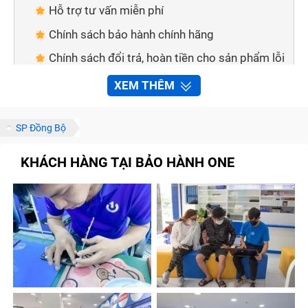
Hỗ trợ tư vấn miễn phí
Chính sách bảo hành chính hãng
Chính sách đổi trả, hoàn tiền cho sản phẩm lỗi
Đa dạng hình thức thanh toán
XEM THÊM
Giao hàng tận nơi
Cách thức để liên hệ với Trung Tâm Bảo Hành
SP Đồng Bộ
One
KHÁCH HÀNG TẠI BẢO HÀNH ONE
Thông qua số điện thoại
Thông qua các kênh thông tin
Những lưu ý để sửa chữa Không Kết Nối
Wifi nhanh chóng tại Trung Tâm Bảo Hành One
Gọi điện để được tư vấn trước khi đến
Đặt trước lịch hẹn
Xem trước bảng báo giá