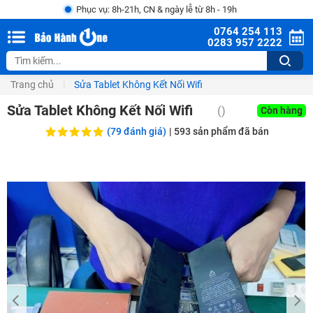
Phục vụ: 8h-21h, CN & ngày lễ từ 8h - 19h
0764 254 113
0283 957 2222
Trang chủ
Sửa Tablet Không Kết Nối Wifi
Sửa Tablet Không Kết Nối Wifi
()
Còn hàng
(79 đánh giá)
|
593
sản phẩm đã bán