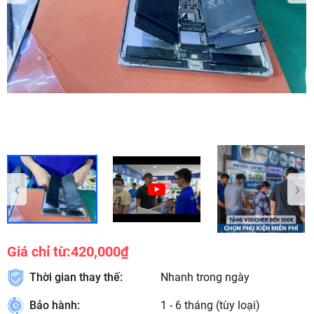
‹
›
Giá chỉ từ:
420,000₫
Thời gian thay thế:
Nhanh trong ngày
Bảo hành:
1 - 6 tháng (tùy loại)