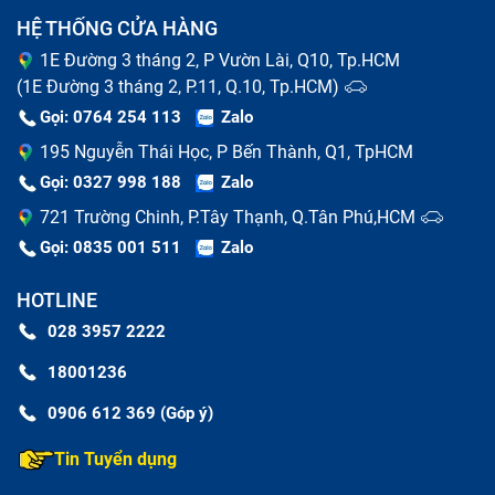
HỆ THỐNG CỬA HÀNG
1E Đường 3 tháng 2, P Vườn Lài, Q10, Tp.HCM
(1E Đường 3 tháng 2, P.11, Q.10, Tp.HCM)
Gọi: 0764 254 113
Zalo
195 Nguyễn Thái Học, P Bến Thành, Q1, TpHCM
Gọi: 0327 998 188
Zalo
721 Trường Chinh, P.Tây Thạnh, Q.Tân Phú,HCM
Gọi: 0835 001 511
Zalo
HOTLINE
Dấu hiệu Không Kết Nối Wifi bị lỗi
028 3957 2222
18001236
Nguyên nhân phổ biến khiến Không Kết
0906 612 369 (Góp ý)
Nối Wifi hư hỏng
Tin Tuyển dụng
Có nhiều nguyên nhân khiến tablet của bạn xảy ra