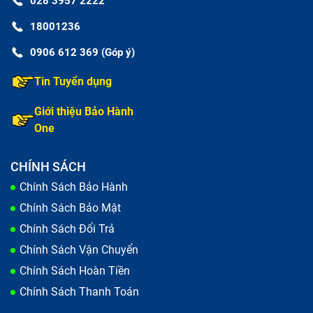
028 3957 2222
dụng máy khiến nhiệt độ trong máy tăng cao, khiến
linh kiện giảm tuổi thọ.
18001236
Do khách tải phần mềm khiến máy bị xung đột phần
0906 612 369 (Góp ý)
mềm do không tương thích.
Tin Tuyển dụng
Giới thiệu Bảo Hành
One
CHÍNH SÁCH
Chính Sách Bảo Hành
Chính Sách Bảo Mật
Chính Sách Đổi Trả
Chính Sách Vận Chuyển
Chính Sách Hoàn Tiền
Chính Sách Thanh Toán
Rơi vỡ tablet là nguyên nhân phổ biến nhất khiến