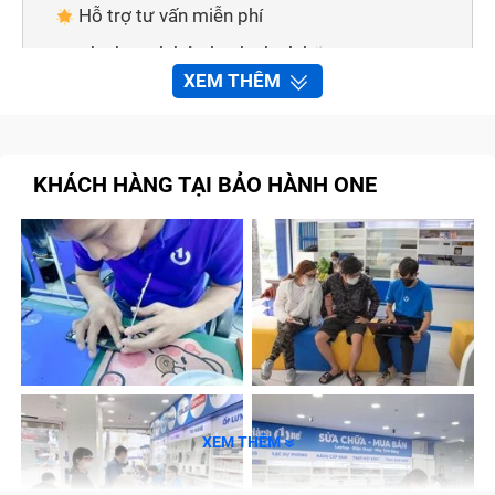
Hỗ trợ tư vấn miễn phí
Chính sách bảo hành chính hãng
XEM THÊM
Chính sách đổi trả, hoàn tiền cho sản phẩm lỗi
Đa dạng hình thức thanh toán
Giao hàng tận nơi
KHÁCH HÀNG TẠI BẢO HÀNH ONE
Cách thức để liên hệ với Trung Tâm Bảo Hành
One
Thông qua số điện thoại
Thông qua các kênh thông tin
Những lưu ý để sửa chữa Samsung Galaxy
Book 10.6 Inch (đã tính công) nhanh chóng tại
Trung Tâm Bảo Hành One
Gọi điện để được tư vấn trước khi đến
XEM THÊM
Đặt trước lịch hẹn