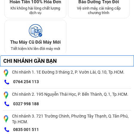
Hoàn Tiền 100% Hóa Đơn
Bảo Dưỡng Trọn Đời
Khi không hài lòng chất lượng
Vệ sinh máy, cài nâng cấp
dịch vụ
chương trình
Thu Máy Cũ Đổi Máy Mới
Tiết kiệm khi lên đời máy mới
CHI NHÁNH GẦN BẠN
Chi nhánh 1. 1E Đường 3 tháng 2, P. Vườn Lài, Q.10, Tp.HCM.
0764 254 113
Chi nhánh 2. 195 Nguyễn Thái Học, P. Bến Thành, Q.1, Tp.HCM.
0327 998 188
Chi nhánh 3. 721 Trường Chinh, Phường Tây Thạnh, Q.Tân Phú,
Tp.HCM.
0835 001 511