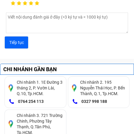
(đã tính công) bị treo logo, hỏng phím cứng, thiếu bộ
nhớ,... Đừng lo vì đã có Bảo Hành One sẽ giúp bạn
khắc phục tất tần tật các lỗi này khi đến trung tâm sửa
chữa.
CHI NHÁNH GẦN BẠN
Chi nhánh 1. 1E Đường 3
Chi nhánh 2. 195
tháng 2, P. Vườn Lài,
Nguyễn Thái Học, P. Bến
Q.10, Tp.HCM.
Thành, Q.1, Tp.HCM.
0764 254 113
0327 998 188
Chi nhánh 3. 721 Trường
Chinh, Phường Tây
Thạnh, Q.Tân Phú,
Dấu hiệu Samsung Galaxy Book 10.6 Inch (đã tính công)
Tp.HCM.