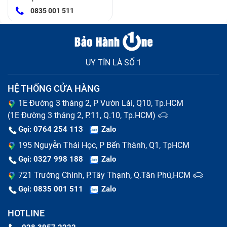
0835 001 511
bị lỗi
Nguyên nhân phổ biến khiến Samsung
Galaxy Book 10.6 Inch (đã tính
UY TÍN LÀ SỐ 1
công) hư hỏng
HỆ THỐNG CỬA HÀNG
Có nhiều nguyên nhân khiến tablet của bạn xảy ra
1E Đường 3 tháng 2, P Vườn Lài, Q10, Tp.HCM
những lỗi trên, dưới đây là 1 vài nguyên nhân phổ biến
(1E Đường 3 tháng 2, P.11, Q.10, Tp.HCM)
mà Bảo Hành One thường gặp phải:
Gọi: 0764 254 113
Zalo
Do đã tới tuổi thọ của máy tính bảng nên hoạt động
kém phần linh hoạt hơn.
195 Nguyễn Thái Học, P Bến Thành, Q1, TpHCM
Do bạn thường xuyên sử dụng máy tính bảng ở
Gọi: 0327 998 188
Zalo
những nơi ẩm ướt, nhiệt độ quá thấp hoặc quá cao,
721 Trường Chinh, P.Tây Thạnh, Q.Tân Phú,HCM
khiến các linh kiện bị chạm mạch.
Gọi: 0835 001 511
Zalo
Máy tính bảng ảnh hưởng từ các tác động mạnh từ
bên ngoài như va chạm, rơi vỡ…
HOTLINE
Sử dụng máy không đúng cách, vừa sạc vừa sử