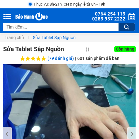
Phục vụ: 8h-21h, CN & ngày lễ từ 8h - 19h
0764 254 113
0283 957 2222
Trang chủ
Sửa Tablet Sập Nguồn
Sửa Tablet Sập Nguồn
()
Còn hàng
(79 đánh giá)
|
601
sản phẩm đã bán