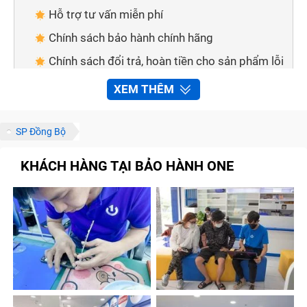
Hỗ trợ tư vấn miễn phí
Chính sách bảo hành chính hãng
Chính sách đổi trả, hoàn tiền cho sản phẩm lỗi
Đa dạng hình thức thanh toán
XEM THÊM
Giao hàng tận nơi
Cách thức để liên hệ với Trung Tâm Bảo Hành
SP Đồng Bộ
One
KHÁCH HÀNG TẠI BẢO HÀNH ONE
Thông qua số điện thoại
Thông qua các kênh thông tin
Những lưu ý để sửa chữa Sập Nguồn nhanh
chóng tại Trung Tâm Bảo Hành One
Gọi điện để được tư vấn trước khi đến
Đặt trước lịch hẹn