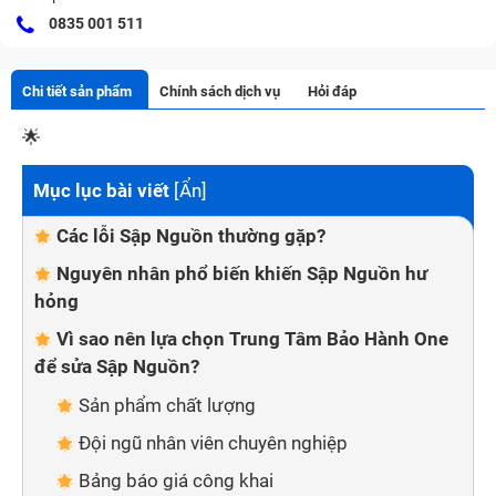
0835 001 511
Chi tiết sản phẩm
Chính sách dịch vụ
Hỏi đáp
🌟
Mục lục bài viết
[
Ẩn
]
Các lỗi Sập Nguồn thường gặp?
Nguyên nhân phổ biến khiến Sập Nguồn hư
hỏng
Vì sao nên lựa chọn Trung Tâm Bảo Hành One
để sửa Sập Nguồn?
Sản phẩm chất lượng
Đội ngũ nhân viên chuyên nghiệp
Bảng báo giá công khai