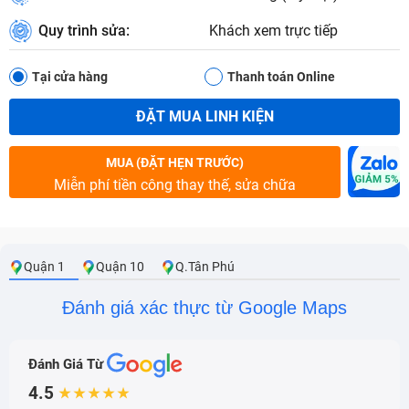
Quy trình sửa:
Khách xem trực tiếp
Tại cửa hàng
Thanh toán Online
ĐẶT MUA LINH KIỆN
MUA (ĐẶT HẸN TRƯỚC)
Miễn phí tiền công thay thế, sửa chữa
Quận 1
Quận 10
Q.Tân Phú
Đánh giá xác thực từ Google Maps
Đánh Giá Từ
4.5
★★★★★