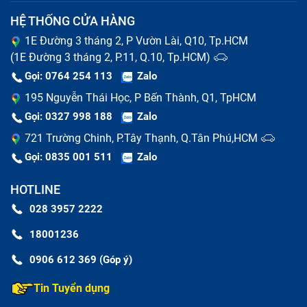
HỆ THỐNG CỬA HÀNG
1E Đường 3 tháng 2, P Vườn Lài, Q10, Tp.HCM
(1E Đường 3 tháng 2, P.11, Q.10, Tp.HCM)
Gọi: 0764 254 113
Zalo
195 Nguyễn Thái Học, P Bến Thành, Q1, TpHCM
Gọi: 0327 998 188
Zalo
721 Trường Chinh, P.Tây Thạnh, Q.Tân Phú,HCM
Gọi: 0835 001 511
Zalo
HOTLINE
Dấu hiệu Sập Nguồn bị lỗi
028 3957 2222
18001236
Nguyên nhân phổ biến khiến Sập
0906 612 369 (Góp ý)
Nguồn hư hỏng
Tin Tuyển dụng
Có nhiều nguyên nhân khiến tablet của bạn xảy ra