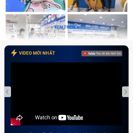
XEM THÊM
VIDEO MỚI NHẤT
Các dấu hiệu nhận biết cần thay cảm
ứng Tablet Asus T100
Đầu tiên, chúng ta hãy tìm hiểu chi tiết làm sao để
nhận biết sự xuống cấp của, mặt kính cảm ứng, màn
hình máy tính bảng Asus để kịp thời đưa máy đi kiểm
tra.