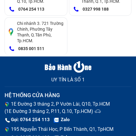
Q.10, Tp.HCM.
Thành, Q.1, Tp.HCM.
0764 254 113
0327 998 188
Chi nhánh 3. 721 Trường
Chinh, Phường Tây
Thạnh, Q.Tân Phú,
Tp.HCM.
0835 001 511
Vì sao màn hình cảm ứng Asus lại hỏng?
Thực tế lý do khiến mặt kính cảm ứng Asus T100 bị
UY TÍN LÀ SỐ 1
hỏng chủ yếu do trong quá trình sử dụng, người dùng
vô tình có những tác động gây hư hại, cụ thể:
HỆ THỐNG CỬA HÀNG
1E Đường 3 tháng 2, P Vườn Lài, Q10, Tp.HCM
Do sử dụng bộ sạc kém chất lượng, không tương
(1E Đường 3 tháng 2, P.11, Q.10, Tp.HCM)
thích với thiết bị, lâu dần dẫn tới lỗi cảm ứng.
Gọi: 0764 254 113
Zalo
Thói quen vừa dùng, vừa sạc tưởng chừng vô hại
195 Nguyễn Thái Học, P Bến Thành, Q1, TpHCM