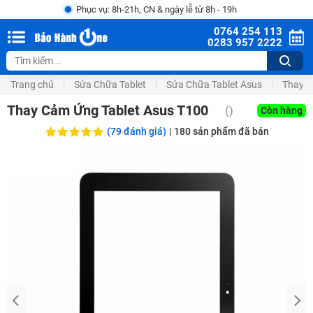
Phục vụ: 8h-21h, CN & ngày lễ từ 8h - 19h
0764 254 113
0283 957 2222
Trang chủ
Sửa Chữa Tablet
Sửa Chữa Tablet Asus
Thay Mă
Thay Cảm Ứng Tablet Asus T100
(
)
Còn hàng
(79 đánh giá)
|
180
sản phẩm đã bán