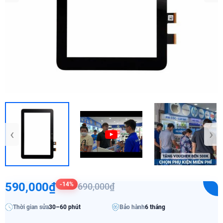
‹
›
590,000₫
-14%
690,000₫
Thời gian sửa
30–60 phút
Bảo hành
6 tháng