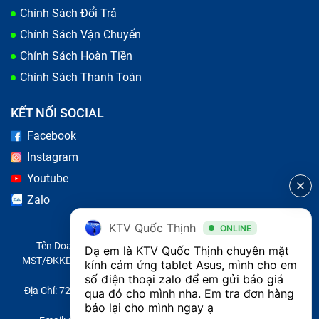
Chính Sách Đổi Trả
Chính Sách Vận Chuyển
Chính Sách Hoàn Tiền
Chính Sách Thanh Toán
KẾT NỐI SOCIAL
Facebook
Instagram
Youtube
Zalo
KTV Quốc Thịnh
ONLINE
Tên Doanh Nghiệp: CÔNG TY TNHH CITY ONE VIỆT NAM
Những lưu ý khi thay mặt kính cảm ứng cho Tablet Asus
Dạ em là KTV Quốc Thịnh chuyên mặt 
MST/ĐKKD/QĐTL: 0316569346 do sở KHĐT TP.HCM cấp ngày
kính cảm ứng tablet Asus, mình cho em 
Transformer Book T100TA
14/04/2023
số điện thoại zalo để em gửi báo giá 
Địa Chỉ: 721 Trường Chinh, Phường Tây Thạnh, Quận Tân Phú,
qua đó cho mình nha. Em tra đơn hàng 
Thực tế khi bạn thay mặt kính hay màn hình Asus thì
Thành phố Hồ Chí Minh, Việt Nam
báo lại cho mình ngay ạ