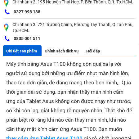
Chi nhánh 2. 195 Nguyễn Thái Học, P. Bến Thành, Q.1, Tp.HCM.
0327 998 188
Chi nhánh 3. 721 Trường Chinh, Phường Tây Thạnh, Q.Tân Phú,
Tp.HCM.
0835 001 511
Chi tiết sản phẩm
Chính sách dịch vụ
Hỏi đáp
Máy tính bảng Asus T100 không còn quá xa lạ với
người sử dụng bởi những ưu điểm như: màn hình lớn,
thao tác đơn giản, dễ dàng mang theo bên mình,...Qua
thời gian dài sử dụng, bạn nhận thấy màn hình cảm
ứng của Tablet Asus không còn được nhạy như trước,
có khi còn lag, giật không rõ nguyên nhân. Thật khó để
phân biệt rõ ràng khi nào cần thay màn hình, khi nào
cần thay mặt kính cảm ứng Asus T100. Bạn muốn
thay cảm ứng Tablet Asus T100
giá rẻ, chất lượng tại