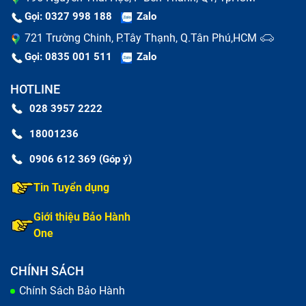
nguồn gốc rõ ràng, chính hãng 100%
Gọi: 0327 998 188
Zalo
Thời gian bảo hành 6-12 tháng.
721 Trường Chinh, P.Tây Thạnh, Q.Tân Phú,HCM
Thay thế và sửa chữa chân sạc Huawei Nova 2i
Gọi: 0835 001 511
Zalo
đảm bảo nhanh chóng, có thể lấy trong ngày.
Khách hàng được các chuyên viên kỹ thuật cao tư
HOTLINE
vấn cách bảo quản thiết bị để có thể sử dụng lâu
028 3957 2222
dài.
18001236
0906 612 369 (Góp ý)
Tin Tuyển dụng
Giới thiệu Bảo Hành
One
CHÍNH SÁCH
Chính Sách Bảo Hành