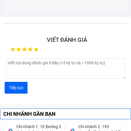
sạc Huawei Nova 2i?
Với những lỗi đơn giản như bị bám bụi thì bạn có thể
xử lý ngay tại nhà. Tuy nhiên đối với các vấn đề phức
tạp hơn đòi hỏi chuyên môn cao thì tốt nhất bạn nên
VIẾT ĐÁNH GIÁ
mang điện thoại đến Bảo Hành One để được kiểm tra
và thay mới.
Bạn nên mang thiết bị của bạn đi kiểm tra khi gặp các
trường hợp sau:
Dù đã cắm sạc nhưng không có dấu hiệu điện được
nạp vào thiết bị.
Sạc trong thời gian lâu nhưng vẫn chưa đầy pin.
Dây sạc trở nên lỏng lẻo.
CHI NHÁNH GẦN BẠN
Chi nhánh 1. 1E Đường 3
Chi nhánh 2. 195