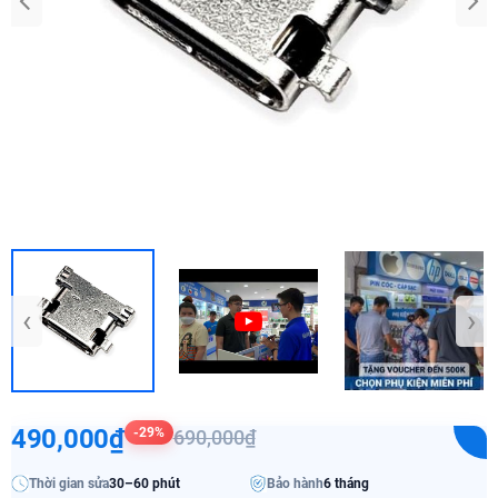
‹
›
490,000₫
-29%
690,000₫
Thời gian sửa
30–60 phút
Bảo hành
6 tháng