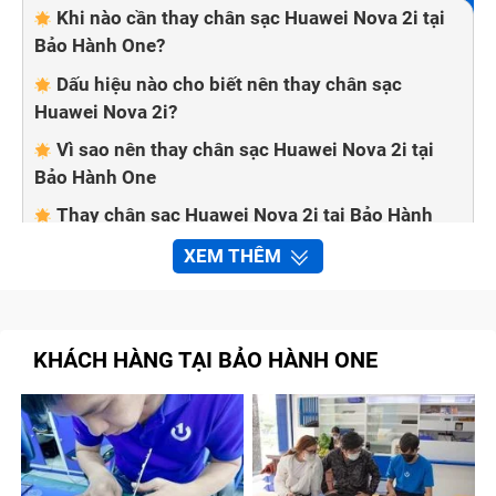
Khi nào cần thay chân sạc Huawei Nova 2i tại
Bảo Hành One?
Dấu hiệu nào cho biết nên thay chân sạc
Huawei Nova 2i?
Vì sao nên thay chân sạc Huawei Nova 2i tại
Bảo Hành One
Thay chân sạc Huawei Nova 2i tại Bảo Hành
One giá bao nhiêu?
XEM THÊM
Quy trình thay chân sạc Huawei Nova 2i tại Bảo
Hành One
Bước 1: Kỹ thuật viên tiếp nhận sản phẩm và
KHÁCH HÀNG TẠI BẢO HÀNH ONE
kiểm tra
Bước 2: Báo giá cho khách hàng
Bước 3: Thay thế và sửa chữa
Bước 4: Vệ sinh và kiểm tra máy