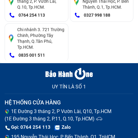
tháng 2, P. Vườn Lài,
Nguyễn Thái Học, P. Bến
Q.10, Tp.HCM.
Thành, Q.1, Tp.HCM.
0764 254 113
0327 998 188
Chi nhánh 3. 721 Trường
Chinh, Phường Tây
Thạnh, Q.Tân Phú,
Tp.HCM.
0835 001 511
Thay chân sạc Huawei Nova 2i tại Bảo Hành One
Vì sao nên thay chân sạc Huawei Nova
2i tại Bảo Hành One
UY TÍN LÀ SỐ 1
Đến với
Bảo Hành One
bạn có thể hoàn toàn yên tâm
HỆ THỐNG CỬA HÀNG
và gửi gắm niềm tin bởi chúng tôi cam kết:
1E Đường 3 tháng 2, P Vườn Lài, Q10, Tp.HCM
(1E Đường 3 tháng 2, P.11, Q.10, Tp.HCM)
100% đội ngũ chuyên viên đều được đào tạo bài
Gọi: 0764 254 113
Zalo
bản và có tay nghề cao.
Sản phẩm thay thế chân sạc Huawei Nova 2i có
195 Nguyễn Thái Học, P Bến Thành, Q1, TpHCM