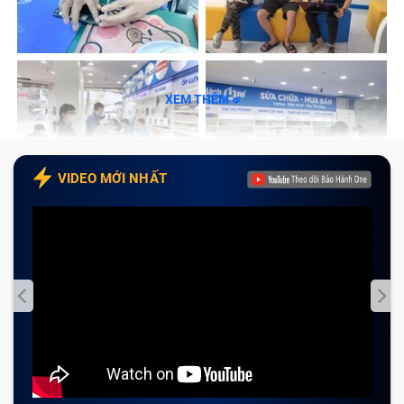
Bước 5: Bàn giao thiết bị và thanh toán
Tổng kết
XEM THÊM
VIDEO MỚI NHẤT
Khi nào cần thay chân sạc Huawei
Nova 2i tại Bảo Hành One?