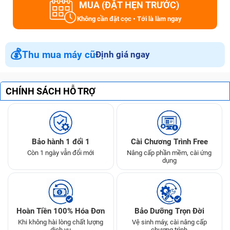
MUA (ĐẶT HẸN TRƯỚC)
Không cần đặt cọc • Tới là làm ngay
💰
Thu mua máy cũ
Định giá ngay
CHÍNH SÁCH HỖ TRỢ
Bảo hành 1 đổi 1
Cài Chương Trình Free
Còn 1 ngày vẫn đổi mới
Nâng cấp phần mềm, cài ứng
dụng
Hoàn Tiền 100% Hóa Đơn
Bảo Dưỡng Trọn Đời
Khi không hài lòng chất lượng
Vệ sinh máy, cài nâng cấp
dịch vụ
chương trình