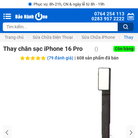
Phục vụ: 8h-21h, CN & ngày lễ từ 8h - 19h
0764 254 113
0283 957 2222
Trang chủ
Sửa Chữa Điện Thoại
Sửa Chữa iPhone
Thay c
Thay chân sạc iPhone 16 Pro
(
)
Còn hàng
(79 đánh giá)
|
608
sản phẩm đã bán