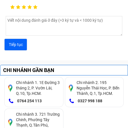
khắc phục hiệu quả, tiết kiệm chi phí và sử dụng ổn
định lâu dài.
Giải pháp thay
Giải pháp sửa
Tiêu chí so sánh
chân sạc iPhone
chữa chân sạc
16 Pro
Chỉ áp dụng khi
Áp dụng khi chân
Trường hợp áp
lỏng mối hàn nhẹ
sạc bị nứt gãy, cháy
dụng
hoặc bám bụi
đen hoàn toàn
CHI NHÁNH GẦN BẠN
Mức chi phí sửa
Chi phí thay mới
Chi phí thực
Chi nhánh 1. 1E Đường 3
Chi nhánh 2. 195
chữa khá rẻ và tiết
nguyên cụm cao
hiện
tháng 2, P. Vườn Lài,
Nguyễn Thái Học, P. Bến
kiệm hơn
hơn sửa chữa
Q.10, Tp.HCM.
Thành, Q.1, Tp.HCM.
0764 254 113
0327 998 188
Độ bền trung bình
Độ bền tối đa và
Độ bền linh kiện
và dễ bị tái phát lỗi
hoạt động ổn định
Chi nhánh 3. 721 Trường
sau thời gian
lâu dài như mới
Chinh, Phường Tây
Thạnh, Q.Tân Phú,