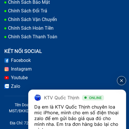
Chính Sách Bảo Mật
Chính Sách Đổi Trả
Chính Sách Vận Chuyển
Chính Sách Hoàn Tiền
Chính Sách Thanh Toán
KẾT NỐI SOCIAL
Bị dính nước
Facebook
Việc loa tiếp xúc với nước hoặc môi trường ẩm ướt có
Instagram
thể gây hỏng loa trong cũng như các linh kiện khác
Youtube
bên trong điện thoại. Do đó bạn cần phải thay loa mic
Zalo
iPhone liền để không gây hỏng điện thoại.
KTV Quốc Thịnh
ONLINE
Tên Doanh Nghiệp: CÔNG TY TNHH CITY ONE VIỆT NAM
Dạ em là KTV Quốc Thịnh chuyên loa 
Do va đập mạnh
MST/ĐKKD/QĐTL: 0316569346 do sở KHĐT TP.HCM cấp ngày
mic iPhone, mình cho em số điện thoại 
14/04/2023
zalo để em gửi báo giá qua đó cho 
Nếu điện thoại bị rơi hoặc va đập mạnh, có thể gây tổn
Địa Chỉ: 721 Trường Chinh, Phường Tây Thạnh, Quận Tân Phú,
mình nha. Em tra đơn hàng báo lại cho 