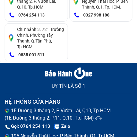
tháng 2, P. Vườn Lài,
Nguyễn Thái Học, P. Bến
hoặc không rõ ràng, đây có thể là dấu hiệu của sự
Q.10, Tp.HCM.
Thành, Q.1, Tp.HCM.
cố với loa trong.
0764 254 113
0327 998 188
Âm lượng rất bé mặc dù đã tăng âm lượng lên mức
tối đa: Nếu bạn thấy loa trong phát ra âm thanh với
Chi nhánh 3. 721 Trường
Chinh, Phường Tây
âm lượng rất bé, ngay cả khi bạn đã tăng đến mức
Thạnh, Q.Tân Phú,
tối đa, có thể loa đang gặp vấn đề về hiệu suất.
Tp.HCM.
0835 001 511
UY TÍN LÀ SỐ 1
HỆ THỐNG CỬA HÀNG
1E Đường 3 tháng 2, P Vườn Lài, Q10, Tp.HCM
(1E Đường 3 tháng 2, P.11, Q.10, Tp.HCM)
Âm thanh cuộc gọi bị rè
Gọi: 0764 254 113
Zalo
Nguyên nhân khiến hỏng loa trong
195 Nguyễn Thái Học, P Bến Thành, Q1, TpHCM