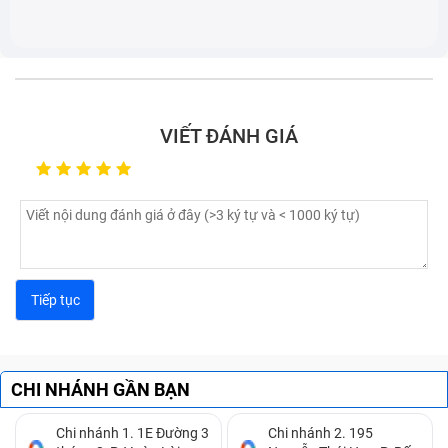
Không nghe được âm thanh từ bên kia trong cuộc
gọi: Khi thực hiện cuộc gọi, nếu bạn chỉ nghe được
âm thanh từ loa ngoài hoặc tai nghe mà không
nghe được từ đầu dây bên kia, có thể loa trong
đang gặp vấn đề.
VIẾT ĐÁNH GIÁ
Không nghe được âm thanh từ bên kia trong cuộc gọi
CHI NHÁNH GẦN BẠN
Âm thanh cuộc gọi bị rè, nhiễu, chập chờn: Nếu
Chi nhánh 1. 1E Đường 3
Chi nhánh 2. 195
cuộc gọi của bạn bị rè, nhiễu, âm thanh chập chờn