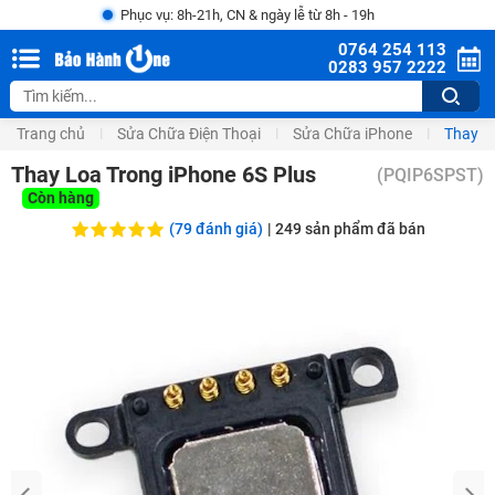
Phục vụ: 8h-21h, CN & ngày lễ từ 8h - 19h
0764 254 113
0283 957 2222
Trang chủ
Sửa Chữa Điện Thoại
Sửa Chữa iPhone
Thay L
Thay Loa Trong iPhone 6S Plus
(
PQIP6SPST
)
Còn hàng
(79 đánh giá)
|
249
sản phẩm đã bán