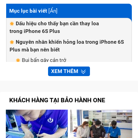
Mục lục bài viết
[
Ẩn
]
Dấu hiệu cho thấy bạn cần thay loa
trong iPhone 6S Plus
Nguyên nhân khiến hỏng loa trong iPhone 6S
Plus mà bạn nên biết
Bụi bẩn gây cản trở
Bị dính nước
XEM THÊM
Do va đập mạnh
Dây cáp nối bị oxy hoá
KHÁCH HÀNG TẠI BẢO HÀNH ONE
Xung đột phần mền
Vì sao nên lựa chọn Bảo Hành One để thay loa
trong iPhone 6S Plus
Chuyên nghiệp và uy tín