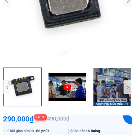
‹
›
290,000₫
-41%
490,000₫
Thời gian sửa
30–60 phút
Bảo hành
6 tháng