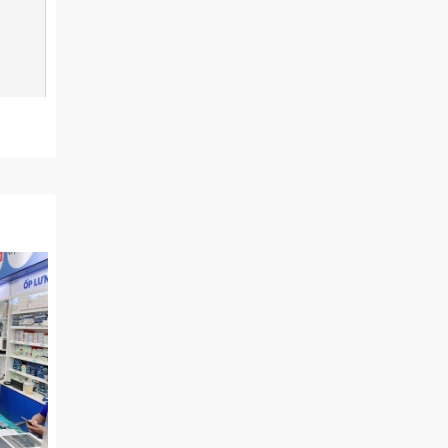
ại gặp
vẫn là