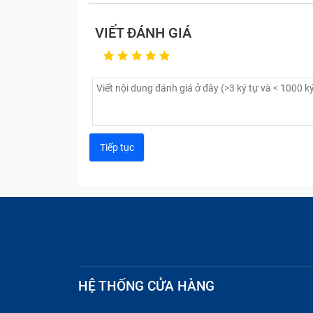
được khách hàng đánh giá cao về chất l
VIẾT ĐÁNH GIÁ
muốn sẽ mang tới cho quý khách hàng những
Quy trình sửa chữa, thay main điện 
Tư vấn miễn phí cho khách hàng trước khi 
Khách hàng sẽ được hỗ trợ tư vấn miễn phí
máy tới trung tâm để sửa chữa hay không.
HỆ THỐNG CỬA HÀNG