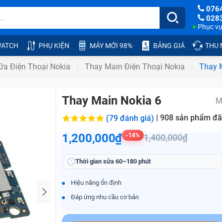
076
028
Phục vụ:
ATCH
PHỤ KIỆN
MÁY MỚI 98%
BẢNG GIÁ
THU
ữa Điện Thoại Nokia
Thay Main Điện Thoại Nokia
Thay 
Thay Main Nokia 6
M
|
908
sản phẩm đã
(79 đánh giá)
1,200,000₫
-14%
1,400,000₫
Thời gian sửa
60–180 phút
Hiệu năng ổn định
Đáp ứng nhu cầu cơ bản