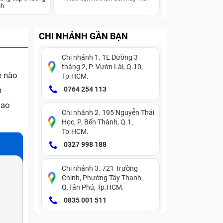
nh
CHI NHÁNH GẦN BẠN
Chi nhánh 1. 1E Đường 3
tháng 2, P. Vườn Lài, Q.10,
ệ nào
Tp.HCM.
h
0764 254 113
sao
Chi nhánh 2. 195 Nguyễn Thái
Học, P. Bến Thành, Q.1,
Tp.HCM.
0327 998 188
Chi nhánh 3. 721 Trường
Chinh, Phường Tây Thạnh,
Q.Tân Phú, Tp.HCM.
0835 001 511