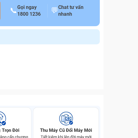
Gọi ngay
Chat tư vấn
📞
💬
1800 1236
nhanh
 Trọn Đời
Thu Máy Cũ Đổi Máy Mới
 nâng cấp chương
Tiết kiệm khi lên đời máy mới