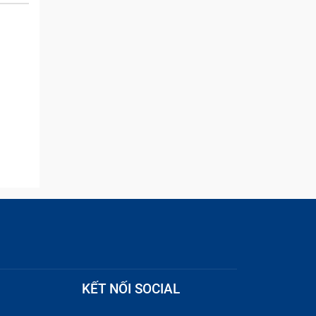
and they were able to
e mong
quickly remove the ads :)
iện.
ó mang
KẾT NỐI SOCIAL