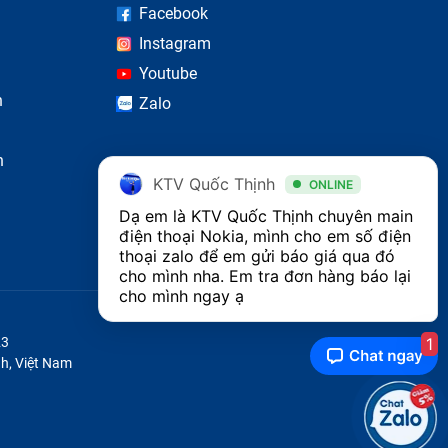
Facebook
Instagram
Youtube
n
Zalo
n hành
n
KTV Quốc Thịnh
ONLINE
Dạ em là KTV Quốc Thịnh chuyên main 
điện thoại Nokia, mình cho em số điện 
thoại zalo để em gửi báo giá qua đó 
sẽ làm
cho mình nha. Em tra đơn hàng báo lại 
c linh
cho mình ngay ạ
1
23
h, Việt Nam
 bị hư