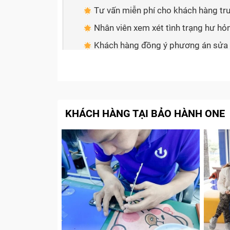
Tư vấn miễn phí cho khách hàng t
Nhân viên xem xét tình trạng hư hỏ
Khách hàng đồng ý phương án sửa
Tiến hành sửa chữa
Giao khách hàng kiểm tra và làm th
Cam kết với khách hàng khi thay main
KHÁCH HÀNG TẠI BẢO HÀNH ONE
Khi nào bạn cần thay main điện
Vấn đề nào cũng có những dấu hiệu để chúng
vấn đề cũng hết sức đặc trưng:
Máy đang sử dụng bị sập nguồn: Lỗi này
do main
Trong quá trình sử dụng máy nóng rất nh
Máy không khởi động lên được