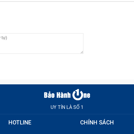
ượng dịch vụ cũng như giá thành sản phẩm. Bảo Hành On
 dịch vụ tốt nhất nên luôn chú tâm trong từng bước thực h
thoại Nokia 6 tại Bảo Hành One
đem máy đến
 qua tin nhắn, tổng đài điện thoại trước khi quyết định c
UY TÍN LÀ SỐ 1
HOTLINE
CHÍNH SÁCH