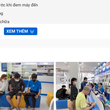
rước khi đem máy đến
ng
 chữa
XEM THÊM
ủ tục bảo hành
 điện thoại Nokia 6 tại Bảo Hành One
 thoại Nokia 6?
 ta nhận biết ra nó. Những dấu hiệu cho thấy main điện tho
 có thể do nguồn pin của máy gây lên nhưng khả năng cao 
anh và pin “tụt dốc không phanh”