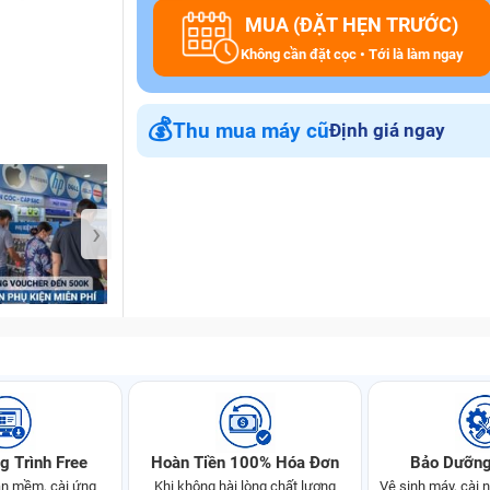
MUA (ĐẶT HẸN TRƯỚC)
Không cần đặt cọc • Tới là làm ngay
Bảo Hành One
💰
Thu mua máy cũ
Định giá ngay
›
g Trình Free
Hoàn Tiền 100% Hóa Đơn
Bảo Dưỡng
n mềm, cài ứng
Khi không hài lòng chất lượng
Vệ sinh máy, cài