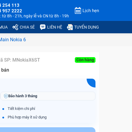
4 254 113
Lịch hẹn
3 957 2222
 từ 8h - 21h, ngày lễ và CN từ 8h - 19h
 MUA
CHIA SẺ
LIÊN HỆ
TUYỂN DỤNG
Main Nokia 6
ã SP:
MNokiaX6ST
Còn hàng
 bán
Bảo hành
3 tháng
Tiết kiệm chi phí
Phù hợp máy ít sử dụng