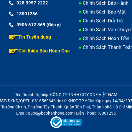
028 3957 2222
Chính Sách Bảo Hành
Chính Sách Bảo Mật
18001236
 cho khách hàng trước khi đem máy đến
Chính Sách Đổi Trả
0906 612 369 (Góp ý)
Chính Sách Vận Chuyể
Tin Tuyển dụng
Chính Sách Hoàn Tiền
m thì nhân viên sẽ nhận máy chuyển vào phòng kỹ thuật tiế
Chính Sách Thanh Toá
Giới thiệu Bảo Hành One
oard của máy và báo giá dịch vụ sửa chữa.
 phục cũng như giá thành mà trung tâm đưa ra nhân viên 
để bảo đảm quyền lợi khách hàng cần ký tên vào toàn bộ cá
điện thoại Nokia 6).
Tên Doanh Nghiệp: CÔNG TY TNHH CITY ONE VIỆT NAM
ST/ĐKKD/QĐTL: 0316569346 do sở KHĐT TP.HCM cấp ngày 14/04/20
21 Trường Chinh, Phường Tây Thạnh, Quận Tân Phú, Thành phố Hồ Chí Min
Email: quoc@baohanhone.com | Điện Thoại: 18001236
 vệ sinh toàn bộ máy rồi lấy main mới thay thế cho main đã
in điện thoại Nokia 6.