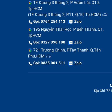
1E Đường 3 tháng 2, P Vườn Lài, Q10,
Tp.HCM
(1E Đường 3 tháng 2, P.11, Q.10, Tp.HCM)
Tư vấn miễn phí
Gọi: 0764 254 113
Zalo
Nhân viên xem xét tình trạng hư hỏng
195 Nguyễn Thái Học, P Bến Thành, Q1,
TpHCM
Sau khi khách hàng mang máy tới trung tâ
Gọi: 0327 998 188
Zalo
kiểm tra, xem xét tình trạng hư hỏng mainb
721 Trường Chinh, P.Tây Thạnh, Q.Tân
Khách hàng đồng ý phương án sửa chữa
Phú,HCM
Gọi: 0835 001 511
Zalo
Nếu khách hàng đồng ý với phương án khắc
thủ tục nhận máy và tiến hành sửa chữa (
kiện trước khi nhân viên mang đi thay main 
M
Địa Chỉ: 7
Tiến hành sửa chữa
Nhân viên kỹ thuật tháo main ra khỏi máy,
hỏng, lắp lại máy, hoàn tất quá trình thay ma