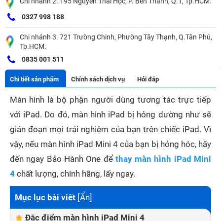
Chi nhánh 2. 195 Nguyễn Thái Học, P. Bến Thành, Q.1, Tp.HCM.
0327 998 188
Chi nhánh 3. 721 Trường Chinh, Phường Tây Thạnh, Q.Tân Phú,
Tp.HCM.
0835 001 511
Chi tiết sản phẩm
Chính sách dịch vụ
Hỏi đáp
Màn hình là bộ phận người dùng tương tác trực tiếp
với iPad. Do đó, màn hình iPad bị hỏng dường như sẽ
gián đoạn mọi trải nghiệm của bạn trên chiếc iPad. Vì
vậy, nếu màn hình iPad Mini 4 của bạn bị hỏng hóc, hãy
đến ngay Bảo Hành One để
thay màn hình iPad Mini
4
chất lượng, chính hãng, lấy ngay.
Mục lục bài viết
[
Ẩn
]
Đặc điểm màn hình iPad Mini 4