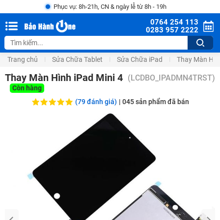
Phục vụ: 8h-21h, CN & ngày lễ từ 8h - 19h
0764 254 113
0283 957 2222
Trang chủ
Sửa Chữa Tablet
Sửa Chữa iPad
Thay Màn Hìn
Thay Màn Hình iPad Mini 4
(
LCDBO_IPADMN4TRST
)
Còn hàng
(79 đánh giá)
|
045
sản phẩm đã bán