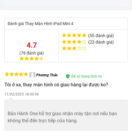
Đánh giá Thay Màn Hình iPad Mini 4
Khi nào cần thay màn hình iPad Mini 4?
(55 đánh giá)
(23 đánh giá)
4.7
Có thể thấy, màn hình bị hỏng ảnh hưởng rất nhiều đến
(78 đánh giá)
thao tác của bạn trên iPad. Do đó, nếu iPad Mini 4 của
bạn có các dấu hiệu sau, hãy xem xét đến việc thay
màn hình iPad Mini 4 để đảm bảo hiệu suất hoạt động
Phương Thảo
Đã sử dụng dịch vụ
tốt nhất cho máy và không làm ảnh hưởng đến các linh
Tôi ở xa, thay màn hình có giao hàng lại được ko?
kiện khác.
11/02/2025 18:00:06
Màn hình bị trầy xước hoặc nứt, vỡ, làm mất đi vẻ
Bảo Hành One
thẩm mỹ của iPad.
Bảo Hành One hỗ trợ giao nhận máy tận nơi nếu bạn
không thể đến trực tiếp cửa hàng.
Màn hình không phản hồi khi chạm hoặc bị loạn