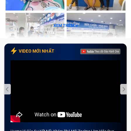
Tổng kết
XEM THÊM
VIDEO MỚI NHẤT
Đặc điểm màn hình iPad Mini 4
iPad Mini 4 sở hữu màn hình 7.9 inch với độ phân giải
1536 x 2048 pixel và mật độ điểm ảnh 324 ppi. Màn
hình iPad Mini 4 mang lại trải nghiệm quan sát và thao