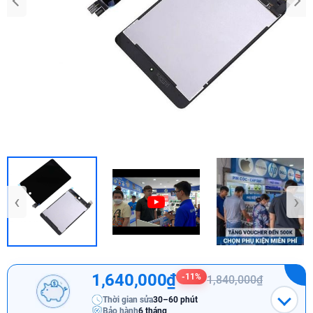
‹
›
1,640,000₫
-11%
1,840,000₫
Thời gian sửa
30–60 phút
Bảo hành
6 tháng