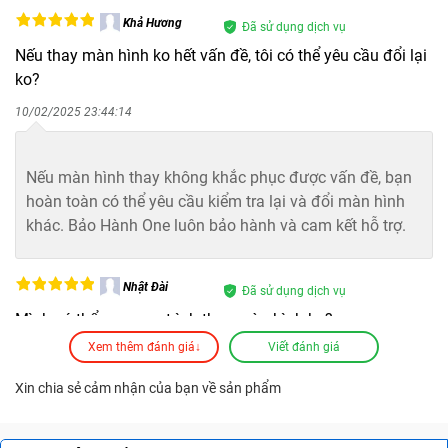
cảm ứng.
Khả Hương
Đã sử dụng dịch vụ
Màn hình hiển thị các đốm sáng không đều, xuất
Nếu thay màn hình ko hết vấn đề, tôi có thể yêu cầu đổi lại
hiện một vài điểm chết.
ko?
Màn hình bị nhấp nháy, hiển thị màu sắc không
10/02/2025 23:44:14
chính xác, bị sọc, loang màu.
Bảo Hành One
Nếu màn hình thay không khắc phục được vấn đề, bạn
Màn hình tối đen hoặc trắng xóa, không hiển thị hình
hoàn toàn có thể yêu cầu kiểm tra lại và đổi màn hình
ảnh nào.
khác. Bảo Hành One luôn bảo hành và cam kết hỗ trợ.
Nhật Đài
Đã sử dụng dịch vụ
Mình có thể xem quy trình thay màn hình ko?
Xem thêm đánh giá↓
Viết đánh giá
06/02/2025 22:10:22
Xin chia sẻ cảm nhận của bạn về sản phẩm
Bảo Hành One
Bạn hoàn toàn có thể xem quy trình thay màn hình tại
cửa hàng. Bảo Hành One thay màn hình ngay trước mặt