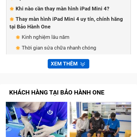
Khi nào cần thay màn hình iPad Mini 4?
Thay màn hình iPad Mini 4 uy tín, chính hãng
tại Bảo Hành One
Kinh nghiệm lâu năm
Thời gian sửa chữa nhanh chóng
Kỹ thuật viên tay nghề cao
XEM THÊM
Linh kiện chính hãng
Giá cả cạnh tranh
Một số dịch vụ liên quan
KHÁCH HÀNG TẠI BẢO HÀNH ONE
Thay mặt kính cảm ứng
Thay pin iPad Mini 4
Thay khung viền
Thay camera