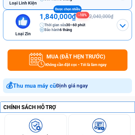
Loại Linh Kiện
1,840,000₫
-10%
2,040,000₫
Thời gian sửa
30–60 phút
Bảo hành
6 tháng
Loại Zin
MUA (ĐẶT HẸN TRƯỚC)
Không cần đặt cọc • Tới là làm ngay
💰
Thu mua máy cũ
Định giá ngay
CHÍNH SÁCH HỖ TRỢ