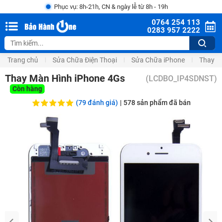
Phục vụ: 8h-21h, CN & ngày lễ từ 8h - 19h
0764 254 113
0283 957 2222
Trang chủ
Sửa Chữa Điện Thoại
Sửa Chữa iPhone
Thay M
Thay Màn Hình iPhone 4Gs
(
LCDBO_IP4SDNST
)
Còn hàng
(79 đánh giá)
|
578
sản phẩm đã bán