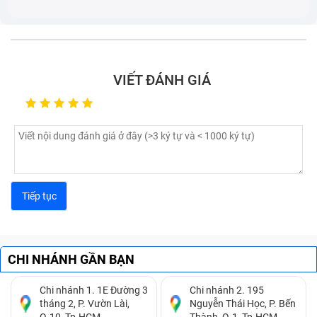
nguyên bộ
Trước hết nói về thay nguyên bộ màn hình. Bạn sẽ phải
sử dụng dịch vụ thay màn hình iPhone 4Gs nguyên
VIẾT ĐÁNH GIÁ
bộ khi gặp phải các tình trạng dưới đây:
Màn hình hiển thị bị mờ, hình ảnh hiển thị không sắc
nét, độ hiển thị màn hình kém
Hình ảnh hiển thị sai tông màu (loang, nhòe màu,
chảy mực)
Màn hình xuất hiện các sọc dọc, sọc ngang, đốm
màu, đốm sáng
Không thể hiển thị hình ảnh, màn hình chỉ có màu
đen
CHI NHÁNH GẦN BẠN
Chi nhánh 1. 1E Đường 3
Chi nhánh 2. 195
tháng 2, P. Vườn Lài,
Nguyễn Thái Học, P. Bến
Q.10, Tp.HCM.
Thành, Q.1, Tp.HCM.