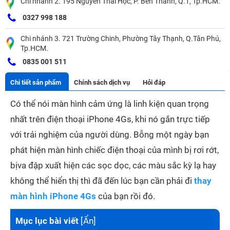
Chi nhánh 2. 195 Nguyễn Thái Học, P. Bến Thành, Q.1, Tp.HCM.
0327 998 188
Chi nhánh 3. 721 Trường Chinh, Phường Tây Thạnh, Q.Tân Phú,
Tp.HCM.
0835 001 511
Chi tiết sản phẩm
Chính sách dịch vụ
Hỏi đáp
Có thể nói màn hình cảm ứng là linh kiện quan trọng
nhất trên điện thoại iPhone 4Gs, khi nó gắn trực tiếp
với trải nghiệm của người dùng. Bỗng một ngày bạn
phát hiện màn hình chiếc điện thoại của mình bị rơi rớt,
bịva đập xuất hiện các sọc dọc, các màu sắc kỳ lạ hay
không thể hiển thị thì đã đến lúc bạn cần phải đi
thay
màn hình iPhone 4Gs
của bạn
rồi đó.
Mục lục bài viết
[
Ẩn
]