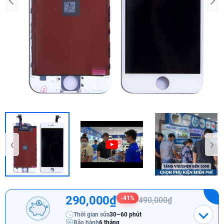
‹
›
290,000₫
-41%
490,000₫
Thời gian sửa
30–60 phút
Bảo hành
6 tháng