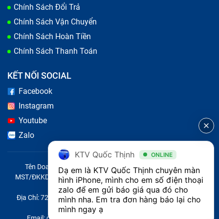
Chính Sách Đổi Trả
nguyên bộ màn hình chênh lệch nhau khá nhiều, thay
Chính Sách Vận Chuyển
nguyên bộ màn hình có giá cao hơn, do đó bạn nên
Chính Sách Hoàn Tiền
đến những trung tâm
sửa chữa iPhone
uy tín nhận tư
Chính Sách Thanh Toán
vấn để có lựa chọn đúng nhất.
KẾT NỐI SOCIAL
Facebook
Instagram
Youtube
Zalo
KTV Quốc Thịnh
ONLINE
Tên Doanh Nghiệp: CÔNG TY TNHH CITY ONE VIỆT NAM
Dạ em là KTV Quốc Thịnh chuyên màn 
MST/ĐKKD/QĐTL: 0316569346 do sở KHĐT TP.HCM cấp ngày
hình iPhone, mình cho em số điện thoại 
14/04/2023
zalo để em gửi báo giá qua đó cho 
Lựa chọn trung tâm uy tín để thay màn hình điện thoại
Địa Chỉ: 721 Trường Chinh, Phường Tây Thạnh, Quận Tân Phú,
mình nha. Em tra đơn hàng báo lại cho 
iPhone 4Gs
Thành phố Hồ Chí Minh, Việt Nam
mình ngay ạ 
Email: quoc@baohanhone.com | Điện Thoại: 18001236