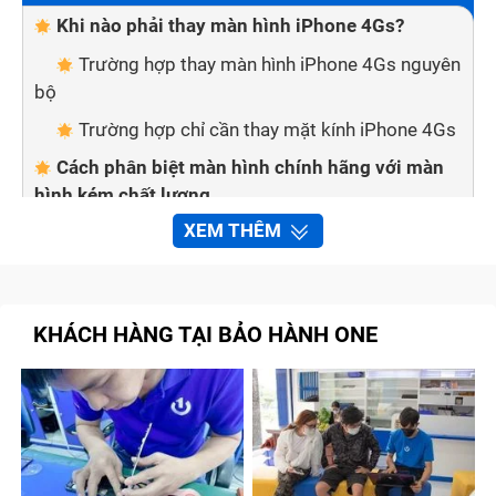
Khi nào phải thay màn hình iPhone 4Gs?
Trường hợp thay màn hình iPhone 4Gs nguyên
bộ
Trường hợp chỉ cần thay mặt kính iPhone 4Gs
Cách phân biệt màn hình chính hãng với màn
hình kém chất lượng
XEM THÊM
Mẹo nhỏ giúp bạn phân biệt 2 loại màn hình:
Bảo hành one thay màn hình iPhone 4Gs
nhanh chóng, chất lượng
KHÁCH HÀNG TẠI BẢO HÀNH ONE
Quy trình sửa chữa, thay màn hình iPhone 4Gs
tại Bảo Hành One
Khi nào phải thay màn hình iPhone
4Gs?