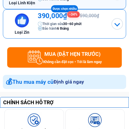
Loại Linh Kiện
390,000₫
-34%
590,000₫
Thời gian sửa
30–60 phút
Bảo hành
6 tháng
Loại Zin
MUA (ĐẶT HẸN TRƯỚC)
Không cần đặt cọc • Tới là làm ngay
💰
Thu mua máy cũ
Định giá ngay
CHÍNH SÁCH HỖ TRỢ