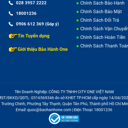
028 3957 2222
Chính Sách Bảo Hành
Chính Sách Bảo Mật
18001236
Chính Sách Đổi Trả
0906 612 369 (Góp ý)
Chính Sách Vận Chuyể
Tin Tuyển dụng
Chính Sách Hoàn Tiền
Chính Sách Thanh Toá
Giới thiệu Bảo Hành One
Tên Doanh Nghiệp: CÔNG TY TNHH CITY ONE VIỆT NAM
ST/ĐKKD/QĐTL: 0316569346 do sở KHĐT TP.HCM cấp ngày 14/04/20
Pro 16 inch M2 nhiễm xanh, sọc màn hình
21 Trường Chinh, Phường Tây Thạnh, Quận Tân Phú, Thành phố Hồ Chí Min
Email: quoc@baohanhone.com | Điện Thoại: 18001236
hí ​​thay màn hình Macbook Pro 16 inch M2, nếu màn hình M
 hình bị drum xanh hay thỉnh thoảng bị giật. Để khắc phục, 