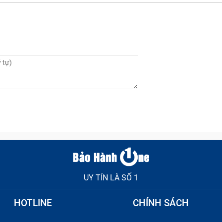
ới vật sắc nhọn dẫn đến sọc màn hình, loang màu hoặc bị nứ
 laptop
uy tín và chính hãng để thay mới cho máy nhé.
 cần ​​thay màn hình Macbook Pro 16 inc
h trạng nghiêm trọng bên dưới, bạn nên mang máy đến các
cbook Pro 16 inch M2 mới, cụ thể:
ọc đi kèm với tình trạng loang màu.
ình và bạn không thể thấy các tác vụ đang chạy.
 các đường sọc đen bản lớn, tình trạng này đã rất nghiêm t
UY TÍN LÀ SỐ 1
HOTLINE
CHÍNH SÁCH