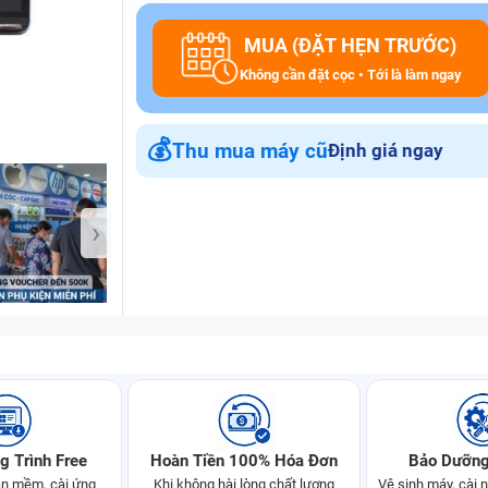
MUA (ĐẶT HẸN TRƯỚC)
Không cần đặt cọc • Tới là làm ngay
Bảo Hành One
💰
Thu mua máy cũ
Định giá ngay
›
g Trình Free
Hoàn Tiền 100% Hóa Đơn
Bảo Dưỡng
n mềm, cài ứng
Khi không hài lòng chất lượng
Vệ sinh máy, cài