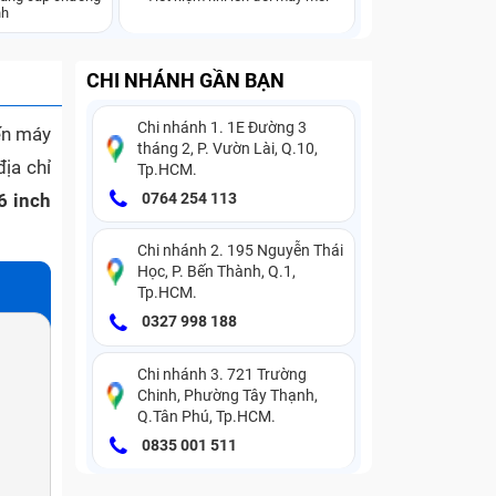
nh
CHI NHÁNH GẦN BẠN
Chi nhánh 1. 1E Đường 3
ến máy
tháng 2, P. Vườn Lài, Q.10,
ịa chỉ
Tp.HCM.
6 inch
0764 254 113
Chi nhánh 2. 195 Nguyễn Thái
Học, P. Bến Thành, Q.1,
Tp.HCM.
0327 998 188
Chi nhánh 3. 721 Trường
Chinh, Phường Tây Thạnh,
Q.Tân Phú, Tp.HCM.
0835 001 511