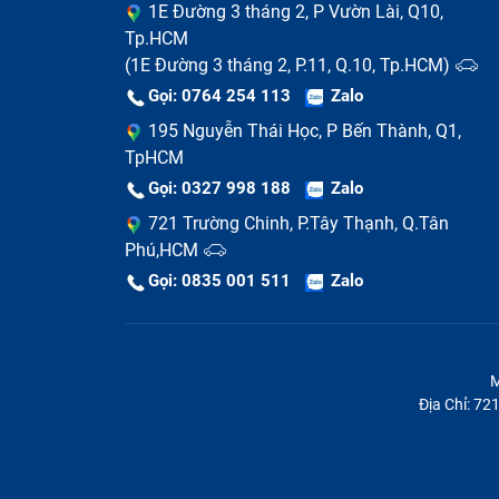
1E Đường 3 tháng 2, P Vườn Lài, Q10,
Tp.HCM
(1E Đường 3 tháng 2, P.11, Q.10, Tp.HCM)
Gọi: 0764 254 113
Zalo
195 Nguyễn Thái Học, P Bến Thành, Q1,
TpHCM
Gọi: 0327 998 188
Zalo
721 Trường Chinh, P.Tây Thạnh, Q.Tân
Phú,HCM
Gọi: 0835 001 511
Zalo
M
Màn hình Macbook 
Địa Chỉ: 7
Tuy nhiên, bạn sẽ không cần tốn kém chi p
của bạn chỉ gặp các tình trạng nhẹ như: Màn