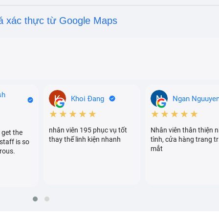
á xác thực từ Google Maps
sh
Khoi Đang
Ngan Nguuye
★★★★★
★★★★★
nhân viên 195 phục vụ tốt
Nhân viên thân thiện n
 get the
thay thế linh kiện nhanh
tình, cửa hàng trang tr
staff is so
mắt
rous.
màn hình Macbook Pro 16 inch M2
gười dùng sẽ cần chú ý bảo quản màn hình của máy tốt hơ