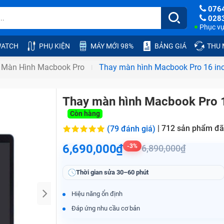
076
028
Phục vụ:
ATCH
PHỤ KIỆN
MÁY MỚI 98%
BẢNG GIÁ
THU
 Màn Hình Macbook Pro
​​Thay màn hình Macbook Pro 16 i
​​Thay màn hình Macbook Pro 
Còn hàng
|
712
sản phẩm đã
(79 đánh giá)
6,690,000₫
-3%
6,890,000₫
Thời gian sửa
30–60 phút
Hiệu năng ổn định
Đáp ứng nhu cầu cơ bản