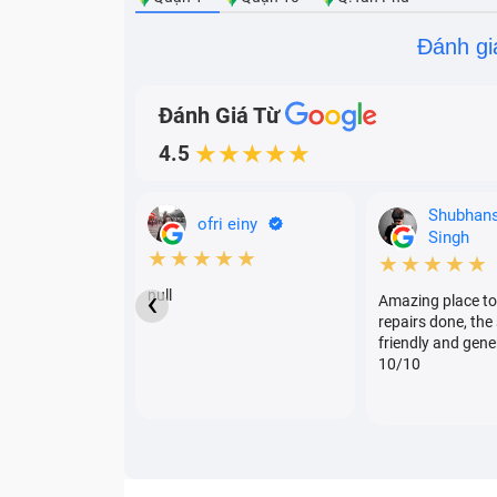
Đánh gi
Đánh Giá Từ
4.5
★★★★★
Shubhan
ofri einy
Singh
★★★★★
★★★★★
‹
null
Amazing place to
repairs done, the 
friendly and gene
10/10
Thông số 
Với độ siêu mỏng từ cạnh viền là 3,5mm n