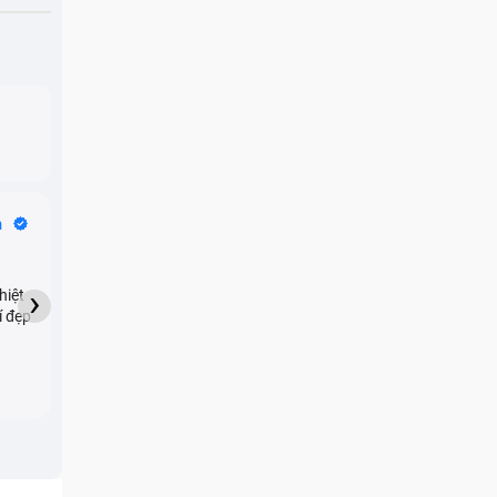
Bike Tours
n
Dragon
★★★★★
›
hiệt
My son downloaded some
í đẹp
games onto my phone,
which resulted in malicious
adware being installed and
preventing me from being
able to do anything as a
new ad would display every
few seconds. Removing the
games didn't resolve the
n. Nếu
issue but I brought it in here