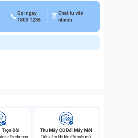
Gọi ngay
Chat tư vấn
📞
💬
1800 1236
nhanh
 Trọn Đời
Thu Máy Cũ Đổi Máy Mới
 nâng cấp chương
Tiết kiệm khi lên đời máy mới