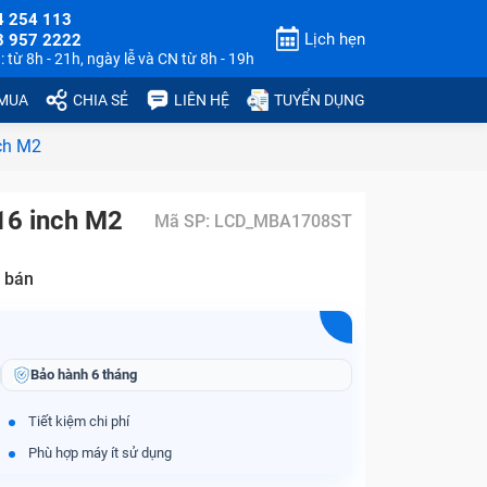
4 254 113
Lịch hẹn
3 957 2222
 từ 8h - 21h, ngày lễ và CN từ 8h - 19h
 MUA
CHIA SẺ
LIÊN HỆ
TUYỂN DỤNG
nch M2
16 inch M2
Mã SP:
LCD_MBA1708ST
 bán
Bảo hành
6 tháng
Tiết kiệm chi phí
Phù hợp máy ít sử dụng