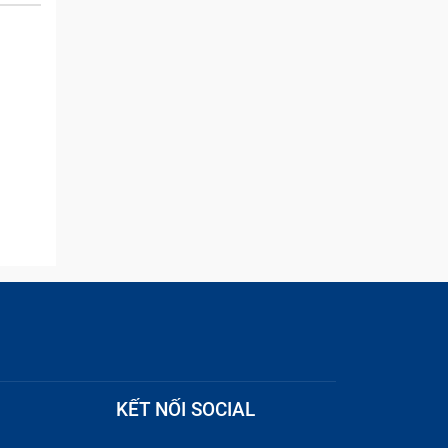
and they were able to
t, bạn
quickly remove the ads :)
h M2
 trung
rọng và
KẾT NỐI SOCIAL