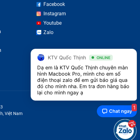
Facebook
Instagram
Youtube
n
Zalo
n
KTV Quốc Thịnh
ONLINE
Dạ em là KTV Quốc Thịnh chuyên màn 
hình Macbook Pro, mình cho em số 
điện thoại zalo để em gửi báo giá qua 
đó cho mình nha. Em tra đơn hàng báo 
lại cho mình ngay ạ
1
23
h, Việt Nam
acbook
bạn hãy