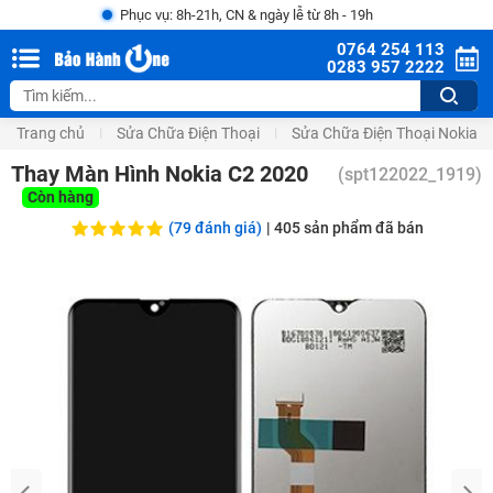
Phục vụ: 8h-21h, CN & ngày lễ từ 8h - 19h
0764 254 113
0283 957 2222
Trang chủ
Sửa Chữa Điện Thoại
Sửa Chữa Điện Thoại Nokia
Thay Màn Hình Nokia C2 2020
(
spt122022_1919
)
Còn hàng
(79 đánh giá)
|
405
sản phẩm đã bán