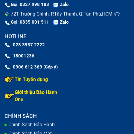
Gọi: 0327 998 188
Zalo
721 Trường Chinh, P.Tây Thạnh, Q.Tân Phú,HCM
Gọi: 0835 001 511
Zalo
HOTLINE
028 3957 2222
18001236
0906 612 369 (Góp ý)
Tin Tuyển dụng
Thay màn hình nguyên bộ và thay mặt kính là hai khái
niệm dễ bị nhầm lẫn
Giới thiệu Bảo Hành
One
Thay nguyên bộ màn hình Nokia C2 2020
CHÍNH SÁCH
Trong trường hợp màn hình Nokia C2 2020 bị mờ hiển
Chính Sách Bảo Hành
thị, chất lượng hình ảnh không rõ nét, sai tông, bị đốm,
Chính Sách Bảo Mật