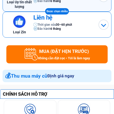
Bảo hành
6 tháng
Loại Uy tín chất
lượng
Liên hệ
Thời gian sửa
30–60 phút
Bảo hành
6 tháng
Loại Zin
MUA (ĐẶT HẸN TRƯỚC)
Không cần đặt cọc • Tới là làm ngay
💰
Thu mua máy cũ
Định giá ngay
CHÍNH SÁCH HỖ TRỢ