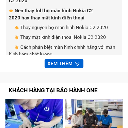
C2 2020
Nên thay full bộ màn hình Nokia C2
2020 hay thay mặt kính điện thoại
Thay nguyên bộ màn hình Nokia C2 2020
Thay mặt kính điện thoại Nokia C2 2020
Cách phân biệt màn hình chính hãng với màn
hình kém chất lượng
XEM THÊM
Mẹo nhỏ giúp bạn phân biệt 2 loại màn hình:
Thay màn hình điện thoại tại nhà nên hay
không?
KHÁCH HÀNG TẠI BẢO HÀNH ONE
Bảo hành one thay màn hình Nokia C2 2020
nhanh chóng, chất lượng
Quy trình sửa chữa, thay màn hình Nokia C2
2020 tại Bảo Hành One
Tạm kết