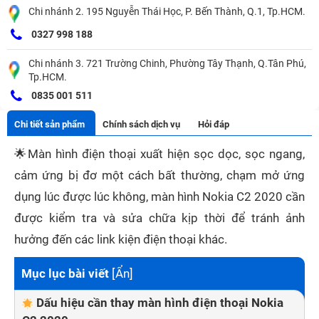
Chi nhánh 2. 195 Nguyễn Thái Học, P. Bến Thành, Q.1, Tp.HCM.
0327 998 188
Chi nhánh 3. 721 Trường Chinh, Phường Tây Thạnh, Q.Tân Phú,
Tp.HCM.
0835 001 511
Chi tiết sản phẩm
Chính sách dịch vụ
Hỏi đáp
🌟
Màn hình điện thoại xuất hiện sọc dọc, sọc ngang,
cảm ứng bị đơ một cách bất thường, chạm mở ứng
dụng lúc được lúc không, màn hình Nokia C2 2020 cần
được kiểm tra và sửa chữa kịp thời để tránh ảnh
hưởng đến các link kiện điện thoại khác.
Mục lục bài viết
[
Ẩn
]
Dấu hiệu cần thay màn hình điện thoại Nokia