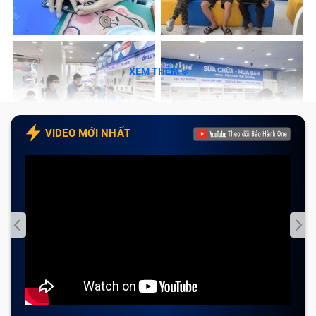
Dấu hiệu cần thay màn hình điện thoại
Nokia C2 2020
XEM THÊM
Trong quá trình sử dụng, màn hình điện thoại có các
dấu hiệu sau đây, Bảo Hành One khuyên bạn cần đưa
máy đến những trung tâm có uy tín để được kiểm tra,
VIDEO MỚI NHẤT
tránh để lâu dài ảnh hưởng đến các bộ phận lân cận
trong máy:
Màn hình hiển thị bị mờ, hình ảnh hiển thị không sắc
nét.
Màn hình điện thoại bị nứt, vỡ.