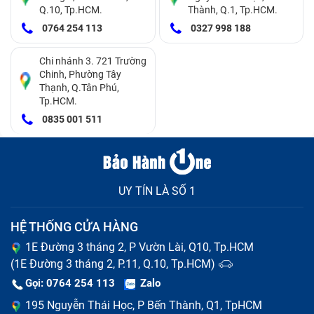
Q.10, Tp.HCM.
Thành, Q.1, Tp.HCM.
2020 có 4 phần:
0764 254 113
0327 998 188
Màn hình LCD
Cảm ứng
Chi nhánh 3. 721 Trường
Chinh, Phường Tây
Film
Thạnh, Q.Tân Phú,
Lớp kính ngoài
Tp.HCM.
Khi 1 trong 4 lớp cấu tạo màn hình này bị tổn thương,
0835 001 511
khả năng điện thoại Nokia C2 2020 bị hỏng màn hình
là tương đối cao. Câu hỏi đặt ra là, vì sao có lúc cần
thay nguyên bộ màn hình, có lúc chỉ cần thay mặt kính?
Chúng khác nhau ở điểm nào?
UY TÍN LÀ SỐ 1
HỆ THỐNG CỬA HÀNG
1E Đường 3 tháng 2, P Vườn Lài, Q10, Tp.HCM
(1E Đường 3 tháng 2, P.11, Q.10, Tp.HCM)
Gọi: 0764 254 113
Zalo
195 Nguyễn Thái Học, P Bến Thành, Q1, TpHCM