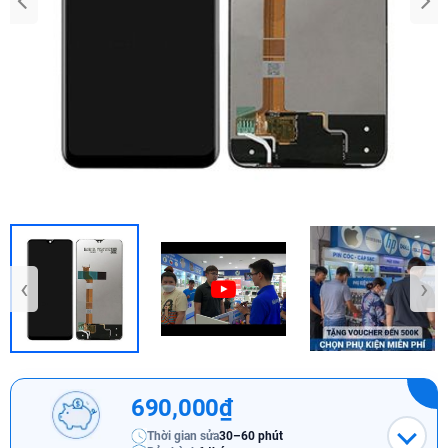
‹
›
690,000₫
Thời gian sửa
30–60 phút