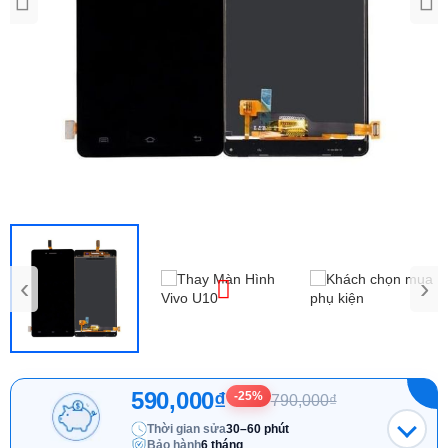
‹
›
590,000₫
-25%
790,000₫
Thời gian sửa
30–60 phút
Bảo hành
6 tháng