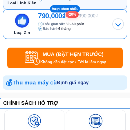
Loại Linh Kiện
790,000₫
-20%
990,000₫
Thời gian sửa
30–60 phút
Bảo hành
6 tháng
Loại Zin
MUA (ĐẶT HẸN TRƯỚC)
Không cần đặt cọc • Tới là làm ngay
💰
Thu mua máy cũ
Định giá ngay
CHÍNH SÁCH HỖ TRỢ