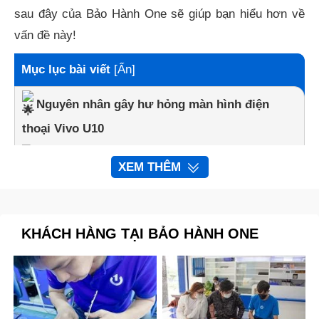
sau đây của Bảo Hành One sẽ giúp bạn hiểu hơn về
vấn đề này!
Mục lục bài viết
[
Ẩn
]
Nguyên nhân gây hư hỏng màn hình điện
thoại Vivo U10
Những trường hợp cần nhanh chóng thay
XEM THÊM
màn hình Vivo U10 mới
Thay màn hình Vivo U10 chất lượng, giá tốt
KHÁCH HÀNG TẠI BẢO HÀNH ONE
tại Bảo Hành One
Nguyên nhân gây hư hỏng màn hình
điện thoại Vivo U10