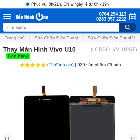
Phục vụ: 8h-21h, CN & ngày lễ từ 8h - 19h
0764 254 113
0283 957 2222
Trang chủ
Sửa Chữa Điện Thoại
Sửa Chữa Điện Thoại Viv
Thay Màn Hình Vivo U10
(
LCDBO_VVU10ST
)
Còn hàng
(79 đánh giá)
|
039
sản phẩm đã bán