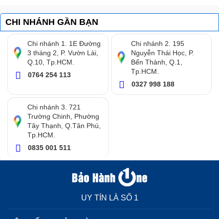
Quy trình thay màn hình Vivo U10 công khai, nhanh
chóng, lấy ngay trong ngày.
CHI NHÁNH GẦN BẠN
Thời gian bảo hành dài, nhiều ưu đãi hấp dẫn.
Chi nhánh 1. 1E Đường
Chi nhánh 2. 195
3 tháng 2, P. Vườn Lài,
Nguyễn Thái Học, P.
Nhân viên tại Bảo Hành One luôn hỗ trợ khách hành
Q.10, Tp.HCM.
Bến Thành, Q.1,
chu đáo
Tp.HCM.
0764 254 113
0327 998 188
Bạn đang cần
thay màn hình Vivo U10 mới
cho dế
yêu của mình? Hãy chọn ngay Bảo Hành One. Đến
Chi nhánh 3. 721
Trường Chinh, Phường
với
Bảo Hành One
, bạn sẽ được trải nghiệm thay
Tây Thạnh, Q.Tân Phú,
màn hình điện thoại Vivo U10 tốt nhất. Ngoài ra, nếu
Tp.HCM.
có bất kỳ thắc mắc cần tư vấn, bạn hãy liên hệ ngay
0835 001 511
Hotline 18001236 hoặc đến trực tiếp cửa hàng để
được tư vấn và giải đáp.
UY TÍN LÀ SỐ 1