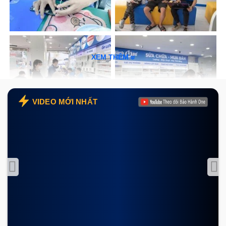
Màn hình điện thoại Vivo U10
sở hữu kích thước
rộng lớn lên đến 6.35 inch, độ phân giải HD+ trên tấm
nền IPS LCD đem lại độ sáng cao, đảm bảo chất
lượng hoàn hảo. Tuy nhiên, màn hình hư hỏng hoàn
XEM THÊM
toàn có thể xảy ra sau một thời gian sử dụng. Nguyên
nhân màn hình Vivo U10 hư hỏng hẳn là thắc mắc của
VIDEO MỚI NHẤT
khá nhiều người dùng. Trên thực tế có rất nhiều
nguyên nhân khiến màn hình bị hư hỏng và không sử
dụng được nữa.
Điện thoại Vivo U10 bị hỏng màn hình nên cần thay
mới
Bên dưới là những nguyên nhân phổ biến mà chúng ta
thường gặp phải: