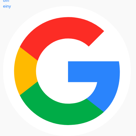
thay màn hình Vivo U10 mới
Có thể bạn cũng thấy rằng các biểu hiện hư hỏng mặt
kính và màn hình thường giống nhau. Điều này khiến
nhiều người dùng gặp khó khăn trong quá trình xác
định tình trạng máy bị hỏng mặt kính hay hỏng màn
hình. Dưới đây là những dấu hiệu có thể cho thấy màn
hình trên Vivo U10 của bạn đã bị hỏng:
Màn hình xuất hiện sọc đen, trắng, khiến cho chất
lượng không đảm bảo.
Màn hình bị vỡ nứt và hình ảnh bị loang màu hay
chữ hiển thị không rõ.
Màn hình điện thoại bị tối đen (còn gọi là chết màn
hình) và không lên hình khiến cho người dùng
không thể thao tác được.
Màn hình xuất hiện đốm trắng, đen tập trung thành