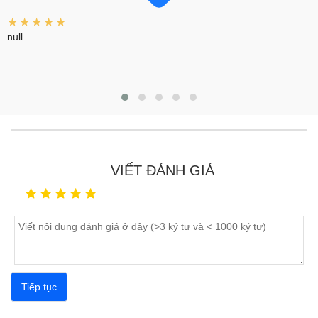
bạn bị hỏng thì hãy nhanh chóng đến ngay Bảo Hành
★★★★★
One. Bảo Hành One cam kết cam kết sử dụng màn
null
hình Vivo U10 chính hãng, với giá cả tốt nhất. Ngoài
ra, việc
thay màn hình Vivo
sẽ được thực hiện bởi
những kỹ thuật viên lành nghề với nhiều năm kinh
nghiệm. Sau đây là những ưu điểm nổi bật khác khi
thay màn hình Vivo U10 tại Bảo Hành One
:
Khách hàng trực tiếp quan sát toàn bộ quá trình để
VIẾT ĐÁNH GIÁ
đảm bảo sự minh bạch, rõ ràng.
Sử dụng màn hình điện thoại Vivo U10 chính hãng,
nhập khẩu từ nhà sản xuất để thay mới, chất lượng
đảm bảo.
Luôn hỗ trợ khách hành chu đáo, dù khách hàng có
sử dụng dịch vụ hay không.
Kiểm tra đúng lỗi, báo đúng giá, tuyệt đối không
phát sinh chi phí.