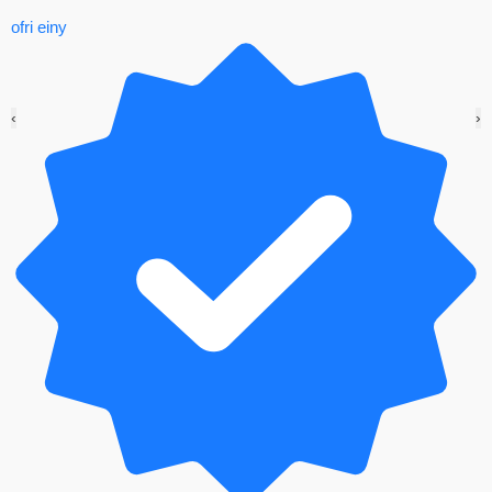
một góc.
ofri einy
Tình trạng màn hình điện thoại Vivo U10 bị hư hỏng
không hiếm gặp trong quá trình sử dụng. Bởi vì, màn
hình là một trong những bộ phận tiếp xúc với bên
‹
›
ngoài và làm việc nhiều nhất. Khi thấy màn hình và
điện thoại gặp những tình trạng trên đây, bạn hãy
nhanh chóng đem điện thoại đến Bảo Hành One để
được kiểm tra và thay màn hình ngay nhé!
Khách hàng trực tiếp quan sát toàn bộ quá trình để
đảm bảo sự minh bạch, rõ ràng tại Bảo Hành One
Thay màn hình Vivo U10 chất lượng,
giá tốt tại Bảo Hành One
Nếu chẳng may
màn hình điện thoại Vivo U10
của