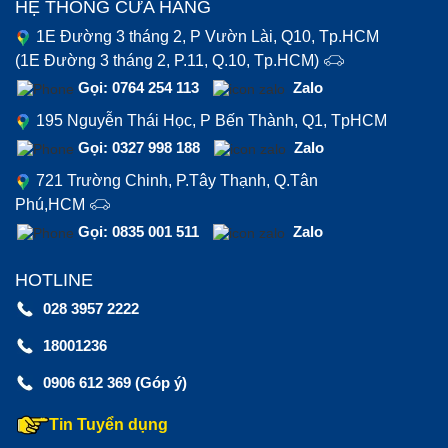
HỆ THỐNG CỬA HÀNG
1E Đường 3 tháng 2, P Vườn Lài, Q10, Tp.HCM
(1E Đường 3 tháng 2, P.11, Q.10, Tp.HCM)
Gọi: 0764 254 113
Zalo
195 Nguyễn Thái Học, P Bến Thành, Q1, TpHCM
Gọi: 0327 998 188
Zalo
721 Trường Chinh, P.Tây Thạnh, Q.Tân
Phú,HCM
Gọi: 0835 001 511
Zalo
HOTLINE
028 3957 2222
18001236
0906 612 369 (Góp ý)
Tin Tuyển dụng