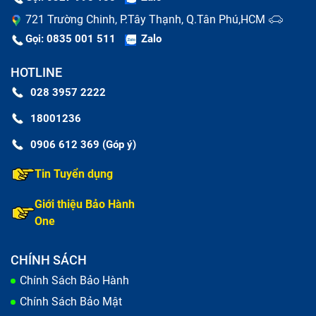
721 Trường Chinh, P.Tây Thạnh, Q.Tân Phú,HCM
Gọi: 0835 001 511
Zalo
HOTLINE
028 3957 2222
18001236
0906 612 369 (Góp ý)
Tin Tuyển dụng
Giới thiệu Bảo Hành
One
CHÍNH SÁCH
Bảo Hành One thay màn hình Vivo V9 chính hãng, mới
Chính Sách Bảo Hành
còn nguyên tem, tốt nhất thị trường
Chính Sách Bảo Mật