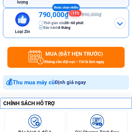
lượng
790,000₫
-11%
890,000₫
Thời gian sửa
30–60 phút
Bảo hành
6 tháng
Loại Zin
MUA (ĐẶT HẸN TRƯỚC)
Không cần đặt cọc • Tới là làm ngay
💰
Thu mua máy cũ
Định giá ngay
CHÍNH SÁCH HỖ TRỢ