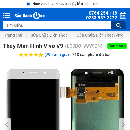
Phục vụ: 8h-21h, CN & ngày lễ từ 8h - 19h
0764 254 113
0283 957 2222
Trang chủ
Sửa Chữa Điện Thoại
Sửa Chữa Điện Thoại Vivo
Thay Màn Hình Vivo V9
(
LCDBO_VVV9DN
)
Còn hàng
(79 đánh giá)
|
710
sản phẩm đã bán