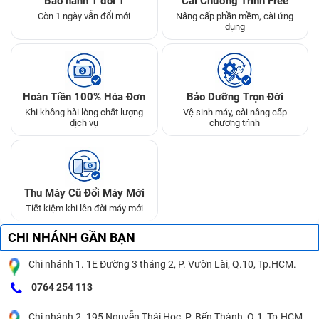
Bảo hành 1 đổi 1
Cài Chương Trình Free
Còn 1 ngày vẫn đổi mới
Nâng cấp phần mềm, cài ứng
dụng
Hoàn Tiền 100% Hóa Đơn
Bảo Dưỡng Trọn Đời
Khi không hài lòng chất lượng
Vệ sinh máy, cài nâng cấp
dịch vụ
chương trình
Thu Máy Cũ Đổi Máy Mới
Tiết kiệm khi lên đời máy mới
CHI NHÁNH GẦN BẠN
Chi nhánh 1. 1E Đường 3 tháng 2, P. Vườn Lài, Q.10, Tp.HCM.
0764 254 113
Chi nhánh 2. 195 Nguyễn Thái Học, P. Bến Thành, Q.1, Tp.HCM.