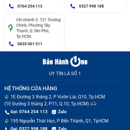
0764 254 113
0327 998 188
Trường hợp chỉ cần thay mặt kính Vivo V9
Bạn chỉ cần sử dụng dịch vụ thay mặt kính Vivo V9 khi
Chi nhánh 3. 721 Trường
Chinh, Phường Tây
điện thoại xuất hiện những biểu hiện bao gồm:
Thạnh, Q.Tân Phú,
Tp.HCM.
Mặt kính bị trầy xước, rạn nứt hoặc bể, nứt toàn bộ.
0835 001 511
Chức năng cảm ứng hoạt động bình thường và
không có dấu hiệu hư hỏng.
Trên đây là những dấu hiệu nhận biết thay màn hình
Vivo V9 hay thay mặt kính Vivo V9. Tuy nhiên, tất cả
UY TÍN LÀ SỐ 1
các dấu hiệu chỉ mang tính chất tham khảo. Để biết
HỆ THỐNG CỬA HÀNG
chính xác mình cần sử dụng dịch vụ nào, bạn hãy đem
1E Đường 3 tháng 2, P Vườn Lài, Q10, Tp.HCM
máy đến trung tâm
sửa điện thoại Vivo
tin cậy để
(1E Đường 3 tháng 2, P.11, Q.10, Tp.HCM)
được kiểm tra kỹ lưỡng.
Gọi: 0764 254 113
Zalo
195 Nguyễn Thái Học, P Bến Thành, Q1, TpHCM
Gọi: 0327 998 188
Zalo