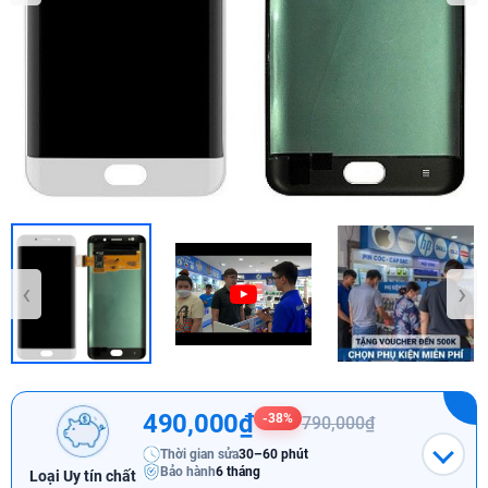
‹
›
490,000₫
-38%
790,000₫
Thời gian sửa
30–60 phút
Bảo hành
6 tháng
Loại Uy tín chất