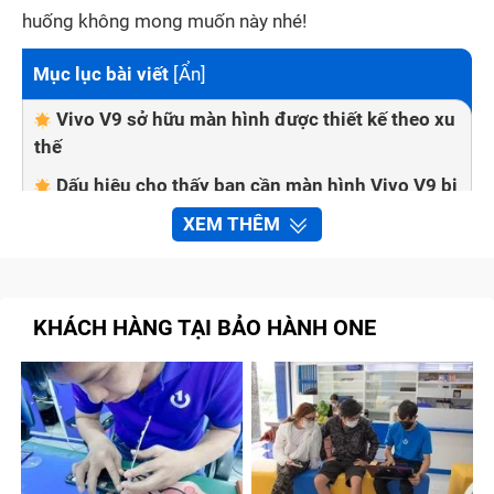
huống không mong muốn này nhé!
Mục lục bài viết
[
Ẩn
]
Vivo V9 sở hữu màn hình được thiết kế theo xu
thế
Dấu hiệu cho thấy bạn cần màn hình Vivo V9 bị
hư hỏng
XEM THÊM
Trường hợp thay màn hình Vivo V9
Trường hợp chỉ cần thay mặt kính Vivo V9
KHÁCH HÀNG TẠI BẢO HÀNH ONE
Nguyên nhân thường gặp khiến bạn phải thay
màn hình Vivo V9
Cách giữ gìn màn hình điện thoại Vivo V9
không bị vỡ sau thay mới
Nên thay màn hình Vivo V9 ở đâu chính hãng,
uy tín?