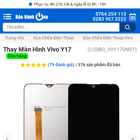
Phục vụ: 8h-21h, CN & ngày lễ từ 8h - 19h
0764 254 113
0283 957 2222
Trang chủ
Sửa Chữa Điện Thoại
Sửa Chữa Điện Thoại Vivo
Thay Màn Hình Vivo Y17
(
LCDBO_VVY17DNST
)
Còn hàng
(79 đánh giá)
|
376
sản phẩm đã bán