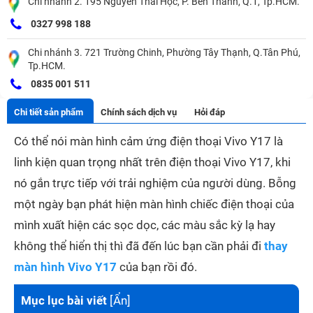
Chi nhánh 2. 195 Nguyễn Thái Học, P. Bến Thành, Q.1, Tp.HCM.
0327 998 188
Chi nhánh 3. 721 Trường Chinh, Phường Tây Thạnh, Q.Tân Phú,
Tp.HCM.
0835 001 511
Chi tiết sản phẩm
Chính sách dịch vụ
Hỏi đáp
Có thể nói màn hình cảm ứng điện thoại Vivo Y17 là
linh kiện quan trọng nhất trên điện thoại Vivo Y17, khi
nó gắn trực tiếp với trải nghiệm của người dùng. Bỗng
một ngày bạn phát hiện màn hình chiếc điện thoại của
mình xuất hiện các sọc dọc, các màu sắc kỳ lạ hay
không thể hiển thị thì đã đến lúc bạn cần phải đi
thay
màn hình Vivo Y17
của bạn
rồi đó.
Mục lục bài viết
[
Ẩn
]