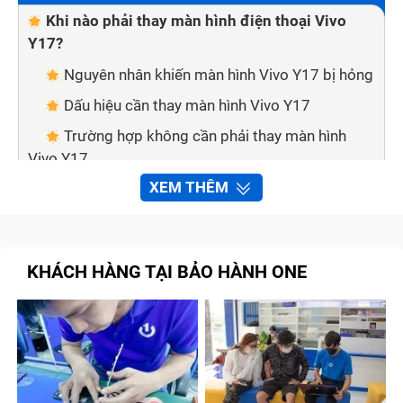
Khi nào phải thay màn hình điện thoại Vivo
Y17?
Nguyên nhân khiến màn hình Vivo Y17 bị hỏng
Dấu hiệu cần thay màn hình Vivo Y17
Trường hợp không cần phải thay màn hình
Vivo Y17
XEM THÊM
Cách phân biệt màn hình chính hãng với màn
hình kém chất lượng
Mẹo nhỏ giúp bạn phân biệt 2 loại màn hình
cảm ứng:
KHÁCH HÀNG TẠI BẢO HÀNH ONE
Bảo hành one thay màn hình Vivo Y17 nhanh
chóng, chất lượng
Quy trình sửa chữa, thay màn hình Vivo Y17 tại
Bảo Hành One
Cam kết với khách hàng khi đến thay màn hình