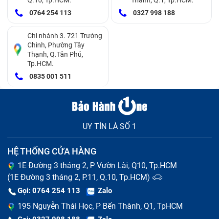
0764 254 113
0327 998 188
Chi nhánh 3. 721 Trường
Chinh, Phường Tây
Thạnh, Q.Tân Phú,
Tp.HCM.
0835 001 511
UY TÍN LÀ SỐ 1
HỆ THỐNG CỬA HÀNG
1E Đường 3 tháng 2, P Vườn Lài, Q10, Tp.HCM
Thay màn hình nguyên bộ và thay mặt kính là hai khái
(1E Đường 3 tháng 2, P.11, Q.10, Tp.HCM)
niệm dễ bị nhầm lẫn
Gọi: 0764 254 113
Zalo
195 Nguyễn Thái Học, P Bến Thành, Q1, TpHCM
Dấu hiệu cần thay màn hình Vivo Y17