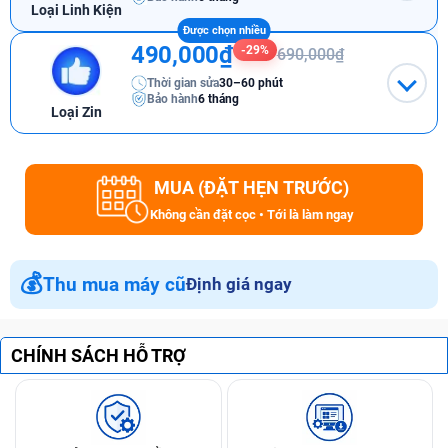
Loại Linh Kiện
490,000₫
-29%
690,000₫
Thời gian sửa
30–60 phút
Bảo hành
6 tháng
Loại Zin
MUA (ĐẶT HẸN TRƯỚC)
Không cần đặt cọc • Tới là làm ngay
💰
Thu mua máy cũ
Định giá ngay
CHÍNH SÁCH HỖ TRỢ