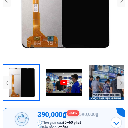
‹
›
390,000₫
-34%
590,000₫
Thời gian sửa
30–60 phút
Bảo hành
6 tháng