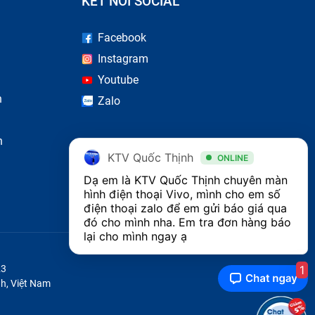
KẾT NỐI SOCIAL
m. Bạn
 Chỉ có
Facebook
Instagram
Youtube
n
Zalo
n, màu
 thoại.
n
au hay
KTV Quốc Thịnh
ONLINE
 Phone
Dạ em là KTV Quốc Thịnh chuyên màn 
hình điện thoại Vivo, mình cho em số 
điện thoại zalo để em gửi báo giá qua 
đó cho mình nha. Em tra đơn hàng báo 
lại cho mình ngay ạ
1
23
h, Việt Nam