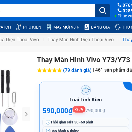
076
028
Phục vụ:
ATCH
PHỤ KIỆN
MÁY MỚI 98%
BẢNG GIÁ
THU
a Điện Thoại Vivo
Thay Màn Hình Điện Thoại Vivo
Thay
Thay Màn Hình Vivo Y73/Y73
|
461
sản phẩm đã
(79 đánh giá)
Loại Linh Kiện
590,000₫
-25%
790,000₫
Thời gian sửa
30–60 phút
Bảo hành
6 tháng