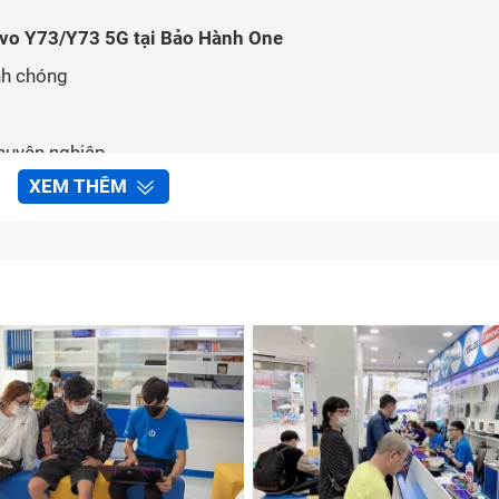
Vivo Y73/Y73 5G tại Bảo Hành One
nh chóng
 chuyên nghiệp
XEM THÊM