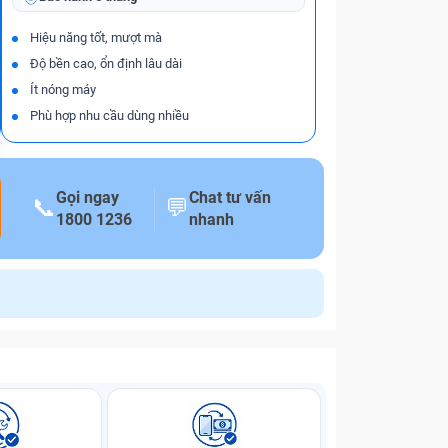
Hiệu năng tốt, mượt mà
Độ bền cao, ổn định lâu dài
Ít nóng máy
Phù hợp nhu cầu dùng nhiều
Gọi ngay
Chat tư vấn
📞
💬
1800 1236
nhanh