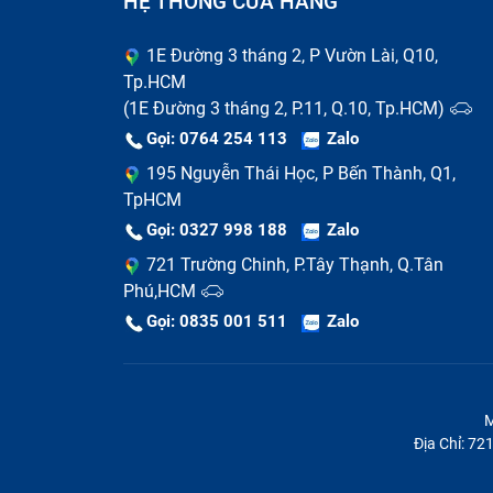
HỆ THỐNG CỬA HÀNG
thoại bằng cách bấm *#06#. Số IMEI trên
cũng có thể dùng số IMEI để kiểm tra xuất x
1E Đường 3 tháng 2, P Vườn Lài, Q10,
điện thoại Vivo chính hãng mới có thông tin
Tp.HCM
(1E Đường 3 tháng 2, P.11, Q.10, Tp.HCM)
Kiểm tra kỹ thuật
Gọi: 0764 254 113
Zalo
Bạn có thể dùng một số ứng dụng để kiểm tr
195 Nguyễn Thái Học, P Bến Thành, Q1,
TpHCM
sắc, cảm ứng, âm thanh, rung, camera, pin, w
Gọi: 0327 998 188
Zalo
Bạn có thể so sánh kết quả kiểm tra với 
721 Trường Chinh, P.Tây Thạnh, Q.Tân
không. Một số ứng dụng kiểm tra kỹ thuật
Phú,HCM
Doctor Plus,...
Gọi: 0835 001 511
Zalo
M
Địa Chỉ: 7