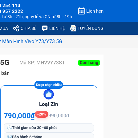
4 254 113
Lịch hẹn
3 957 2222
 từ 8h - 21h, ngày lễ và CN từ 8h - 19h
 MUA
CHIA SẺ
LIÊN HỆ
TUYỂN DỤNG
 Màn Hình Vivo Y73/Y73 5G
 5G
Mã SP:
MHVVY73ST
Còn hàng
 bán
Loại Zin
790,000₫
-20%
990,000₫
Thời gian sửa
30–60 phút
Bảo hành
6 tháng