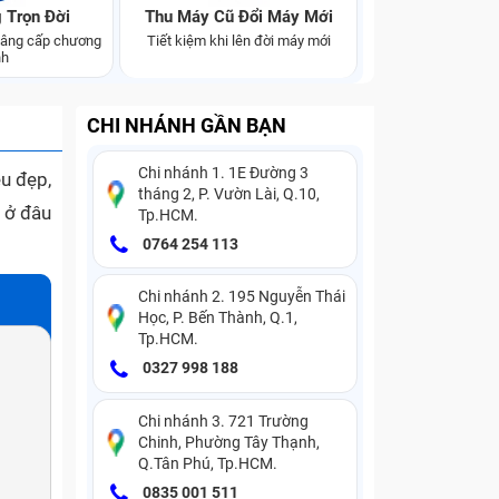
 Trọn Đời
Thu Máy Cũ Đổi Máy Mới
 nâng cấp chương
Tiết kiệm khi lên đời máy mới
nh
CHI NHÁNH GẦN BẠN
Chi nhánh 1. 1E Đường 3
êu đẹp,
tháng 2, P. Vườn Lài, Q.10,
 ở đâu
Tp.HCM.
0764 254 113
Chi nhánh 2. 195 Nguyễn Thái
Học, P. Bến Thành, Q.1,
Tp.HCM.
0327 998 188
Chi nhánh 3. 721 Trường
Chinh, Phường Tây Thạnh,
Q.Tân Phú, Tp.HCM.
0835 001 511