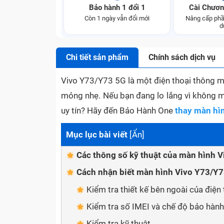
Bảo hành 1 đổi 1
Cài Chươn
Còn 1 ngày vẫn đổi mới
Nâng cấp phầ
d
Chi tiết sản phẩm
Chính sách dịch vụ
Vivo Y73/Y73 5G là một điện thoại thông mi
mỏng nhẹ. Nếu bạn đang lo lắng vì không m
uy tín? Hãy đến Bảo Hành One
thay màn hì
Mục lục bài viết
[
Ẩn
]
Các thông số kỹ thuật của màn hình 
Cách nhận biết màn hình Vivo Y73/Y7
Kiểm tra thiết kế bên ngoài của điện 
Kiểm tra số IMEI và chế độ bảo hành
Kiểm tra kỹ thuật