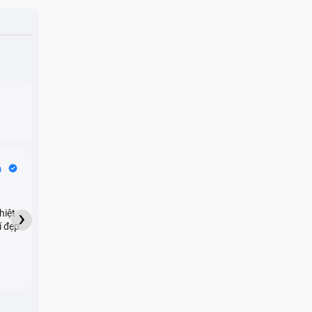
Bike Tours
n
Dragon
★★★★★
›
hiệt
My son downloaded some
í đẹp
games onto my phone,
which resulted in malicious
adware being installed and
preventing me from being
able to do anything as a
new ad would display every
few seconds. Removing the