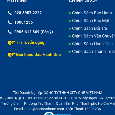
HOTLINE
CHÍNH SÁCH
 thân máy phải trùng khớp với số kiểm tra bằng phần mề
ứ, ngày tháng sản xuất và thời hạn bảo hành của điện thoại.
028 3957 2222
Chính Sách Bảo Hành
 bảo hành rõ ràng.
Chính Sách Bảo Mật
18001236
Chính Sách Đổi Trả
0906 612 369 (Góp ý)
Chính Sách Vận Chuyể
a cấu hình, hiệu năng, độ phân giải, độ sáng, độ tương phả
Tin Tuyển dụng
Chính Sách Hoàn Tiền
ifi, bluetooth, GPS, cảm biến và các tính năng khác của điện
Chính Sách Thanh Toá
Giới thiệu Bảo Hành One
thông số kỹ thuật chính thức của Vivo để xem có khớp nh
 phổ biến là Antutu Benchmark, CPU-Z, Test Your Android,
Tên Doanh Nghiệp: CÔNG TY TNHH CITY ONE VIỆT NAM
ST/ĐKKD/QĐTL: 0316569346 do sở KHĐT TP.HCM cấp ngày 14/04/20
21 Trường Chinh, Phường Tây Thạnh, Quận Tân Phú, Thành phố Hồ Chí Min
Email: quoc@baohanhone.com | Điện Thoại: 18001236