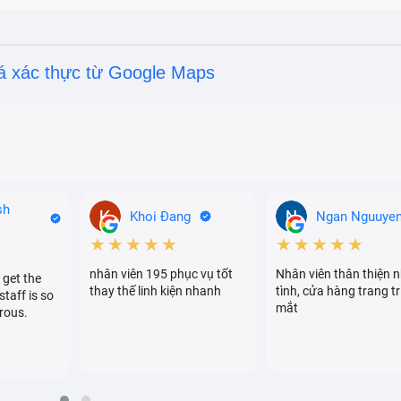
á xác thực từ Google Maps
sh
Khoi Đang
Ngan Nguuye
★★★★★
★★★★★
nhân viên 195 phục vụ tốt
Nhân viên thân thiện n
 get the
thay thế linh kiện nhanh
tình, cửa hàng trang tr
staff is so
mắt
rous.
ỹ thuật của màn hình Vivo Y73/Y73 5G