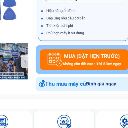
Hiệu năng ổn định
Đáp ứng nhu cầu cơ bản
Bảo Hành One
Tiết kiệm chi phí
Phù hợp máy ít sử dụng
MUA (ĐẶT HẸN TRƯỚC)
›
Không cần đặt cọc • Tới là làm ngay
💰
Thu mua máy cũ
Định giá ngay