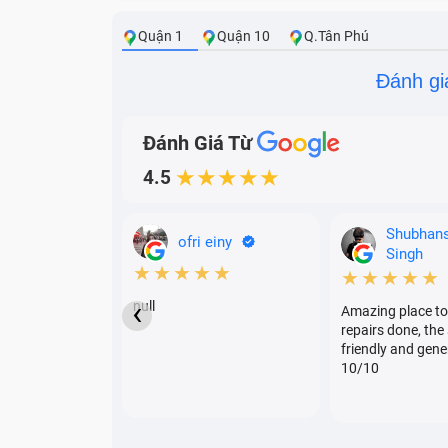
Quận 1
Quận 10
Q.Tân Phú
Đánh gi
Đánh Giá Từ
4.5
★★★★★
Shubhan
ofri einy
Singh
★★★★★
★★★★★
‹
null
Amazing place to
repairs done, the 
friendly and gene
10/10
Các thông số k