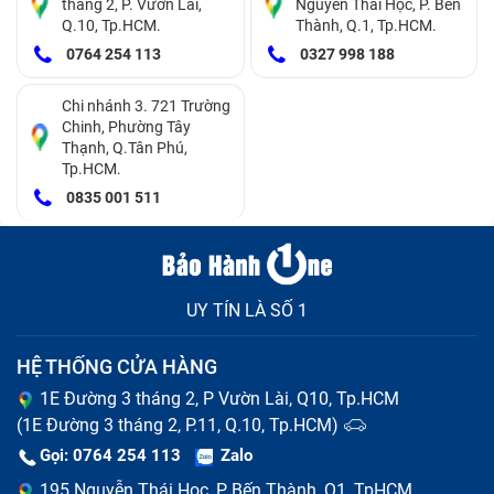
tháng 2, P. Vườn Lài,
Nguyễn Thái Học, P. Bến
Q.10, Tp.HCM.
Thành, Q.1, Tp.HCM.
0764 254 113
0327 998 188
Chi nhánh 3. 721 Trường
Chinh, Phường Tây
Thạnh, Q.Tân Phú,
Tp.HCM.
0835 001 511
Thấm nước quá lâu có thể khiến mặt kính Apple Watch
UY TÍN LÀ SỐ 1
Series 2 bị hỏng
HỆ THỐNG CỬA HÀNG
Cách hạn chế gây hư hại mặt kính
1E Đường 3 tháng 2, P Vườn Lài, Q10, Tp.HCM
Apple Watch Series 2
(1E Đường 3 tháng 2, P.11, Q.10, Tp.HCM)
Gọi: 0764 254 113
Zalo
Tránh gây áp lực đè nén và tránh va đập mặt kính
195 Nguyễn Thái Học, P Bến Thành, Q1, TpHCM