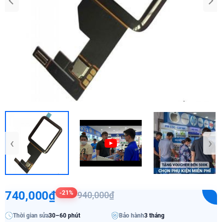
‹
›
740,000₫
-21%
940,000₫
Thời gian sửa
30–60 phút
Bảo hành
3 tháng