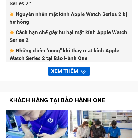
Series 2?
Nguyên nhân mặt kính Apple Watch Series 2 bị
hư hỏng
Cách hạn chế gây hư hại mặt kính Apple Watch
Series 2
Những điểm "cộng" khi thay mặt kính Apple
Watch Series 2 tại Bảo Hành One
Trung tâm uy tín hoạt động hơn 10 năm trong
XEM THÊM
lĩnh vực sửa chữa
Miễn phí tư vấn, kiểm tra lỗi hỏng cho khách
hàng
KHÁCH HÀNG TẠI BẢO HÀNH ONE
Giá tốt, luôn công khai trên website
Trực tiếp quan sát nhân viên thao tác sửa
chữa
Quy trình sửa chữa, thay mặt kính Apple