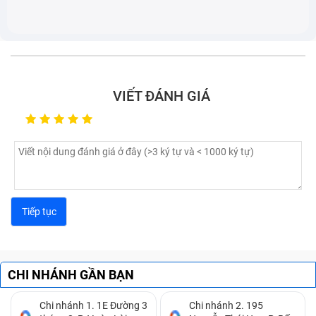
cường lực ion-X nên khả năng chống va đập mặt
kính tốt hơn. Nhưng nếu bạn làm rơi hoặc va đập
quá mạnh và quá nhiều sẽ khiến mặt kính bị trầy
xước, nứt vỡ.
VIẾT ĐÁNH GIÁ
Apple Watch Series 2 có khả năng chống nước sâu
50m đạt tiêu chuẩn ISO 22810:2010. Cho dù vậy thì
khi mặt kính đã bị vỡ thì nước sẽ gây chập mạch và
hỏng màn hình. Ngoài ra, ngấm nước quá lâu cũng
khiến màn hình bị hỏng. Lúc này bạn có thể cần phải
thay toàn bộ màn hình Apple Watch Series 2 nếu
thiết bị hư hỏng nặng.
Thay mặt kính hàng kém chất lượng hoặc hàng giả.
CHI NHÁNH GẦN BẠN
Chi nhánh 1. 1E Đường 3
Chi nhánh 2. 195