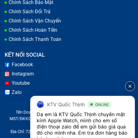
Chính Sách Bảo Mật
Trung tâm uy tín hoạt động hơn 10 năm trong
Chính Sách Đổi Trả
lĩnh vực sửa chữa
Chính Sách Vận Chuyển
Chính Sách Hoàn Tiền
Bảo Hành One đã nhiều năm kinh nghiệm trong lĩnh
Chính Sách Thanh Toán
vực
sửa chữa Apple Watch
và đã phục vụ hơn 1 triệu
lượt khách hàng, luôn đạt tỷ lệ hài lòng cao trên 95%.
KẾT NỐI SOCIAL
Điều này là minh chứng cho cam kết "Uy tín là số 1"
Facebook
của trung tâm.
Instagram
Youtube
Zalo
KTV Quốc Thịnh
ONLINE
Tên Doanh Nghiệp: CÔNG TY TNHH CITY ONE VIỆT NAM
Dạ em là KTV Quốc Thịnh chuyên mặt 
MST/ĐKKD/QĐTL: 0316569346 do sở KHĐT TP.HCM cấp ngày
kính Apple Watch, mình cho em số 
14/04/2023
điện thoại zalo để em gửi báo giá qua 
Địa Chỉ: 721 Trường Chinh, Phường Tây Thạnh, Quận Tân Phú,
đó cho mình nha. Em tra đơn hàng báo 