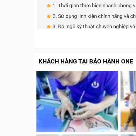
1. Thời gian thực hiện nhanh chóng v
2. Sử dụng linh kiện chính hãng và c
3. Đội ngũ kỹ thuật chuyên nghiệp và
4. Giá cả cạnh tranh và công khai
5. Bảo hành chất lượng
6. Hỗ trợ khách hàng tận tình
KHÁCH HÀNG TẠI BẢO HÀNH ONE
Quy trình thay mặt kính Samsung Not
Bước 1: Tư vấn trước khi đến cửa h
Bước 2: Kiểm tra và báo giá
Bước 3: Thực hiện thay mặt kính lưn
Bước 4: Kiểm tra lại và thanh toán