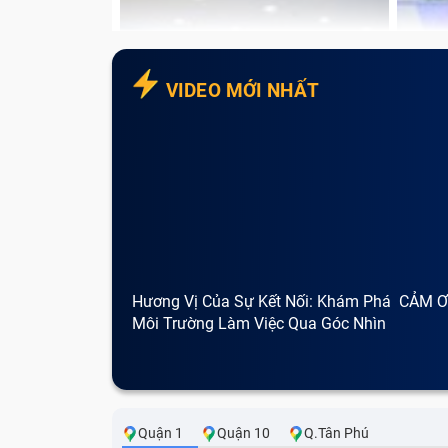
Ưu điểm và nhược điểm khi th
Thay mặt kính Samsung Note 20 là một phươ
tiết kiệm đáng kể so với việc thay toàn bộ 
VIDEO MỚI NHẤT
bị vỡ hoặc hỏng, thay thế bằng lớp kính m
phương pháp phổ biến và hiệu quả khi màn
Ưu điểm của việc thay mặt kính Sam
Tiết kiệm chi phí so với việc thay toàn bộ
Không tác động đến các linh kiện bên tro
Thời gian thực hiện nhanh chóng, thông t
Hương Vị Của Sự Kết Nối: Khám Phá
CẢM Ơ
Môi Trường Làm Việc Qua Góc Nhìn
Cà Phê
Tuy nhiên, cũng có một số nhược đi
Đôi khi, chất lượng cảm ứng có thể giả
sử dụng.
Quận 1
Quận 10
Q.Tân Phú