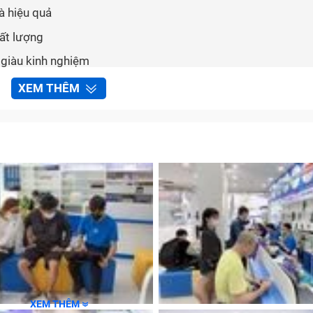
à hiệu quả
hất lượng
 giàu kinh nghiệm
XEM THÊM
e 20 tại Bảo Hành One
àng
g
XEM THÊM