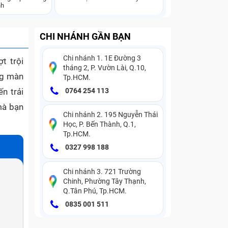
nh
CHI NHÁNH GẦN BẠN
Chi nhánh 1. 1E Đường 3
t trội
tháng 2, P. Vườn Lài, Q.10,
ng màn
Tp.HCM.
n trải
0764 254 113
mà bạn
Chi nhánh 2. 195 Nguyễn Thái
Học, P. Bến Thành, Q.1,
Tp.HCM.
0327 998 188
Chi nhánh 3. 721 Trường
Chinh, Phường Tây Thạnh,
Q.Tân Phú, Tp.HCM.
0835 001 511