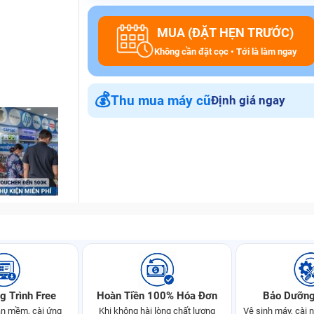
MUA (ĐẶT HẸN TRƯỚC)
Không cần đặt cọc • Tới là làm ngay
💰
Thu mua máy cũ
Định giá ngay
g Trình Free
Hoàn Tiền 100% Hóa Đơn
Bảo Dưỡng
n mềm, cài ứng
Khi không hài lòng chất lượng
Vệ sinh máy, cài