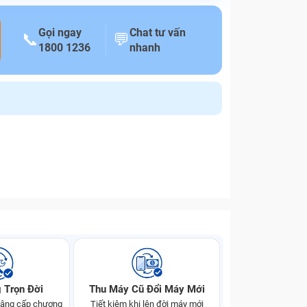
Gọi ngay
Chat tư vấn
📞
💬
1800 1236
nhanh
 Trọn Đời
Thu Máy Cũ Đổi Máy Mới
 nâng cấp chương
Tiết kiệm khi lên đời máy mới