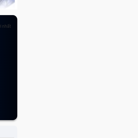
úp bạn
n ngoài
là một
h được