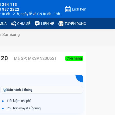
4 254 113
Lịch hẹn
3 957 2222
 từ 8h - 21h, ngày lễ và CN từ 8h - 19h
 MUA
CHIA SẺ
LIÊN HỆ
TUYỂN DỤNG
ại Samsung
 20
Mã SP:
MKSAN20U5ST
Còn hàng
Bảo hành
3 tháng
Tiết kiệm chi phí
Phù hợp máy ít sử dụng