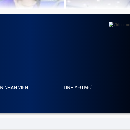
ay mặt kính Samsung Note 20
ng pháp thay thế chỉ lớp kính bên ngoài của điện thoại, gi
cụm màn hình. Quá trình thay mặt kính sẽ loại bỏ lớp kính bê
ới để khôi phục hoạt động bình thường của điện thoại. Đây 
 hình cảm ứng vẫn hoạt động bình thường.
sung Note 20 tại Bảo Hành One:
 màn hình, giúp bạn tiết kiệm số tiền đáng kể.
ng máy, chỉ thực hiện việc thay kính bên ngoài.
hường chỉ mất từ 30 phút (đặt hẹn trước).
N NHÂN VIÊN
TÌNH YÊU MỚI
ểm như sau:
m và không nhạy như ban đầu, tùy thuộc vào chất lượng kín