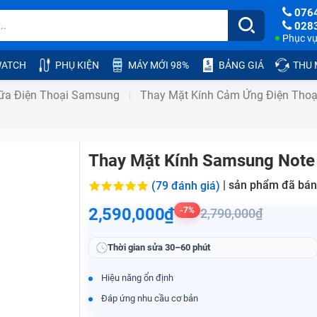
076
028
Phục vụ:
ATCH
PHỤ KIỆN
MÁY MỚI 98%
BẢNG GIÁ
THU
ữa Điện Thoại Samsung
Thay Mặt Kính Cảm Ứng Điện Tho
Thay Mặt Kính Samsung Note
|
sản phẩm đã bán
(79 đánh giá)
2,590,000₫
-7%
2,790,000₫
Thời gian sửa
30–60 phút
Hiệu năng ổn định
Đáp ứng nhu cầu cơ bản