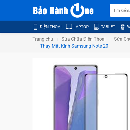
ĐIỆN THOẠI
LAPTOP
TABLET
W
Trang chủ
Sửa Chữa Điện Thoại
Sửa Ch
Thay Mặt Kính Samsung Note 20