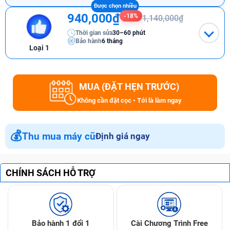
940,000₫
-18%
1,140,000₫
Thời gian sửa
30–60 phút
Bảo hành
6 tháng
Loại 1
MUA (ĐẶT HẸN TRƯỚC)
Không cần đặt cọc • Tới là làm ngay
💰
Thu mua máy cũ
Định giá ngay
CHÍNH SÁCH HỖ TRỢ
Bảo hành 1 đổi 1
Cài Chương Trình Free