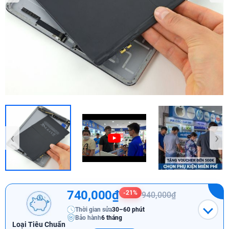
‹
›
740,000₫
-21%
940,000₫
Thời gian sửa
30–60 phút
Bảo hành
6 tháng
Loại Tiêu Chuẩn