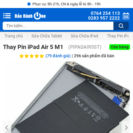
Phục vụ: 8h-21h, CN & ngày lễ từ 8h - 19h
0764 254 113
0283 957 2222
Trang chủ
Sửa Chữa Tablet
Sửa Chữa iPad
Thay Pin iPad
Thay Pin iPad Air 5 M1
(
PIPADAIR5ST
)
Còn hàng
(79 đánh giá)
|
296
sản phẩm đã bán