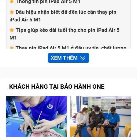
Thông tin pin iPad Air 5 M1
Dấu hiệu nhận biết đã đến lúc cần thay pin
iPad Air 5 M1
Tips giúp kéo dài tuổi thọ cho pin iPad Air 5
M1
Thay pin iPad Air 5 M1 ở đâu uy tín, chất lượng
tại TP.HCM?
XEM THÊM
Quy trình thay pin iPad Air 5 M1 tại Bảo Hành
One
Tổng kết
KHÁCH HÀNG TẠI BẢO HÀNH ONE