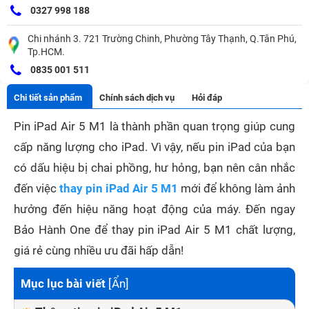
0327 998 188
Chi nhánh 3. 721 Trường Chinh, Phường Tây Thạnh, Q.Tân Phú,
Tp.HCM.
0835 001 511
Chi tiết sản phẩm
Chính sách dịch vụ
Hỏi đáp
Pin iPad Air 5 M1 là thành phần quan trọng giúp cung
cấp năng lượng cho iPad. Vì vậy, nếu pin iPad của bạn
có dấu hiệu bị chai phồng, hư hỏng, bạn nên cân nhắc
đến việc
thay pin iPad Air 5 M1
mới để không làm ảnh
hưởng đến hiệu năng hoạt động của máy. Đến ngay
Bảo Hành One để thay pin iPad Air 5 M1 chất lượng,
giá rẻ cùng nhiều ưu đãi hấp dẫn!
Mục lục bài viết
[
Ẩn
]