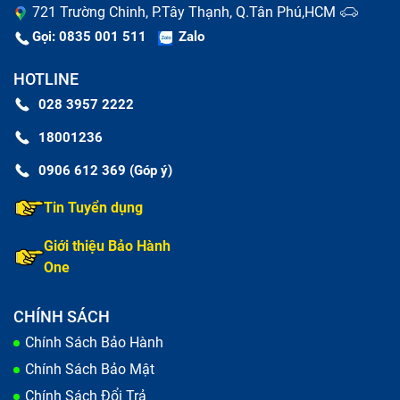
721 Trường Chinh, P.Tây Thạnh, Q.Tân Phú,HCM
Gọi: 0835 001 511
Zalo
HOTLINE
028 3957 2222
iPad Air 5 M1 sạc pin không vào
18001236
Tips giúp kéo dài tuổi thọ cho pin iPad
0906 612 369 (Góp ý)
Air 5 M1
Tin Tuyển dụng
Việc iPad bị chai pin và giảm hiệu suất là điều không
Giới thiệu Bảo Hành
thể tránh khỏi. Tuy nhiên, nếu bạn sử dụng và sạc pin
One
đúng cách, tuổi thọ pin có thể sẽ kéo dài hơn. Dưới
đây là một số kinh nghiệm bạn có thể tham khảo:
CHÍNH SÁCH
Sử dụng phụ kiện củ sạc, dây sạc chính hãng, đảm
Chính Sách Bảo Hành
bảo chất lượng
Chính Sách Bảo Mật
Chính Sách Đổi Trả