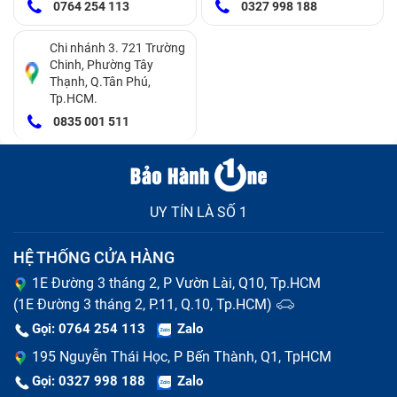
0764 254 113
0327 998 188
Máy hiển thị tín hiệu đang sạc nhưng phần trăm pin
Chi nhánh 3. 721 Trường
không tăng lên
Chinh, Phường Tây
Thạnh, Q.Tân Phú,
Thời lượng sử dụng iPad giảm đáng kể so với trước
Tp.HCM.
đây
0835 001 511
iPad tắt nguồn đột ngột khi đang sử dụng mặc dù
vẫn còn pin
UY TÍN LÀ SỐ 1
iPad hiển thị mức pin ảo
Pin không còn khả năng dự trữ năng lượng, iPad chỉ
HỆ THỐNG CỬA HÀNG
lên nguồn khi cắm sạc
1E Đường 3 tháng 2, P Vườn Lài, Q10, Tp.HCM
(1E Đường 3 tháng 2, P.11, Q.10, Tp.HCM)
Gọi: 0764 254 113
Zalo
195 Nguyễn Thái Học, P Bến Thành, Q1, TpHCM
Gọi: 0327 998 188
Zalo