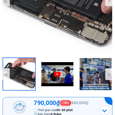
‹
›
790,000₫
960,000₫
-18%
Thời gian sửa
30–60 phút
Bảo hành
6 tháng