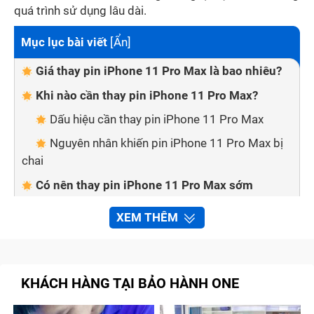
quá trình sử dụng lâu dài.
Mục lục bài viết
[
Ẩn
]
Giá thay pin iPhone 11 Pro Max là bao nhiêu?
Khi nào cần thay pin iPhone 11 Pro Max?
Dấu hiệu cần thay pin iPhone 11 Pro Max
Nguyên nhân khiến pin iPhone 11 Pro Max bị
chai
Có nên thay pin iPhone 11 Pro Max sớm
không?
XEM THÊM
Lợi ích của việc thay pin iPhone 11 Pro Max
kịp thời
Những rủi ro tiềm ẩn khi trì hoãn thay pin
KHÁCH HÀNG TẠI BẢO HÀNH ONE
Nên chọn loại pin nào để thay cho iPhone 11
Pro Max?