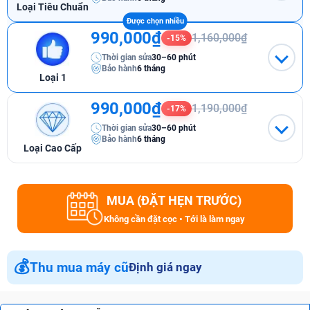
Loại Tiêu Chuẩn
990,000₫
1,160,000₫
-15%
Thời gian sửa
30–60 phút
Bảo hành
6 tháng
Loại 1
990,000₫
1,190,000₫
-17%
Thời gian sửa
30–60 phút
Bảo hành
6 tháng
Loại Cao Cấp
MUA (ĐẶT HẸN TRƯỚC)
Không cần đặt cọc • Tới là làm ngay
💰
Thu mua máy cũ
Định giá ngay