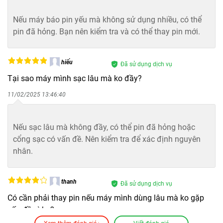
Bảo Hành One
đây là những dấu hiệu rõ ràng nhất cho thấy bạn cần
Nếu máy báo pin yếu mà không sử dụng nhiều, có thể
thay pin iPhone 11 Pro Max ngay:
pin đã hỏng. Bạn nên kiểm tra và có thể thay pin mới.
Phần trăm pin tụt nhanh:
Máy nhanh hết pin dù bạn
chỉ thực hiện những tác vụ cơ bản như nhắn tin hay
hiếu
Đã sử dụng dịch vụ
lướt web.
Tại sao máy mình sạc lâu mà ko đầy?
Sập nguồn đột ngột:
Điện thoại tự tắt máy khi pin
vẫn còn khoảng 20% đến 30% mà không có cảnh
11/02/2025 13:46:40
báo trước.
Bảo Hành One
Máy nóng bất thường:
Thiết bị tỏa nhiệt lượng lớn
Nếu sạc lâu mà không đầy, có thể pin đã hỏng hoặc
ở mặt lưng ngay cả khi đang trong trạng thái chờ
cổng sạc có vấn đề. Nên kiểm tra để xác định nguyên
hoặc sạc.
nhân.
Pin bị phồng:
Mặt lưng hoặc màn hình có dấu hiệu
bị đẩy lên cao, tạo ra các khe hở ở khung viền.
Thời gian sạc quá nhanh:
Pin báo đầy chỉ sau một
thanh
Đã sử dụng dịch vụ
thời gian ngắn cắm sạc nhưng cũng nhanh chóng
Có cần phải thay pin nếu máy mình dùng lâu mà ko gặp
cạn kiệt sau đó.
vấn đề gì ko?