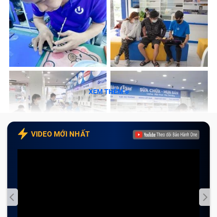
Pin chính hãng Apple
Pin linh kiện chất lượng cao
Pin dung lượng cao
Tại sao bạn nên thay pin iPhone 11 Pro Max tại
Bảo Hành One
Quy trình thay pin iPhone 11 Pro Max tại Bảo
XEM THÊM
Hành One
Lưu ý cần biết sau khi thay pin iPhone 11 Pro
Max
VIDEO MỚI NHẤT
Giá thay pin iPhone 11 Pro Max là bao
nhiêu?
Chi phí
thay pin iPhone
tại Bảo Hành One luôn được
cập nhật liên tục với mức giá cạnh tranh trên thị