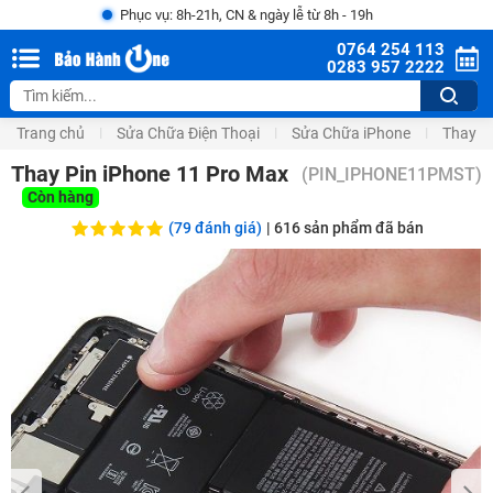
Phục vụ: 8h-21h, CN & ngày lễ từ 8h - 19h
0764 254 113
0283 957 2222
Trang chủ
Sửa Chữa Điện Thoại
Sửa Chữa iPhone
Thay P
Thay Pin iPhone 11 Pro Max
(
PIN_IPHONE11PMST
)
Còn hàng
(79 đánh giá)
|
616
sản phẩm đã bán