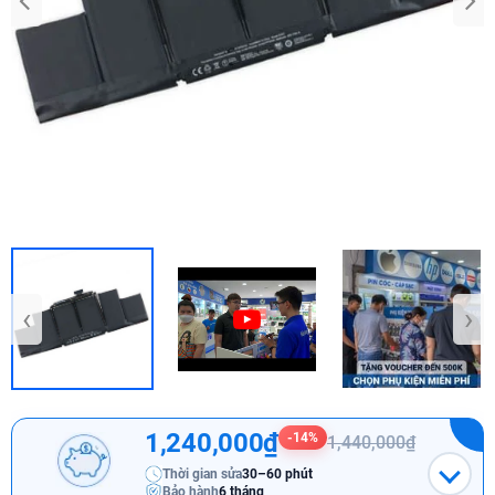
‹
›
1,240,000₫
-14%
1,440,000₫
Thời gian sửa
30–60 phút
Bảo hành
6 tháng