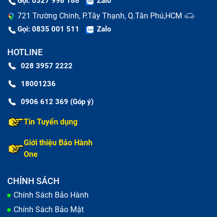
Gọi: 0327 998 188
Zalo
721 Trường Chinh, P.Tây Thạnh, Q.Tân Phú,HCM
Gọi: 0835 001 511
Zalo
HOTLINE
028 3957 2222
Bảo Hành One - Địa điểm thay pin
18001236
MacBook Pro Retina 2012 tốt nhất
0906 612 369 (Góp ý)
Kinh nghiệm hơn 10 năm, được nhiều khách
Tin Tuyển dụng
hàng tin dùng
Giới thiệu Bảo Hành
Bảo Hành One đã có hơn 10 năm hoạt động trong lĩnh
One
vực sửa chữa và thay pin cho các dòng MacBook,
đảm bảo bạn sẽ được phục vụ bởi đội ngũ chuyên
CHÍNH SÁCH
nghiệp, giàu kinh nghiệm và luôn sẵn sàng đáp ứng
Chính Sách Bảo Hành
mọi nhu cầu của bạn.
Chính Sách Bảo Mật