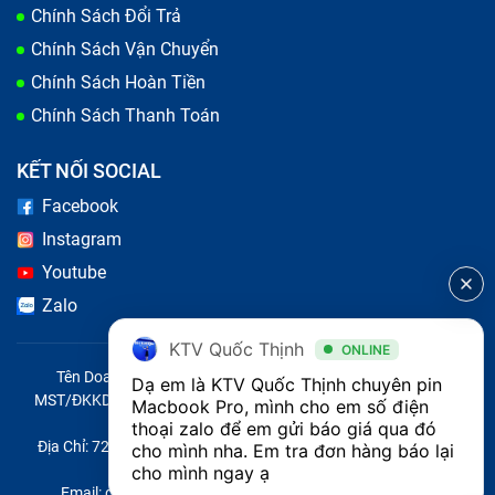
Chính Sách Đổi Trả
Chính Sách Vận Chuyển
Chính Sách Hoàn Tiền
Chính Sách Thanh Toán
KẾT NỐI SOCIAL
Facebook
Instagram
Youtube
Zalo
Sử dụng pin chính hãng, chất lượng
KTV Quốc Thịnh
ONLINE
Tên Doanh Nghiệp: CÔNG TY TNHH CITY ONE VIỆT NAM
Dạ em là KTV Quốc Thịnh chuyên pin 
Bảo Hành One
sử dụng các
pin Macbook
chất lượng
MST/ĐKKD/QĐTL: 0316569346 do sở KHĐT TP.HCM cấp ngày
Macbook Pro, mình cho em số điện 
cao, đảm bảo hiệu suất tốt và an toàn cho MacBook
14/04/2023
thoại zalo để em gửi báo giá qua đó 
Địa Chỉ: 721 Trường Chinh, Phường Tây Thạnh, Quận Tân Phú,
cho mình nha. Em tra đơn hàng báo lại 
Pro Retina 2012 của bạn. Pin mới sẽ mang đến cho
Thành phố Hồ Chí Minh, Việt Nam
cho mình ngay ạ
bạn thời gian sử dụng dài hơn và hiệu suất tốt hơn,
Email: quoc@baohanhone.com | Điện Thoại: 18001236