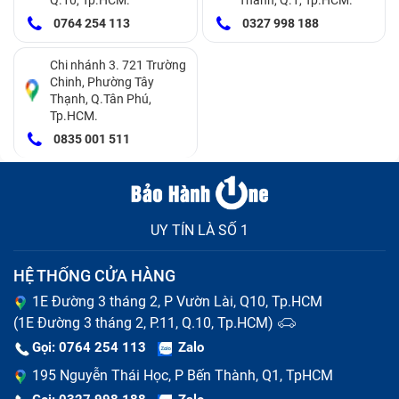
là cần thiết để đảm bảo an toàn cho bạn và máy tính
0764 254 113
0327 998 188
của bạn.
Chi nhánh 3. 721 Trường
Chinh, Phường Tây
Sạc không đầy: sự cố khi kết nối nguồn điện
Thạnh, Q.Tân Phú,
Tp.HCM.
Nếu bạn gặp sự cố khi sạc pin hoặc kết nối nguồn
0835 001 511
điện, có thể nguyên nhân đến từ pin của MacBook Pro
Retina 2012. Việc thay pin có thể khắc phục tình trạng
này và đảm bảo bạn có thể sử dụng liên tục Macbook
UY TÍN LÀ SỐ 1
trong nhiều giờ liền.
HỆ THỐNG CỬA HÀNG
1E Đường 3 tháng 2, P Vườn Lài, Q10, Tp.HCM
(1E Đường 3 tháng 2, P.11, Q.10, Tp.HCM)
Gọi: 0764 254 113
Zalo
195 Nguyễn Thái Học, P Bến Thành, Q1, TpHCM