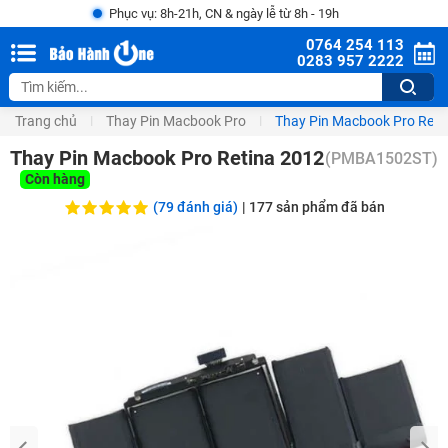
Phục vụ: 8h-21h, CN & ngày lễ từ 8h - 19h
0764 254 113
0283 957 2222
Trang chủ
Thay Pin Macbook Pro
Thay Pin Macbook Pro Reti
Thay Pin Macbook Pro Retina 2012
(
PMBA1502ST
)
Còn hàng
(79 đánh giá)
|
177
sản phẩm đã bán