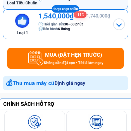
Loại Tiêu Chuẩn
1,540,000₫
-11%
1,740,000₫
Thời gian sửa
30–60 phút
Bảo hành
6 tháng
Loại 1
MUA (ĐẶT HẸN TRƯỚC)
Không cần đặt cọc • Tới là làm ngay
💰
Thu mua máy cũ
Định giá ngay
CHÍNH SÁCH HỖ TRỢ