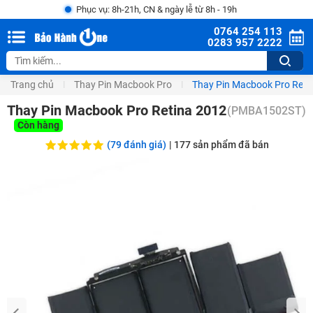
Phục vụ: 8h-21h, CN & ngày lễ từ 8h - 19h
0764 254 113
0283 957 2222
Trang chủ
Thay Pin Macbook Pro
Thay Pin Macbook Pro Reti
Thay Pin Macbook Pro Retina 2012
(
PMBA1502ST
)
Còn hàng
(79 đánh giá)
|
177
sản phẩm đã bán