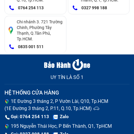
là cần thiết để đảm bảo an toàn cho bạn và máy tính
0764 254 113
0327 998 188
của bạn.
Chi nhánh 3. 721 Trường
Chinh, Phường Tây
Sạc không đầy: sự cố khi kết nối nguồn điện
Thạnh, Q.Tân Phú,
Tp.HCM.
Nếu bạn gặp sự cố khi sạc pin hoặc kết nối nguồn
0835 001 511
điện, có thể nguyên nhân đến từ pin của MacBook Pro
Retina 2012. Việc thay pin có thể khắc phục tình trạng
này và đảm bảo bạn có thể sử dụng liên tục Macbook
UY TÍN LÀ SỐ 1
trong nhiều giờ liền.
HỆ THỐNG CỬA HÀNG
1E Đường 3 tháng 2, P Vườn Lài, Q10, Tp.HCM
(1E Đường 3 tháng 2, P.11, Q.10, Tp.HCM)
Gọi: 0764 254 113
Zalo
195 Nguyễn Thái Học, P Bến Thành, Q1, TpHCM