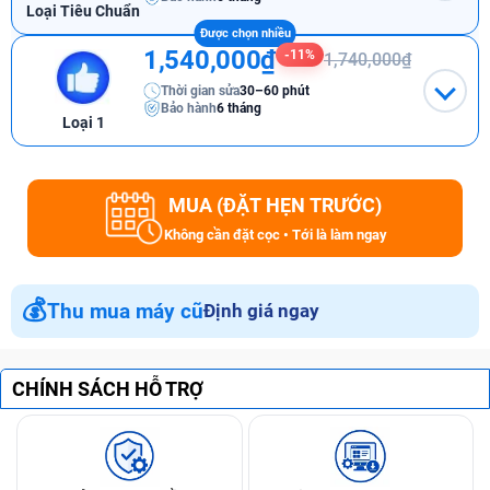
Loại Tiêu Chuẩn
1,540,000₫
-11%
1,740,000₫
Thời gian sửa
30–60 phút
Bảo hành
6 tháng
Loại 1
MUA (ĐẶT HẸN TRƯỚC)
Không cần đặt cọc • Tới là làm ngay
💰
Thu mua máy cũ
Định giá ngay
CHÍNH SÁCH HỖ TRỢ