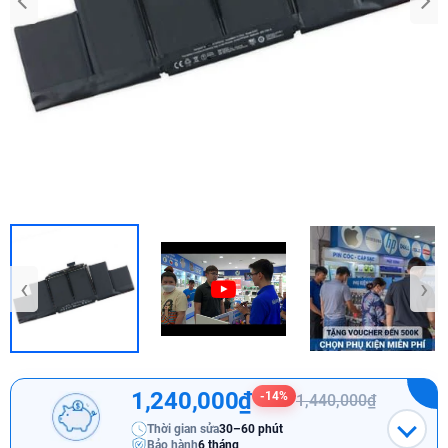
‹
›
1,240,000₫
-14%
1,440,000₫
Thời gian sửa
30–60 phút
Bảo hành
6 tháng