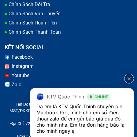
Chính Sách Đổi Trả
Chính Sách Vận Chuyển
Chính Sách Hoàn Tiền
Chính Sách Thanh Toán
KẾT NỐI SOCIAL
Facebook
Instagram
Youtube
Zalo
Sử dụng pin chính hãng, chất lượng
KTV Quốc Thịnh
ONLINE
Tên Doanh Nghiệp: CÔNG TY TNHH CITY ONE VIỆT NAM
Dạ em là KTV Quốc Thịnh chuyên pin 
Bảo Hành One
sử dụng các
pin Macbook
chất lượng
MST/ĐKKD/QĐTL: 0316569346 do sở KHĐT TP.HCM cấp ngày
Macbook Pro, mình cho em số điện 
cao, đảm bảo hiệu suất tốt và an toàn cho MacBook
14/04/2023
thoại zalo để em gửi báo giá qua đó 
Địa Chỉ: 721 Trường Chinh, Phường Tây Thạnh, Quận Tân Phú,
cho mình nha. Em tra đơn hàng báo lại 
Pro Retina 2012 của bạn. Pin mới sẽ mang đến cho
Thành phố Hồ Chí Minh, Việt Nam
cho mình ngay ạ
bạn thời gian sử dụng dài hơn và hiệu suất tốt hơn,
Email: quoc@baohanhone.com | Điện Thoại: 18001236