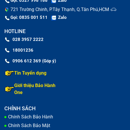
Gọi: 0327 998 188
Zalo
721 Trường Chinh, P.Tây Thạnh, Q.Tân Phú,HCM
Gọi: 0835 001 511
Zalo
HOTLINE
028 3957 2222
Bảo Hành One - Địa điểm thay pin
18001236
MacBook Pro Retina 2012 tốt nhất
0906 612 369 (Góp ý)
Kinh nghiệm hơn 10 năm, được nhiều khách
Tin Tuyển dụng
hàng tin dùng
Giới thiệu Bảo Hành
Bảo Hành One đã có hơn 10 năm hoạt động trong lĩnh
One
vực sửa chữa và thay pin cho các dòng MacBook,
đảm bảo bạn sẽ được phục vụ bởi đội ngũ chuyên
CHÍNH SÁCH
nghiệp, giàu kinh nghiệm và luôn sẵn sàng đáp ứng
Chính Sách Bảo Hành
mọi nhu cầu của bạn.
Chính Sách Bảo Mật