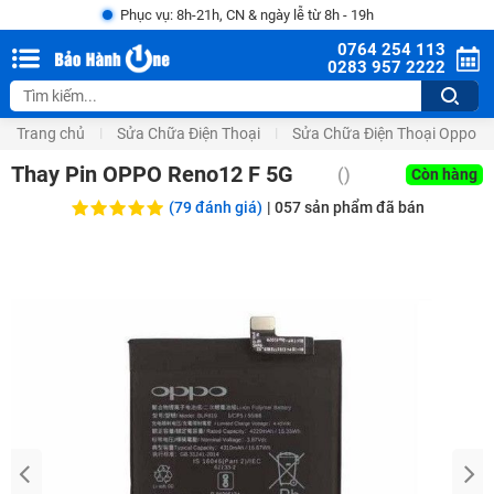
Phục vụ: 8h-21h, CN & ngày lễ từ 8h - 19h
0764 254 113
0283 957 2222
Trang chủ
Sửa Chữa Điện Thoại
Sửa Chữa Điện Thoại Oppo
Thay Pin OPPO Reno12 F 5G
(
)
Còn hàng
(79 đánh giá)
|
057
sản phẩm đã bán