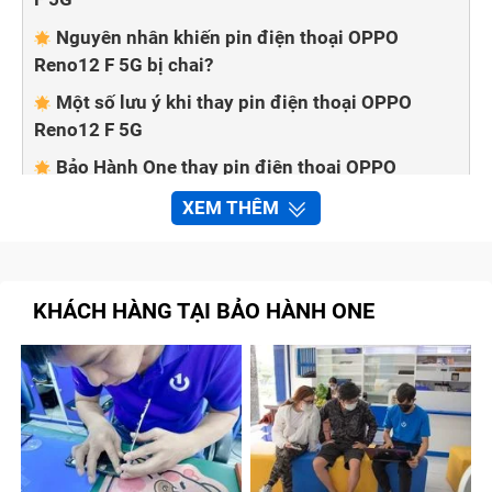
Nguyên nhân khiến pin điện thoại OPPO
Reno12 F 5G bị chai?
Một số lưu ý khi thay pin điện thoại OPPO
Reno12 F 5G
Bảo Hành One thay pin điện thoại OPPO
Reno12 F 5G nhanh chóng, chất lượng
XEM THÊM
Quy trình sửa chữa, thay PIN OPPO Reno12 F
5G tại Bảo Hành One
Cam kết với khách hàng khi đến thay pin điện
KHÁCH HÀNG TẠI BẢO HÀNH ONE
thoại OPPO Reno12 F 5G tại Bảo Hành One
Tạm kết
Dấu hiệu cần thay pin điện thoại OPPO
Reno12 F 5G