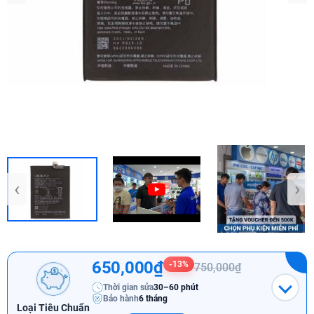
‹
›
650,000₫
-13%
750,000₫
Thời gian sửa
30–60 phút
Bảo hành
6 tháng
Loại Tiêu Chuẩn