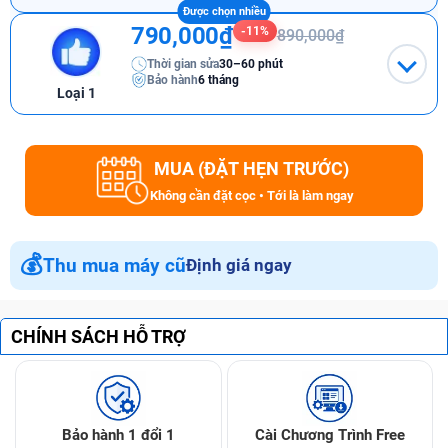
790,000₫
-11%
890,000₫
Thời gian sửa
30–60 phút
Bảo hành
6 tháng
Loại 1
MUA (ĐẶT HẸN TRƯỚC)
Không cần đặt cọc • Tới là làm ngay
💰
Thu mua máy cũ
Định giá ngay
CHÍNH SÁCH HỖ TRỢ
Bảo hành 1 đổi 1
Cài Chương Trình Free