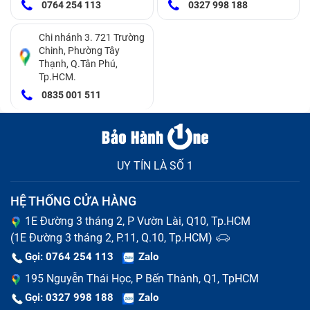
0764 254 113
0327 998 188
hiệu quả nhé:
Điện thoại OPPO Reno12 F 5G đã sử dụng thời gian
Chi nhánh 3. 721 Trường
quá lâu
Chinh, Phường Tây
Thạnh, Q.Tân Phú,
Vừa cắm sạc vừa sử dụng điện thoại chơi game,
Tp.HCM.
nghe nhạc, xem phim,…
0835 001 511
Thường cắm sạc điện thoại để qua đêm khiến pin bị
phồng.
UY TÍN LÀ SỐ 1
HỆ THỐNG CỬA HÀNG
1E Đường 3 tháng 2, P Vườn Lài, Q10, Tp.HCM
(1E Đường 3 tháng 2, P.11, Q.10, Tp.HCM)
Gọi: 0764 254 113
Zalo
195 Nguyễn Thái Học, P Bến Thành, Q1, TpHCM
Sử dụng cục sạc kém chất lượng, hàng không đảm
Gọi: 0327 998 188
Zalo
bảo