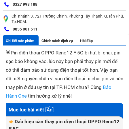
0327 998 188
Chi nhánh 3. 721 Trường Chinh, Phường Tây Thạnh, Q.Tân Phú,
Tp.HCM.
0835 001 511
Chi tiết sản phẩm
Chính sách dịch vụ
Hỏi đáp
🌟
Pin điện thoại OPPO Reno12 F 5G bị hư, bị chai, pin
sạc báo không vào, lúc này bạn phải thay pin mới để
có thể đảm bảo sử dụng điện thoại tốt hơn. Vậy bạn
đã biết nguyên nhân vì sao điện thoại bị chai pin và nên
thay pin ở đâu uy tín tại TP. HCM chưa? Cùng
Bảo
Hành One
tìm hướng xử lý nhé!
Mục lục bài viết
[
Ẩn
]
Dấu hiệu cần thay pin điện thoại OPPO Reno12
F 5G