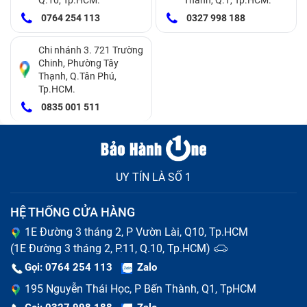
0764 254 113
0327 998 188
Sản phẩm điện thoại Samsung Galaxy F42 5G
Dấu hiệu thay pin Samsung Galaxy F42
Chi nhánh 3. 721 Trường
Chinh, Phường Tây
5G
Thạnh, Q.Tân Phú,
Tp.HCM.
Nếu bạn gặp một hoặc nhiều trong những dấu hiệu
0835 001 511
dưới đây, đó có thể là biểu hiện rõ ràng của việc cần
thay pin. Trong trường hợp này, việc tham khảo ý kiến
của các người có kinh nghiệm hoặc đưa điện thoại
UY TÍN LÀ SỐ 1
đến các trung tâm
sửa chữa điện thoại Samsung
uy
tín là lựa chọn tốt để kiểm tra và thay thế pin một cách
HỆ THỐNG CỬA HÀNG
chính xác.
1E Đường 3 tháng 2, P Vườn Lài, Q10, Tp.HCM
(1E Đường 3 tháng 2, P.11, Q.10, Tp.HCM)
Dung lượng pin sử dụng ngày càng ngắn, yêu cầu
Gọi: 0764 254 113
Zalo
sạc điện thoại thường xuyên hơn.
195 Nguyễn Thái Học, P Bến Thành, Q1, TpHCM
Thời gian sạc điện thoại ngắn hơn so với trước đây.