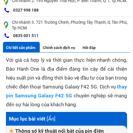
Chi nhánh 2. 195 Nguyễn Thái Học, P. Bến Thành, Q.1, Tp.HCM.
0327 998 188
Chi nhánh 3. 721 Trường Chinh, Phường Tây Thạnh, Q.Tân Phú,
Tp.HCM.
0835 001 511
Chi tiết sản phẩm
Chính sách dịch vụ
Hỏi đáp
Với giá cả hợp lý và thời gian thực hiện nhanh chóng,
Bảo Hành One là địa điểm đáng tin cậy để cải thiện
hiệu suất pin và đồng thời bảo vệ đầu tư của bạn trong
chiếc điện thoại Samsung Galaxy F42 5G. Dịch vụ
thay
pin Samsung Galaxy F42 5G
chuyên nghiệp sẽ mang
đến sự hài lòng của khách hàng.
Mục lục bài viết
[
Ẩn
]
Thông số kỹ thuật nổi bật của pin điện