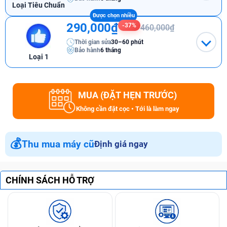
Loại Tiêu Chuẩn
290,000₫
-37%
460,000₫
Thời gian sửa
30–60 phút
Bảo hành
6 tháng
Loại 1
MUA (ĐẶT HẸN TRƯỚC)
Không cần đặt cọc • Tới là làm ngay
💰
Thu mua máy cũ
Định giá ngay
CHÍNH SÁCH HỖ TRỢ