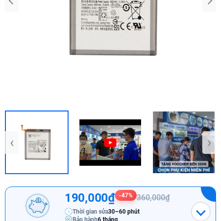
‹
›
190,000₫
-47%
360,000₫
Thời gian sửa
30–60 phút
Bảo hành
6 tháng