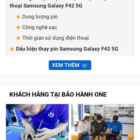
thoại Samsung Galaxy F42 5G
Dung lượng pin
Công nghệ sạc
Thời gian sử dụng điện thoại
Dấu hiệu thay pin Samsung Galaxy F42 5G
Cách phân biệt pin điện thoại Samsung F42 5G
XEM THÊM
chính hãng với các loại pin khác
Lí do tại sao nên thay pin Samsung Galaxy F42
5G tại Bảo Hành One
KHÁCH HÀNG TẠI BẢO HÀNH ONE
Pin chính hãng
Đội ngũ kỹ thuật chuyên nghiệp
Chính sách bảo hành lâu dài
Thực gian thực hiện nhanh chóng
Giá cả hợp lí