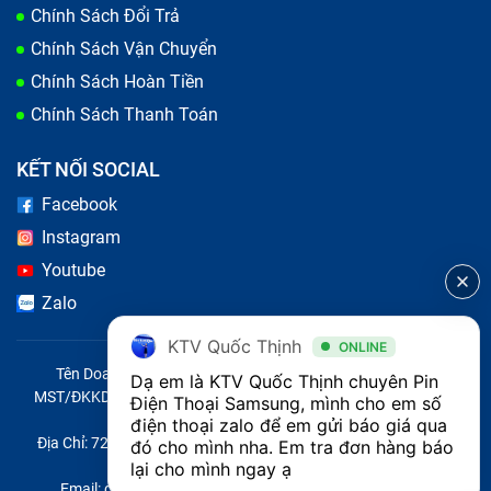
Chính Sách Đổi Trả
Chính Sách Vận Chuyển
Chính Sách Hoàn Tiền
Chính Sách Thanh Toán
KẾT NỐI SOCIAL
Facebook
Instagram
Youtube
Điện thoại tắt nguồn đột ngột là dấu hiệu cần thay pin
Zalo
Cách phân biệt pin điện thoại Samsung
KTV Quốc Thịnh
ONLINE
F42 5G chính hãng với các loại pin
Tên Doanh Nghiệp: CÔNG TY TNHH CITY ONE VIỆT NAM
Dạ em là KTV Quốc Thịnh chuyên Pin 
khác
MST/ĐKKD/QĐTL: 0316569346 do sở KHĐT TP.HCM cấp ngày
Điện Thoại Samsung, mình cho em số 
14/04/2023
điện thoại zalo để em gửi báo giá qua 
Địa Chỉ: 721 Trường Chinh, Phường Tây Thạnh, Quận Tân Phú,
đó cho mình nha. Em tra đơn hàng báo 
Việc phân biệt pin điện thoại Samsung Galaxy F42 5G
Thành phố Hồ Chí Minh, Việt Nam
lại cho mình ngay ạ
chính hãng và các loại pin khác là quan trọng để đảm
Email: quoc@baohanhone.com | Điện Thoại: 18001236