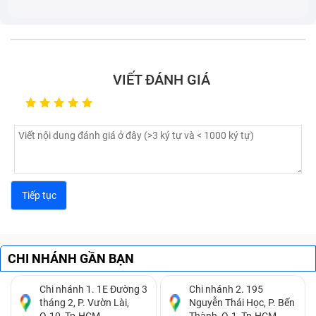
Công nghệ sạc nhanh như Fast Charging hoặc Super
Fast Charging, giúp giảm thời gian sạc.
Thời gian sử dụng điện thoại
VIẾT ĐÁNH GIÁ
Được đo bằng giờ sử dụng liên tục hoặc thời gian chờ,
thường phụ thuộc vào nhu cầu và công suất sử dụng
của người dùng.
CHI NHÁNH GẦN BẠN
Chi nhánh 1. 1E Đường 3
Chi nhánh 2. 195
tháng 2, P. Vườn Lài,
Nguyễn Thái Học, P. Bến
Q.10, Tp.HCM.
Thành, Q.1, Tp.HCM.