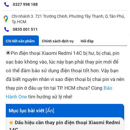
0327 998 188
Chi nhánh 3. 721 Trường Chinh, Phường Tây Thạnh, Q.Tân Phú,
Tp.HCM.
0835 001 511
Chi tiết sản phẩm
Chính sách dịch vụ
Hỏi đáp
🌟
Pin điện thoại Xiaomi Redmi 14C bị hư, bị chai, pin
sạc báo không vào, lúc này bạn phải thay pin mới để
có thể đảm bảo sử dụng điện thoại tốt hơn. Vậy bạn
đã biết nguyên nhân vì sao điện thoại bị chai pin và nên
thay pin ở đâu uy tín tại TP. HCM chưa? Cùng
Bảo
Hành One
tìm hướng xử lý nhé!
Mục lục bài viết
[
Ẩn
]
Dấu hiệu cần thay pin điện thoại Xiaomi Redmi
14C