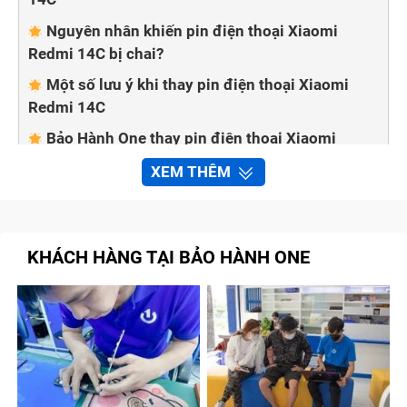
Nguyên nhân khiến pin điện thoại Xiaomi
Redmi 14C bị chai?
Một số lưu ý khi thay pin điện thoại Xiaomi
Redmi 14C
Bảo Hành One thay pin điện thoại Xiaomi
Redmi 14C nhanh chóng, chất lượng
XEM THÊM
Quy trình sửa chữa, thay PIN Xiaomi Redmi
14C tại Bảo Hành One
Cam kết với khách hàng khi đến thay pin điện
KHÁCH HÀNG TẠI BẢO HÀNH ONE
thoại Xiaomi Redmi 14C tại Bảo Hành One
Tạm kết
Dấu hiệu cần thay pin điện thoại
Xiaomi Redmi 14C