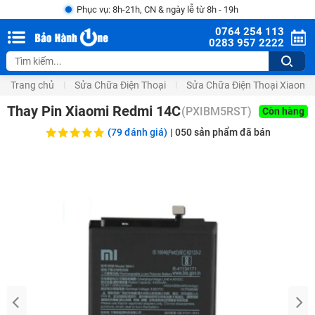
Phục vụ: 8h-21h, CN & ngày lễ từ 8h - 19h
0764 254 113
0283 957 2222
Trang chủ
Sửa Chữa Điện Thoại
Sửa Chữa Điện Thoại Xiaomi
Thay Pin Xiaomi Redmi 14C
(
PXIBM5RST
)
Còn hàng
(79 đánh giá)
|
050
sản phẩm đã bán