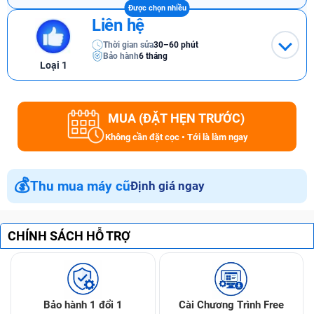
Liên hệ
Thời gian sửa
30–60 phút
Bảo hành
6 tháng
Loại 1
MUA (ĐẶT HẸN TRƯỚC)
Không cần đặt cọc • Tới là làm ngay
💰
Thu mua máy cũ
Định giá ngay
CHÍNH SÁCH HỖ TRỢ
Bảo hành 1 đổi 1
Cài Chương Trình Free