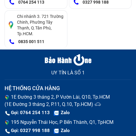
0764 254 113
0327 998 188
khắc phục hiệu quả nhé:
Điện thoại Xiaomi Redmi 14C đã sử dụng thời gian
Chi nhánh 3. 721 Trường
quá lâu
Chinh, Phường Tây
Thạnh, Q.Tân Phú,
Vừa cắm sạc vừa sử dụng điện thoại chơi game,
Tp.HCM.
nghe nhạc, xem phim,…
0835 001 511
Thường cắm sạc điện thoại để qua đêm khiến pin bị
phồng.
UY TÍN LÀ SỐ 1
HỆ THỐNG CỬA HÀNG
1E Đường 3 tháng 2, P Vườn Lài, Q10, Tp.HCM
(1E Đường 3 tháng 2, P.11, Q.10, Tp.HCM)
Gọi: 0764 254 113
Zalo
195 Nguyễn Thái Học, P Bến Thành, Q1, TpHCM
Sử dụng cục sạc kém chất lượng, hàng không đảm
Gọi: 0327 998 188
Zalo
bảo