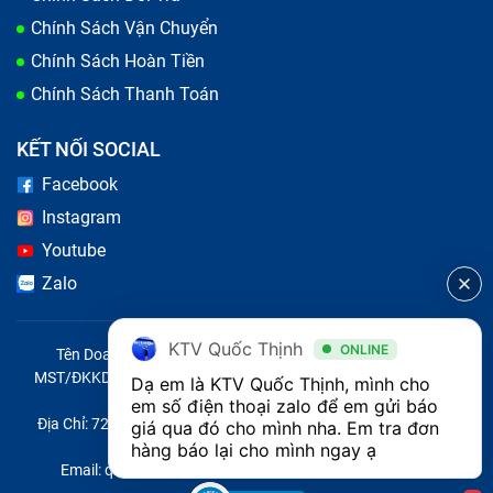
đi thay pin bạn cần hỏi rõ loại pin mà cơ sở sửa
Chính Sách Vận Chuyển
chữa sử dụng để thay thế cho bạn để tránh trường
Chính Sách Hoàn Tiền
hợp trả tiền thay pin chính hãng lại bị thay pin linh
Chính Sách Thanh Toán
kiện.
KẾT NỐI SOCIAL
Facebook
Instagram
Youtube
Zalo
KTV Quốc Thịnh
ONLINE
Tên Doanh Nghiệp: CÔNG TY TNHH CITY ONE VIỆT NAM
MST/ĐKKD/QĐTL: 0316569346 do sở KHĐT TP.HCM cấp ngày
Dạ em là KTV Quốc Thịnh, mình cho 
Sau khi thay pin điện thoại, bạn có thể kiểm tra chất
14/04/2023
em số điện thoại zalo để em gửi báo 
Địa Chỉ: 721 Trường Chinh, Phường Tây Thạnh, Quận Tân Phú,
giá qua đó cho mình nha. Em tra đơn 
lượng bằng cách:
Thành phố Hồ Chí Minh, Việt Nam
hàng báo lại cho mình ngay ạ 
Email: quoc@baohanhone.com | Điện Thoại: 18001236
Quan sát kỹ các khớp nối có hở không, mặt lưng có