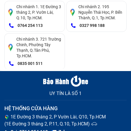
giúp bạn bảo quản điện thoại tốt hơn rất nhiều. Dưới
Chi nhánh 1. 1E Đường 3
Chi nhánh 2. 195
tháng 2, P. Vườn Lài,
Nguyễn Thái Học, P. Bến
đây là các nguyên nhân phổ biến làm hỏng sườn sườn
Q.10, Tp.HCM.
Thành, Q.1, Tp.HCM.
máy.
0764 254 113
0327 998 188
Sự cố làm rơi rớt máy:
Máy rơi từ độ cao lớn xuống
Chi nhánh 3. 721 Trường
các bề mặt thô ráp.
Chinh, Phường Tây
Va quệt với vật sắc nhọn:
Để máy chung với các
Thạnh, Q.Tân Phú,
vật kim loại trong túi quần.
Tp.HCM.
Không sử dụng ốp bảo vệ:
Sườn máy bị mài mòn
0835 001 511
trực tiếp khi đặt lên bàn.
Nhiệt độ môi trường quá cao:
Làm bong tróc sơn
sườn và biến dạng nhẹ vỏ nhựa.
Tác động lực ép liên tục:
Thói quen đút điện thoại
UY TÍN LÀ SỐ 1
vào túi sau rồi ngồi đè lên.
HỆ THỐNG CỬA HÀNG
1E Đường 3 tháng 2, P Vườn Lài, Q10, Tp.HCM
(1E Đường 3 tháng 2, P.11, Q.10, Tp.HCM)