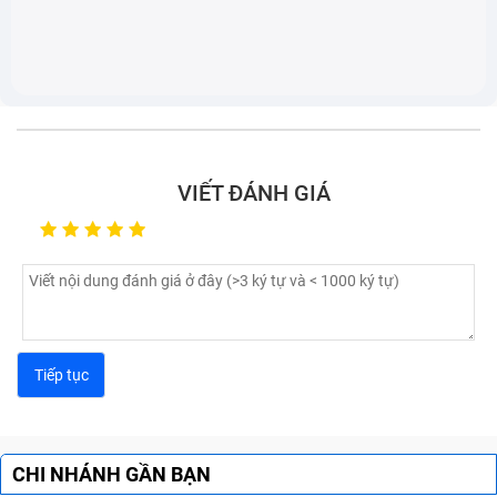
VIẾT ĐÁNH GIÁ
Nguyên nhân khiến vỏ iPhone 12 Mini
bị hỏng
Sườn máy bị hư hỏng thường xuất phát từ nhiều thói
CHI NHÁNH GẦN BẠN
quen xấu hằng ngày. Nhận diện chính xác nguyên nhân