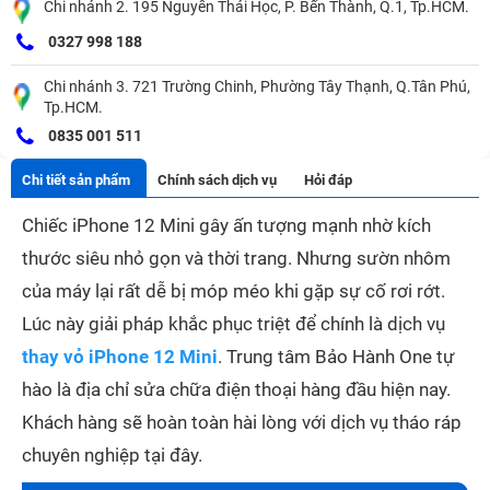
Chi nhánh 2. 195 Nguyễn Thái Học, P. Bến Thành, Q.1, Tp.HCM.
0327 998 188
Chi nhánh 3. 721 Trường Chinh, Phường Tây Thạnh, Q.Tân Phú,
Tp.HCM.
0835 001 511
Chi tiết sản phẩm
Chính sách dịch vụ
Hỏi đáp
Chiếc iPhone 12 Mini gây ấn tượng mạnh nhờ kích
thước siêu nhỏ gọn và thời trang. Nhưng sườn nhôm
của máy lại rất dễ bị móp méo khi gặp sự cố rơi rớt.
Lúc này giải pháp khắc phục triệt để chính là dịch vụ
thay vỏ iPhone 12 Mini
. Trung tâm Bảo Hành One tự
hào là địa chỉ sửa chữa điện thoại hàng đầu hiện nay.
Khách hàng sẽ hoàn toàn hài lòng với dịch vụ tháo ráp
chuyên nghiệp tại đây.