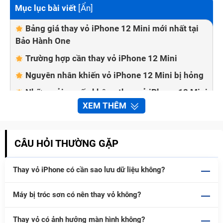
Mục lục bài viết
[
Ẩn
]
Bảng giá thay vỏ iPhone 12 Mini mới nhất tại
Bảo Hành One
Trường hợp cần thay vỏ iPhone 12 Mini
Nguyên nhân khiến vỏ iPhone 12 Mini bị hỏng
Những rủi ro nếu không thay vỏ iPhone 12 Mini
kịp thời
XEM THÊM
Địa chỉ thay vỏ iPhone 12 Mini uy tín tại
TPHCM
CÂU HỎI THƯỜNG GẶP
Ưu điểm của dịch vụ thay vỏ iPhone 12 Mini tại
Bảo Hành One
Thay vỏ iPhone có cần sao lưu dữ liệu không?
Quy trình thay vỏ iPhone 12 Mini tại Bảo Hành
One
Máy bị tróc sơn có nên thay vỏ không?
Thay vỏ có ảnh hưởng màn hình không?