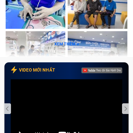
xác và nhanh chóng.
XEM THÊM
VIDEO MỚI NHẤT
Trường hợp cần thay vỏ iPhone 12 Mini
Khung sườn là bộ phận quan trọng giúp bảo vệ bo