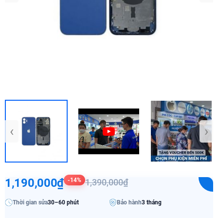
‹
›
1,190,000₫
-14%
1,390,000₫
Thời gian sửa
30–60 phút
Bảo hành
3 tháng