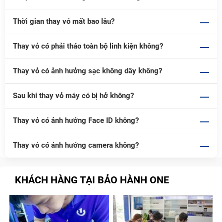
Bảng giá thay vỏ iPhone 12 Mini mới
nhất tại Bảo Hành One
Thời gian thay vỏ mất bao lâu?
Bảo Hành One luôn mang đến mức giá
sửa chữa
Thay vỏ có phải tháo toàn bộ linh kiện không?
iPhone
cực kỳ ưu đãi cho khách hàng. Chi phí được
công khai chi tiết giúp khách hàng an tâm khi sử dụng
Thay vỏ có ảnh hưởng sạc không dây không?
dịch vụ. Hãy cùng tham khảo bảng giá thay vỏ iPhone
Sau khi thay vỏ máy có bị hở không?
12 Mini mới nhất dưới đây.
Thay vỏ có ảnh hưởng Face ID không?
Dịch vụ
Giá
690.000đ
Vỏ iPhone 12 Mini (Zin new)
Thay vỏ có ảnh hưởng camera không?
490.000đ
Vỏ iPhone 12 Mini (Linh kiện)
KHÁCH HÀNG TẠI BẢO HÀNH ONE
Lưu ý:
Giá có thể dao động tuỳ theo giá thị trường, vui
lòng liên hệ hotline 1800 1236 để nhận báo giá chính