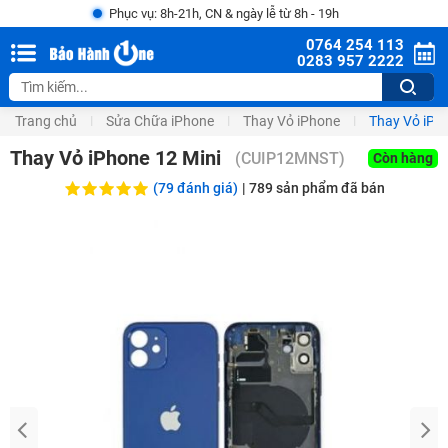
Phục vụ: 8h-21h, CN & ngày lễ từ 8h - 19h
0764 254 113
0283 957 2222
Trang chủ
Sửa Chữa iPhone
Thay Vỏ iPhone
Thay Vỏ iPh
Thay Vỏ iPhone 12 Mini
(
CUIP12MNST
)
Còn hàng
(79 đánh giá)
|
789
sản phẩm đã bán