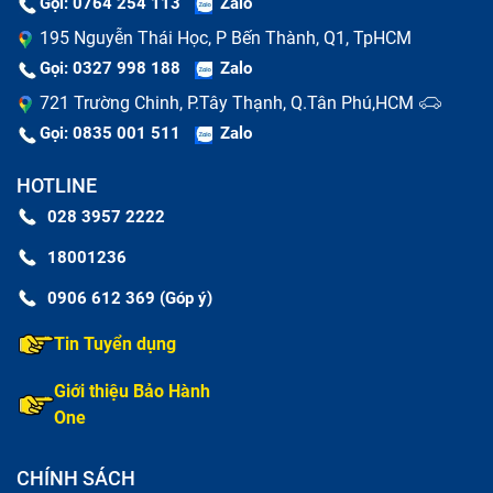
Gọi: 0764 254 113
Zalo
195 Nguyễn Thái Học, P Bến Thành, Q1, TpHCM
Gọi: 0327 998 188
Zalo
721 Trường Chinh, P.Tây Thạnh, Q.Tân Phú,HCM
Gọi: 0835 001 511
Zalo
HOTLINE
028 3957 2222
18001236
Những rủi ro nếu không thay vỏ iPhone
0906 612 369 (Góp ý)
12 Mini kịp thời
Tin Tuyển dụng
Cố tình sử dụng điện thoại bị nứt hỏng sườn vỏ mang
Giới thiệu Bảo Hành
lại nhiều mối nguy hại. Các linh kiện bên trong có nguy
One
cơ bị phá hủy bất kỳ lúc nào. Bạn nên chủ động thay vỏ
iPhone 12 Mini mới để đảm bảo an toàn tuyệt đối.
CHÍNH SÁCH