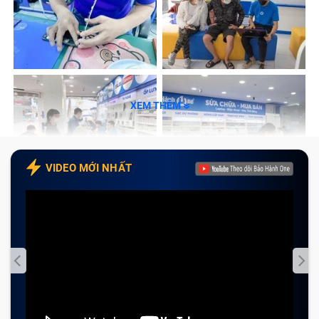
nứt vỡ sắc nhọn, mang lại cảm giác thoải mái.
Tăng giá trị kinh tế của máy:
Giữ cho thiết bị luôn
có giá trị cao khi có nhu cầu nhượng lại.
XEM THÊM
VIDEO MỚI NHẤT
Những dấu hiệu cho thấy đã đến lúc