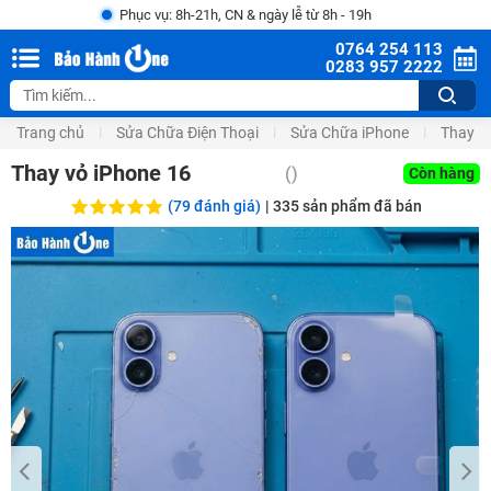
Phục vụ: 8h-21h, CN & ngày lễ từ 8h - 19h
0764 254 113
0283 957 2222
Trang chủ
Sửa Chữa Điện Thoại
Sửa Chữa iPhone
Thay V
Thay vỏ iPhone 16
(
)
Còn hàng
(79 đánh giá)
|
335
sản phẩm đã bán