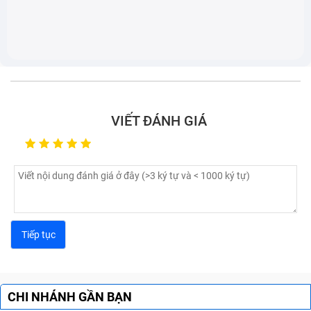
màu, loang lổ do hóa chất ăn mòn.
Sườn vỏ bị hở màn hình:
Phần sườn vỏ không còn
ôm khít chặt vào màn hình điện thoại.
VIẾT ĐÁNH GIÁ
Thay vỏ iPhone 16 có ảnh hưởng đến
CHI NHÁNH GẦN BẠN
máy không?