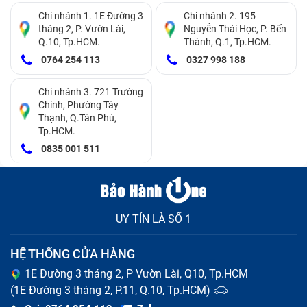
Chi nhánh 1. 1E Đường 3
Chi nhánh 2. 195
tháng 2, P. Vườn Lài,
Nguyễn Thái Học, P. Bến
Đây là thắc mắc phổ biến của nhiều khách hàng khi có
Q.10, Tp.HCM.
Thành, Q.1, Tp.HCM.
nhu cầu tân trang điện thoại. Thực tế, quy trình
thay vỏ
0764 254 113
0327 998 188
iPhone
tại Bảo Hành One được thực hiện đúng kỹ
Chi nhánh 3. 721 Trường
thuật, không gây ảnh hưởng đến linh kiện bên trong.
Chinh, Phường Tây
Cùng tìm hiểu chi tiết mức độ tác động ngay sau đây.
Thạnh, Q.Tân Phú,
Tp.HCM.
Chất lượng linh kiện sau khi sửa chữa
0835 001 511
Trung tâm chỉ sử dụng các loại sườn vỏ chất lượng
cao để thay thế cho máy khách. Linh kiện mới có độ
cứng cáp và khả năng tản nhiệt tương đương với vỏ
UY TÍN LÀ SỐ 1
zin nguyên bản. Do đó, người dùng hoàn toàn có thể
HỆ THỐNG CỬA HÀNG
yên tâm về độ bền bỉ sau khi thay vỏ iPhone 16. Mọi
1E Đường 3 tháng 2, P Vườn Lài, Q10, Tp.HCM
chức năng phần cứng đều hoạt động vô cùng trơn tru
(1E Đường 3 tháng 2, P.11, Q.10, Tp.HCM)
và ổn định.