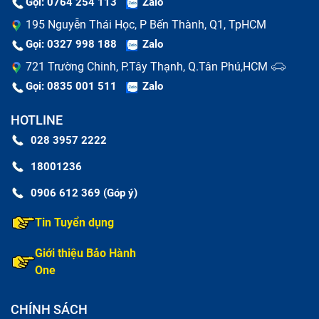
Gọi: 0764 254 113
Zalo
195 Nguyễn Thái Học, P Bến Thành, Q1, TpHCM
Gọi: 0327 998 188
Zalo
721 Trường Chinh, P.Tây Thạnh, Q.Tân Phú,HCM
Gọi: 0835 001 511
Zalo
HOTLINE
028 3957 2222
18001236
0906 612 369 (Góp ý)
Tin Tuyển dụng
Khả năng chống bụi, chống nước
Giới thiệu Bảo Hành
One
Quá trình tháo lắp sườn vỏ chắc chắn sẽ làm ảnh
hưởng đến lớp keo kháng nước ban đầu của máy. Tuy
CHÍNH SÁCH