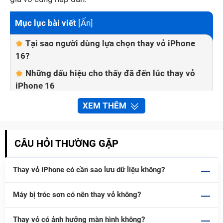
Mục lục bài viết
[
Ẩn
]
Tại sao người dùng lựa chọn thay vỏ iPhone
16?
Những dấu hiệu cho thấy đã đến lúc thay vỏ
iPhone 16
Thay vỏ iPhone 16 có ảnh hưởng đến máy
XEM THÊM
không?
Chất lượng linh kiện sau khi sửa chữa
CÂU HỎI THƯỜNG GẶP
Khả năng chống bụi, chống nước
Dữ liệu và tính năng thiết bị
Thay vỏ iPhone có cần sao lưu dữ liệu không?
Quy trình thay vỏ iPhone 16 đạt chuẩn tại Bảo
Máy bị tróc sơn có nên thay vỏ không?
Hành One
Ưu đãi khi thay vỏ iPhone 16 tại Bảo Hành One
Thay vỏ có ảnh hưởng màn hình không?