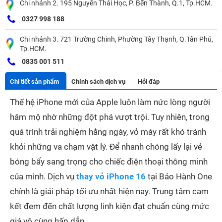
Chi nhánh 2. 195 Nguyễn Thái Học, P. Bến Thành, Q.1, Tp.HCM.
0327 998 188
Chi nhánh 3. 721 Trường Chinh, Phường Tây Thạnh, Q.Tân Phú,
Tp.HCM.
0835 001 511
Chi tiết sản phẩm
Chính sách dịch vụ
Hỏi đáp
Thế hệ iPhone mới của Apple luôn làm nức lòng người
hâm mộ nhờ những đột phá vượt trội. Tuy nhiên, trong
quá trình trải nghiệm hằng ngày, vỏ máy rất khó tránh
khỏi những va chạm vật lý. Để nhanh chóng lấy lại vẻ
bóng bẩy sang trọng cho chiếc điện thoại thông minh
của mình. Dịch vụ
thay vỏ iPhone 16
tại Bảo Hành One
chính là giải pháp tối ưu nhất hiện nay. Trung tâm cam
kết đem đến chất lượng linh kiện đạt chuẩn cùng mức
giá vô cùng hấp dẫn.