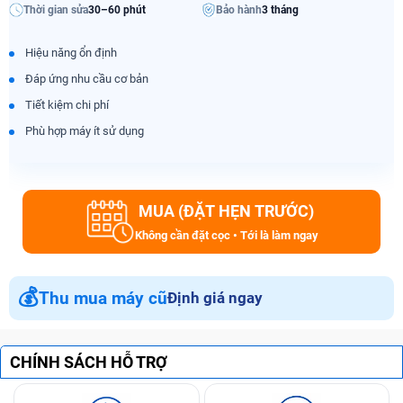
Thời gian sửa
30–60 phút
Bảo hành
3 tháng
Hiệu năng ổn định
Đáp ứng nhu cầu cơ bản
Tiết kiệm chi phí
Phù hợp máy ít sử dụng
MUA (ĐẶT HẸN TRƯỚC)
Không cần đặt cọc • Tới là làm ngay
💰
Thu mua máy cũ
Định giá ngay
CHÍNH SÁCH HỖ TRỢ