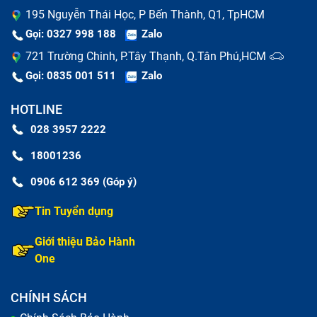
195 Nguyễn Thái Học, P Bến Thành, Q1, TpHCM
Gọi: 0327 998 188
Zalo
721 Trường Chinh, P.Tây Thạnh, Q.Tân Phú,HCM
Gọi: 0835 001 511
Zalo
Kỹ thuật viên kiểm tra sơ bộ trước khi sửa chữa laptop
HOTLINE
028 3957 2222
Laptop Lenovo (đã bao gồm công) chạy
chậm, lỗi nguồn
18001236
0906 612 369 (Góp ý)
Đầu tiên, nếu laptop không bật lên dù bạn đã ấn nút
nguồn hoặc màn hình không sáng, đó có thể là do vấn
Tin Tuyển dụng
đề với nguồn điện. Một dấu hiệu khác là màn hình tối
Giới thiệu Bảo Hành
đen mà không có tín hiệu, dù laptop đã được bật,
One
thường liên quan đến sự cố nguồn cấp điện hoặc bo
mạch chủ.
CHÍNH SÁCH