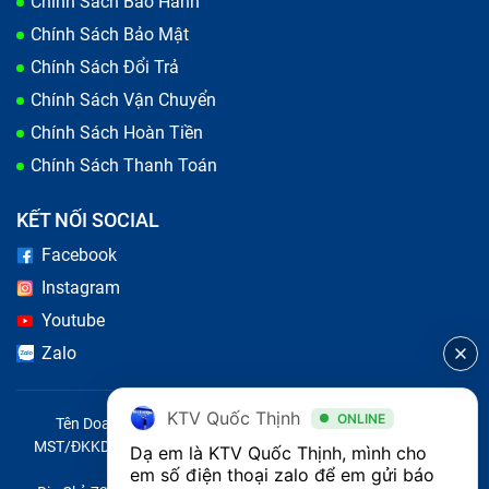
Chính Sách Bảo Hành
Thêm vào đó, nếu laptop không nhận sạc, sạc chậm
Chính Sách Bảo Mật
hoặc không thể sạc đầy pin, nguyên nhân có thể do
Chính Sách Đổi Trả
cổng sạc, dây sạc hoặc bộ chuyển đổi nguồn. Laptop
Chính Sách Vận Chuyển
cũng có thể tắt đột ngột dù pin còn đầy, hoặc không
Chính Sách Hoàn Tiền
nhận nguồn điện khi cắm sạc, báo hiệu sự cố ở bộ
Chính Sách Thanh Toán
nguồn hoặc phần cứng bên trong.
KẾT NỐI SOCIAL
Facebook
Instagram
Youtube
Zalo
KTV Quốc Thịnh
ONLINE
Tên Doanh Nghiệp: CÔNG TY TNHH CITY ONE VIỆT NAM
MST/ĐKKD/QĐTL: 0316569346 do sở KHĐT TP.HCM cấp ngày
Dạ em là KTV Quốc Thịnh, mình cho 
14/04/2023
em số điện thoại zalo để em gửi báo 
Cuối cùng, nếu đèn báo nguồn nhấp nháy liên tục hoặc