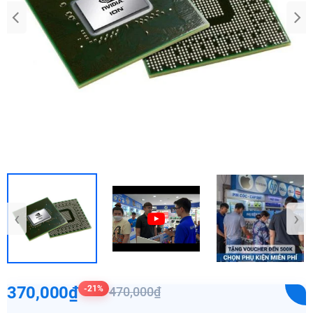
‹
›
370,000₫
-21%
470,000₫