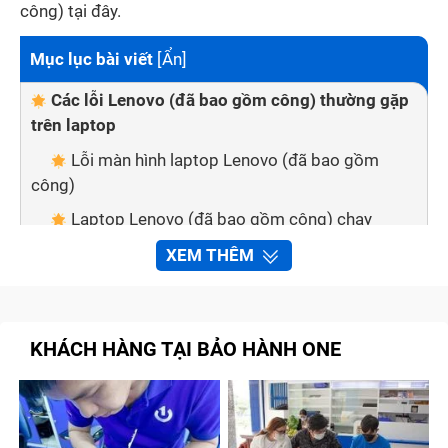
công) tại đây.
Mục lục bài viết
[
Ẩn
]
Các lỗi Lenovo (đã bao gồm công) thường gặp
trên laptop
Lỗi màn hình laptop Lenovo (đã bao gồm
công)
Laptop Lenovo (đã bao gồm công) chạy
chậm, lỗi nguồn
XEM THÊM
Lỗi mainboard
Lỗi quạt tản nhiệt
Laptop bị lỗi pin
KHÁCH HÀNG TẠI BẢO HÀNH ONE
Laptop lỗi tín hiệu, không có âm thanh
Dịch vụ sửa chữa laptop chất lượng cao,
chuyên nghiệp tại Bảo Hành One