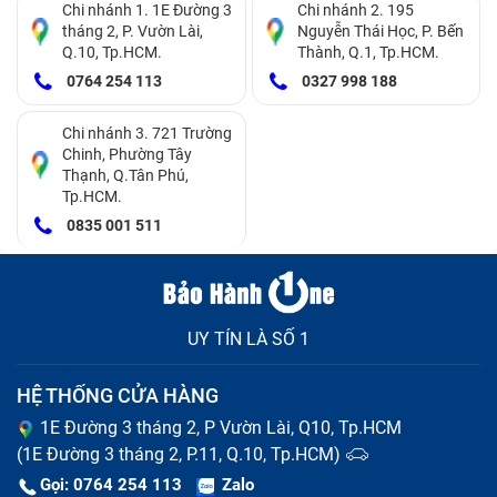
Chi nhánh 1. 1E Đường 3
Chi nhánh 2. 195
nối, blacklight, Cable LCD, cao áp. Ngoài ra, bạn cũng
tháng 2, P. Vườn Lài,
Nguyễn Thái Học, P. Bến
Q.10, Tp.HCM.
Thành, Q.1, Tp.HCM.
có thể gặp phải hiện tượng màn hình bị vỡ, móp méo,
0764 254 113
0327 998 188
màn hình bị mờ, xuất hiện điểm chết (dead pixel) hoặc
bị nứt do va đập.
Chi nhánh 3. 721 Trường
Chinh, Phường Tây
Các vấn đề khác bao gồm hiện tượng ghosting (hình
Thạnh, Q.Tân Phú,
Tp.HCM.
ảnh mờ) và màn hình không sáng đều. Nếu laptop của
0835 001 511
bạn gặp phải bất kỳ dấu hiệu nào trên, hãy kiểm tra và
sửa chữa ngay để tránh làm hỏng thêm các bộ phận
khác.
UY TÍN LÀ SỐ 1
HỆ THỐNG CỬA HÀNG
1E Đường 3 tháng 2, P Vườn Lài, Q10, Tp.HCM
(1E Đường 3 tháng 2, P.11, Q.10, Tp.HCM)
Gọi: 0764 254 113
Zalo