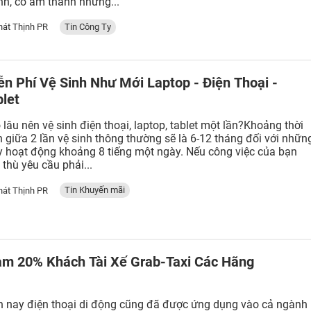
nh, có âm thanh nhưng...
Tin Công Ty
hát Thịnh PR
ễn Phí Vệ Sinh Như Mới Laptop - Điện Thoại -
blet
 lâu nên vệ sinh điện thoại, laptop, tablet một lần?Khoảng thời
n giữa 2 lần vệ sinh thông thường sẽ là 6-12 tháng đối với nhữn
 hoạt động khoảng 8 tiếng một ngày. Nếu công việc của bạn
 thù yêu cầu phải...
Tin Khuyến mãi
hát Thịnh PR
ảm 20% Khách Tài Xế Grab-Taxi Các Hãng
n nay điện thoại di động cũng đã được ứng dụng vào cả ngành