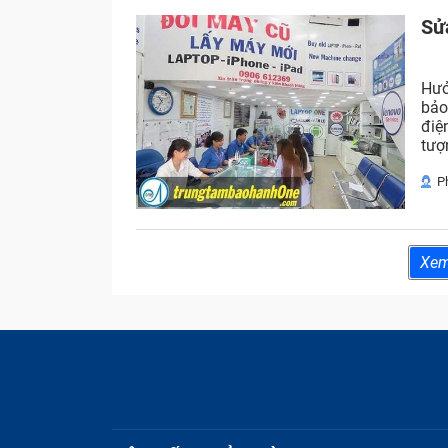
Sử
Hưở
bảo
điệ
tượ
P
Xe