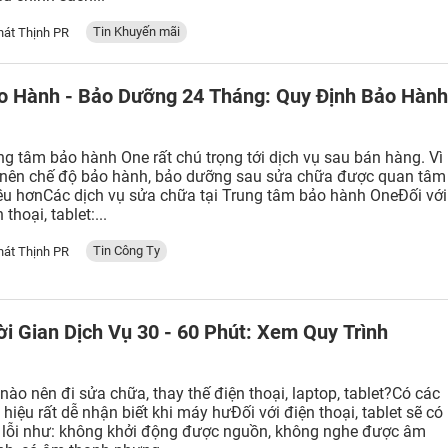
Tin Khuyến mãi
hát Thịnh PR
o Hành - Bảo Dưỡng 24 Tháng: Quy Định Bảo Hàn
ng tâm bảo hành One rất chú trọng tới dịch vụ sau bán hàng. Vì
 nên chế độ bảo hành, bảo dưỡng sau sửa chữa được quan tâm
ều hơnCác dịch vụ sửa chữa tại Trung tâm bảo hành OneĐối với
 thoại, tablet:...
Tin Công Ty
hát Thịnh PR
ời Gian Dịch Vụ 30 - 60 Phút: Xem Quy Trình
 nào nên đi sửa chữa, thay thế điện thoại, laptop, tablet?Có các
 hiệu rất dễ nhận biết khi máy hưĐối với điện thoại, tablet sẽ có
 lỗi như: không khởi động được nguồn, không nghe được âm