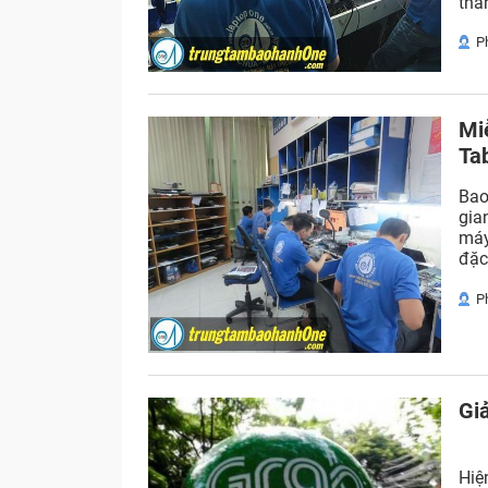
tha
P
Mi
Ta
Bao
gia
máy
đặc
P
Gi
Hiệ