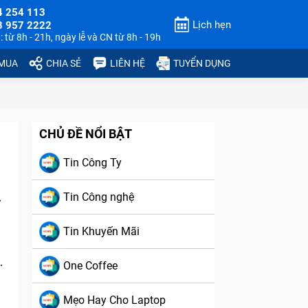
4 254 113
Lịch hẹn
3 957 2222
 từ 8h - 21h, ngày lễ và CN từ 8h - 19h
 MUA
CHIA SẺ
LIÊN HỆ
TUYỂN DỤNG
CHỦ ĐỀ NỔI BẬT
Tin Công Ty
Tin Công nghệ
Tin Khuyến Mãi
One Coffee
Mẹo Hay Cho Laptop