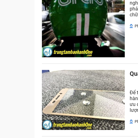
ngh
phả
chữa
P
Qu
Để 
hàn
ưu 
lượ
P