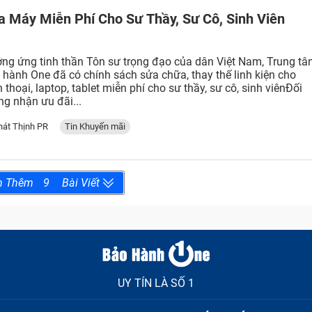
a Máy Miễn Phí Cho Sư Thầy, Sư Cô, Sinh Viên
ng ứng tinh thần Tôn sư trọng đạo của dân Việt Nam, Trung t
 hành One đã có chính sách sửa chữa, thay thế linh kiện cho
n thoại, laptop, tablet miễn phí cho sư thầy, sư cô, sinh viênĐối
ng nhận ưu đãi...
Tin Khuyến mãi
hát Thịnh PR
m Thêm
9
Bài Viết
UY TÍN LÀ SỐ 1