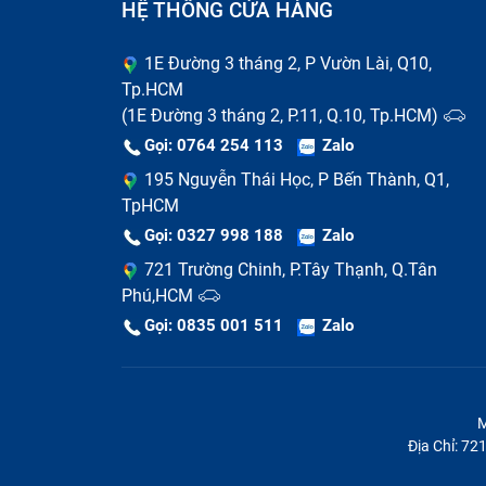
HỆ THỐNG CỬA HÀNG
1E Đường 3 tháng 2, P Vườn Lài, Q10,
Tp.HCM
(1E Đường 3 tháng 2, P.11, Q.10, Tp.HCM)
Gọi: 0764 254 113
Zalo
195 Nguyễn Thái Học, P Bến Thành, Q1,
TpHCM
Gọi: 0327 998 188
Zalo
721 Trường Chinh, P.Tây Thạnh, Q.Tân
Phú,HCM
Gọi: 0835 001 511
Zalo
M
Địa Chỉ: 7