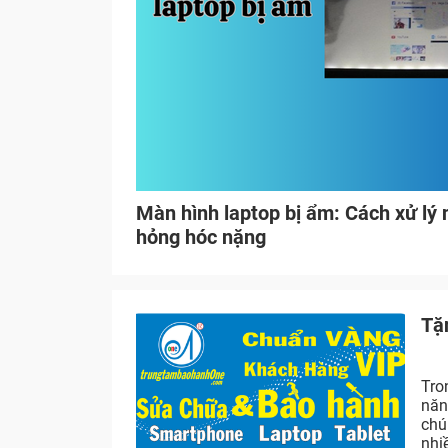
Màn hình laptop bị ẩm: Cách xử lý
hỏng hóc nặng
Tặ
Tro
năn
chú
nhi