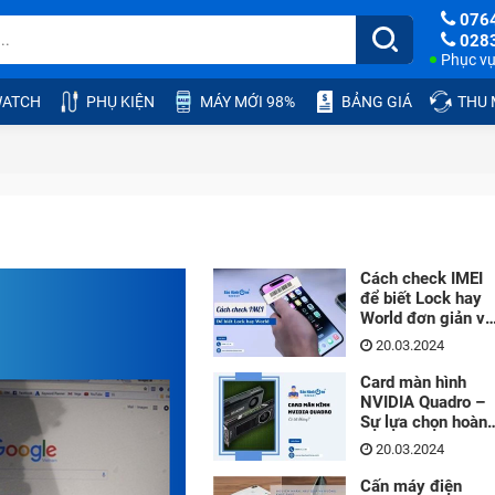
076
028
Phục vụ:
ATCH
PHỤ KIỆN
MÁY MỚI 98%
BẢNG GIÁ
THU
Cách check IMEI
để biết Lock hay
World đơn giản và
hiệu quả nhất
20.03.2024
Card màn hình
NVIDIA Quadro –
Sự lựa chọn hoàn
hảo cho đồ họa
20.03.2024
Cấn máy điện