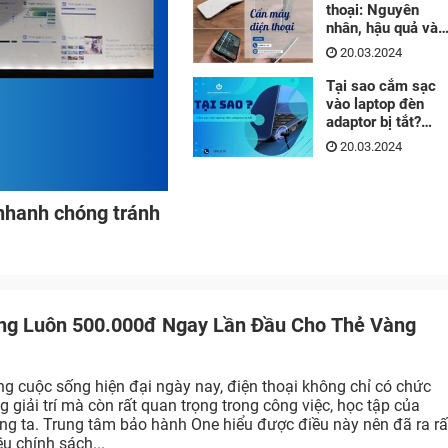
thoại: Nguyên
nhân, hậu quả và
cách khắc phục
20.03.2024
Tại sao cắm sạc
vào laptop đèn
adaptor bị tắt?
Cách khắc phục
20.03.2024
 nhanh chóng tránh
ng Luôn 500.000đ Ngay Lần Đầu Cho Thẻ Vàng
ng cuộc sống hiện đại ngày nay, điện thoại không chỉ có chức
g giải trí mà còn rất quan trọng trong công việc, học tập của
ng ta. Trung tâm bảo hành One hiểu được điều này nên đã ra rấ
ều chính sách...