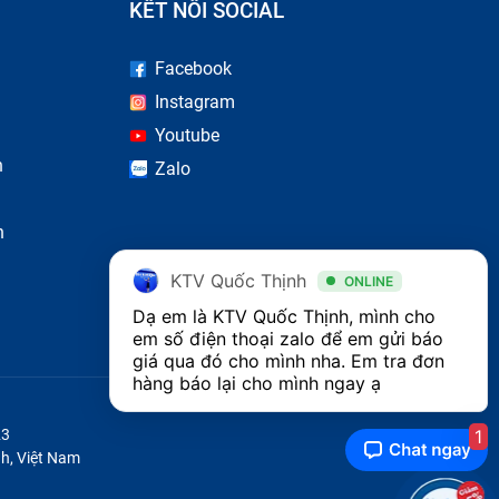
KẾT NỐI SOCIAL
Facebook
Instagram
Youtube
n
Zalo
n
KTV Quốc Thịnh
ONLINE
Dạ em là KTV Quốc Thịnh, mình cho 
em số điện thoại zalo để em gửi báo 
giá qua đó cho mình nha. Em tra đơn 
hàng báo lại cho mình ngay ạ 
1
23
h, Việt Nam