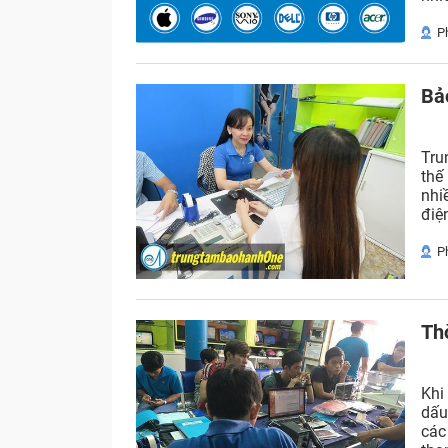
P
Bả
Tru
thế
nhi
điện
P
Th
Khi
dấu
các