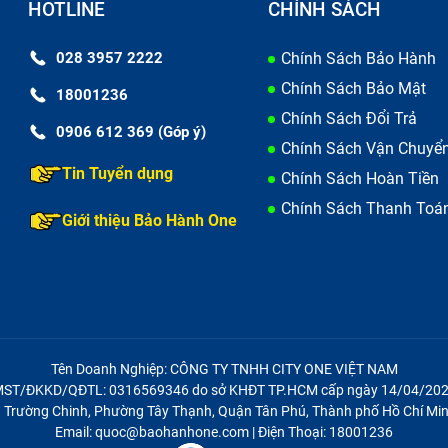
HOTLINE
CHÍNH SÁCH
028 3957 2222
Chính Sách Bảo Hành
Chính Sách Bảo Mật
18001236
Chính Sách Đổi Trả
0906 612 369 (Góp ý)
Chính Sách Vận Chuyể
Tin Tuyển dụng
Chính Sách Hoàn Tiền
Chính Sách Thanh Toá
Giới thiệu Bảo Hành One
Tên Doanh Nghiệp: CÔNG TY TNHH CITY ONE VIỆT NAM
ST/ĐKKD/QĐTL: 0316569346 do sở KHĐT TP.HCM cấp ngày 14/04/20
21 Trường Chinh, Phường Tây Thạnh, Quận Tân Phú, Thành phố Hồ Chí Min
Email: quoc@baohanhone.com | Điện Thoại: 18001236