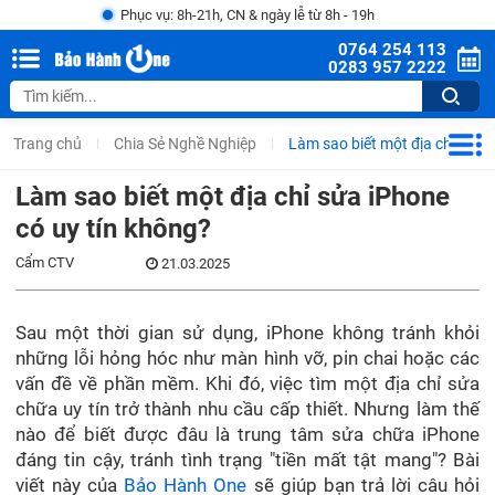
Phục vụ: 8h-21h, CN & ngày lễ từ 8h - 19h
0764 254 113
0283 957 2222
Trang chủ
Chia Sẻ Nghề Nghiệp
Làm sao biết một địa chỉ sửa 
Làm sao biết một địa chỉ sửa iPhone
có uy tín không?
Cẩm CTV
21.03.2025
Sau một thời gian sử dụng, iPhone không tránh khỏi
những lỗi hỏng hóc như màn hình vỡ, pin chai hoặc các
vấn đề về phần mềm. Khi đó, việc tìm một địa chỉ sửa
chữa uy tín trở thành nhu cầu cấp thiết. Nhưng làm thế
nào để biết được đâu là trung tâm sửa chữa iPhone
đáng tin cậy, tránh tình trạng "tiền mất tật mang"? Bài
viết này của
Bảo Hành One
sẽ giúp bạn trả lời câu hỏi