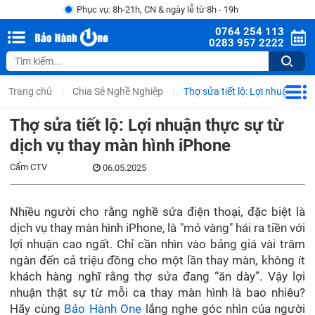
Phục vụ: 8h-21h, CN & ngày lễ từ 8h - 19h
0764 254 113
0283 957 2222
Trang chủ
Chia Sẻ Nghề Nghiệp
Thợ sửa tiết lộ: Lợi nhuận thự
Thợ sửa tiết lộ: Lợi nhuận thực sự từ
dịch vụ thay màn hình iPhone
Cẩm CTV
06.05.2025
Nhiều người cho rằng nghề sửa điện thoại, đặc biệt là
dịch vụ thay màn hình iPhone, là "mỏ vàng" hái ra tiền với
lợi nhuận cao ngất. Chỉ cần nhìn vào bảng giá vài trăm
ngàn đến cả triệu đồng cho một lần thay màn, không ít
khách hàng nghĩ rằng thợ sửa đang “ăn dày”. Vậy lợi
nhuận thật sự từ mỗi ca thay màn hình là bao nhiêu?
Hãy cùng
Bảo Hành One
lắng nghe góc nhìn của người