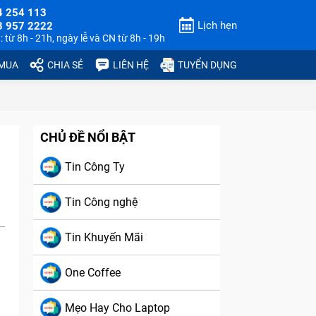
4 254 113
Lịch hẹn
3 957 2222
 từ 8h - 21h, ngày lễ và CN từ 8h - 19h
 MUA
CHIA SẺ
LIÊN HỆ
TUYỂN DỤNG
CHỦ ĐỀ NỔI BẬT
Tin Công Ty
Tin Công nghệ
Tin Khuyến Mãi
One Coffee
Mẹo Hay Cho Laptop