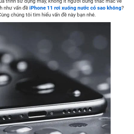
 quá trình sử dụng máy, không ít người dùng thắc mắc về
nh như vấn đề
iPhone 11 rơi xuống nước có sao không
?
ng chúng tôi tìm hiểu vấn đề này bạn nhé.