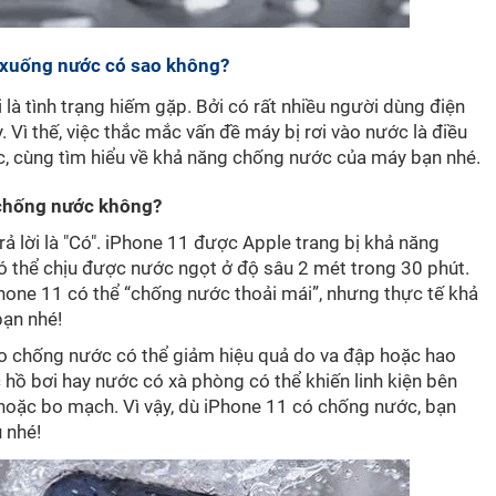
i xuống nước có sao không?
là tình trạng hiếm gặp. Bởi có rất nhiều người dùng điện
. Vì thế, việc thắc mắc vấn đề máy bị rơi vào nước là điều
ắc, cùng tìm hiểu về khả năng chống nước của máy bạn nhé.
 chống nước không?
 lời là "Có". iPhone 11 được Apple trang bị khả năng
ó thể chịu được nước ngọt ở độ sâu 2 mét trong 30 phút.
Phone 11 có thể “chống nước thoải mái”, nhưng thực tế khả
bạn nhé!
eo chống nước có thể giảm hiệu quả do va đập hoặc hao
 hồ bơi hay nước có xà phòng có thể khiến linh kiện bên
 hoặc bo mạch. Vì vậy, dù iPhone 11 có chống nước, bạn
 nhé!