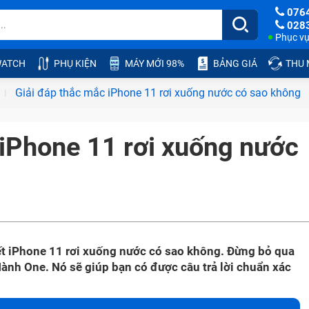
076
028
Phục vụ:
ATCH
PHỤ KIỆN
MÁY MỚI 98%
BẢNG GIÁ
THU
Giải đáp thắc mắc iPhone 11 rơi xuống nước có sao không
 iPhone 11 rơi xuống nước
t iPhone 11 rơi xuống nước có sao không. Đừng bỏ qua
ành One. Nó sẽ giúp bạn có được câu trả lời chuẩn xác