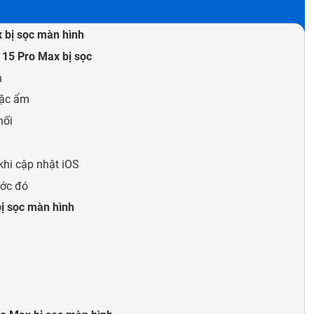
 bị sọc màn hình
15 Pro Max bị sọc
h
oặc ẩm
nối
hi cập nhật iOS
ước đó
ị sọc màn hình
n