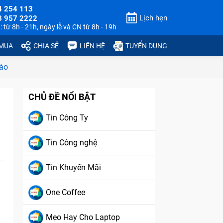
4 254 113
Lịch hẹn
3 957 2222
 từ 8h - 21h, ngày lễ và CN từ 8h - 19h
 MUA
CHIA SẺ
LIÊN HỆ
TUYỂN DỤNG
nào
CHỦ ĐỀ NỔI BẬT
Tin Công Ty
Tin Công nghệ
Tin Khuyến Mãi
One Coffee
Mẹo Hay Cho Laptop