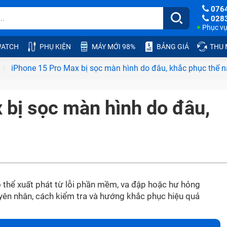
076
028
Phục vụ:
ATCH
PHỤ KIỆN
MÁY MỚI 98%
BẢNG GIÁ
THU
iPhone 15 Pro Max bị sọc màn hình do đâu, khắc phục thế 
 bị sọc màn hình do đâu,
 thể xuất phát từ lỗi phần mềm, va đập hoặc hư hỏng
yên nhân, cách kiểm tra và hướng khắc phục hiệu quả