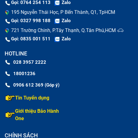
Gọi: 0764 254 113
Zalo
195 Nguyễn Thái Học, P Bến Thành, Q1, TpHCM
Gọi: 0327 998 188
Zalo
721 Trường Chinh, P.Tây Thạnh, Q.Tân Phú,HCM
Gọi: 0835 001 511
Zalo
HOTLINE
028 3957 2222
18001236
0906 612 369 (Góp ý)
Tin Tuyển dụng
Giới thiệu Bảo Hành
One
CHÍNH SÁCH