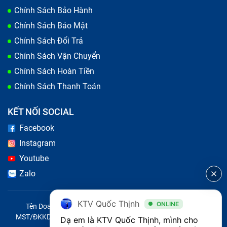
Chính Sách Bảo Hành
Chính Sách Bảo Mật
Chính Sách Đổi Trả
Chính Sách Vận Chuyển
Chính Sách Hoàn Tiền
Chính Sách Thanh Toán
KẾT NỐI SOCIAL
Facebook
Instagram
Youtube
Zalo
KTV Quốc Thịnh
ONLINE
Tên Doanh Nghiệp: CÔNG TY TNHH CITY ONE VIỆT NAM
MST/ĐKKD/QĐTL: 0316569346 do sở KHĐT TP.HCM cấp ngày
Dạ em là KTV Quốc Thịnh, mình cho 