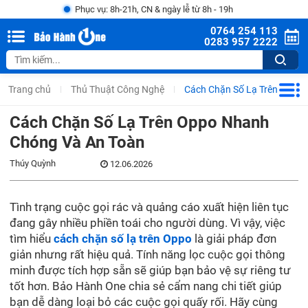
Phục vụ: 8h-21h, CN & ngày lễ từ 8h - 19h
0764 254 113
0283 957 2222
Trang chủ
Thủ Thuật Công Nghệ
Cách Chặn Số Lạ Trên Oppo
Cách Chặn Số Lạ Trên Oppo Nhanh
Chóng Và An Toàn
Thúy Quỳnh
12.06.2026
Tình trạng cuộc gọi rác và quảng cáo xuất hiện liên tục
đang gây nhiều phiền toái cho người dùng. Vì vậy, việc
tìm hiểu
cách chặn số lạ trên Oppo
là giải pháp đơn
giản nhưng rất hiệu quả. Tính năng lọc cuộc gọi thông
minh được tích hợp sẵn sẽ giúp bạn bảo vệ sự riêng tư
tốt hơn. Bảo Hành One chia sẻ cẩm nang chi tiết giúp
bạn dễ dàng loại bỏ các cuộc gọi quấy rối. Hãy cùng