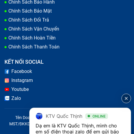
Chính Sách Bảo Hành
Chính Sách Bảo Mật
Chính Sách Đổi Trả
Chính Sách Vận Chuyển
Chính Sách Hoàn Tiền
Chính Sách Thanh Toán
KẾT NỐI SOCIAL
Facebook
Instagram
Youtube
Zalo
KTV Quốc Thịnh
ONLINE
Tên Doanh Nghiệp: CÔNG TY TNHH CITY ONE VIỆT NAM
MST/ĐKKD/QĐTL: 0316569346 do sở KHĐT TP.HCM cấp ngày
Dạ em là KTV Quốc Thịnh, mình cho 
14/04/2023
em số điện thoại zalo để em gửi báo 