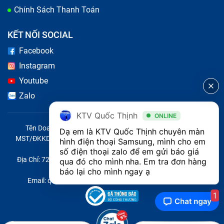
Chính Sách Thanh Toán
KẾT NỐI SOCIAL
Facebook
Instagram
Youtube
Zalo
KTV Quốc Thịnh
ONLINE
Tên Doanh Nghiệp: CÔNG TY TNHH CITY ONE VIỆT NAM
Dạ em là KTV Quốc Thịnh chuyên màn 
MST/ĐKKD/QĐTL: 0316569346 do sở KHĐT TP.HCM cấp ngày
hình điện thoại Samsung, mình cho em 
14/04/2023
số điện thoại zalo để em gửi báo giá 
Địa Chỉ: 721 Trường Chinh, Phường Tây Thạnh, Quận Tân Phú,
qua đó cho mình nha. Em tra đơn hàng 
Thành phố Hồ Chí Minh, Việt Nam
báo lại cho mình ngay ạ
Email: quoc@baohanhone.com | Điện Thoại: 18001236
1