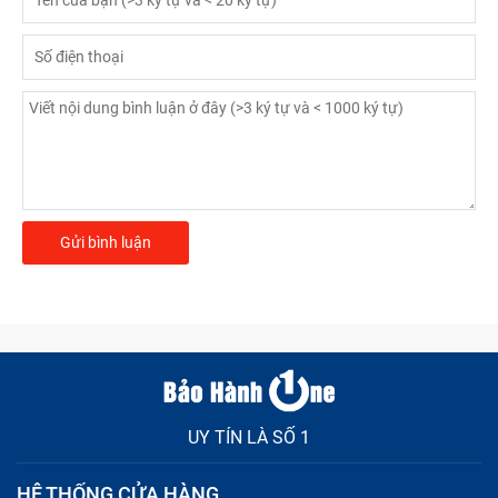
UY TÍN LÀ SỐ 1
HỆ THỐNG CỬA HÀNG