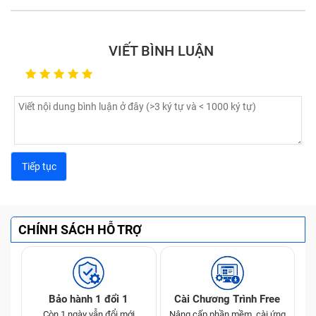
sản phẩm Macbook cũ chính hãng, không những đảm
bảo quá trình thu mua máy cũ được diễn ra theo các
tiêu chí nghiêm ngặt mà Bảo Hành One còn cam kết
VIẾT BÌNH LUẬN
chất lượng sản phẩm sau khi bàn giao đến tay khách
hàng.
Không bán hàng giả, hàng nhái, không rõ nguồn gốc
xuất xứ, hàng kém chất lượng
-
Máy hoạt động tốt
Giá cả hợp lý
Bảo hành 1-3 tháng theo từng máy
Bảo dưỡng
đến 24 tháng
Hỗ trợ vệ sinh máy định kỳ miễn phí tại cửa hàng
CHÍNH SÁCH HỖ TRỢ
Hỗ trợ
cài đặt phần mềm miễn phí
Giá Bán Macbook Cũ Tại Bảo Hành One Là
Bao Nhiêu ?
Bảo hành 1 đổi 1
Cài Chương Trình Free
Còn 1 ngày vẫn đổi mới
Nâng cấp phần mềm, cài ứng