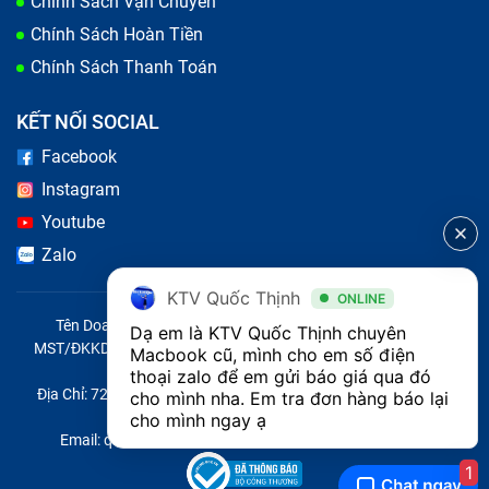
Chính Sách Vận Chuyển
Chính Sách Hoàn Tiền
Chính Sách Thanh Toán
KẾT NỐI SOCIAL
Facebook
Instagram
Youtube
Zalo
KTV Quốc Thịnh
ONLINE
Tên Doanh Nghiệp: CÔNG TY TNHH CITY ONE VIỆT NAM
Dạ em là KTV Quốc Thịnh chuyên 
MST/ĐKKD/QĐTL: 0316569346 do sở KHĐT TP.HCM cấp ngày
Macbook cũ, mình cho em số điện 
14/04/2023
thoại zalo để em gửi báo giá qua đó 
Địa Chỉ: 721 Trường Chinh, Phường Tây Thạnh, Quận Tân Phú,
cho mình nha. Em tra đơn hàng báo lại 
Thành phố Hồ Chí Minh, Việt Nam
cho mình ngay ạ
Email: quoc@baohanhone.com | Điện Thoại: 18001236
1