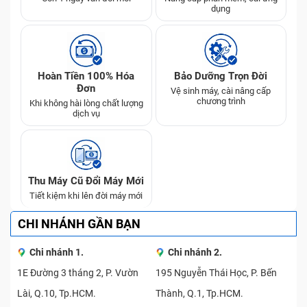
Hiện giá bán các sản phẩm Macbook cũ tại Bảo Hành
dụng
One có giá chỉ từ hơn 10 triệu đồng trở xuống, giá đã
bao gồm các phụ phí. Lưu ý, khi đặt hàng online có thể
giá có thể giảm hơn do có các chương trình khuyến mãi
đang áp dụng. Quý khách vui lòng liên hệ đặt hàng qua
Hoàn Tiền 100% Hóa
Bảo Dưỡng Trọn Đời
website, zalo, facebook của Bảo Hành One để biết thêm
Đơn
Vệ sinh máy, cài nâng cấp
chi tiết.
chương trình
Khi không hài lòng chất lượng
dịch vụ
Thu Máy Cũ Đổi Máy Mới
Tiết kiệm khi lên đời máy mới
CHI NHÁNH GẦN BẠN
Chi nhánh 1.
Chi nhánh 2.
1E Đường 3 tháng 2, P. Vườn
195 Nguyễn Thái Học, P. Bến
Lài, Q.10, Tp.HCM.
Thành, Q.1, Tp.HCM.