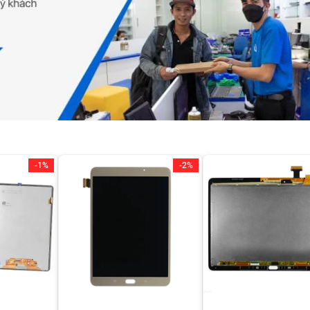
-1%
-2%