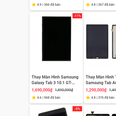
4.9
|
366
đã bán
4.8
|
367
đã bán
-11%
Thay Màn Hình Samsung
Thay Màn Hình 
Galaxy Tab 3 10.1 GT-
Samsung Tab A6
P5200/P5210/P5220
2016/ T285
1,690,000₫
1,290,000₫
1,890,000₫
1,4
4.6
|
968
đã bán
4.8
|
376
đã bán
-6%