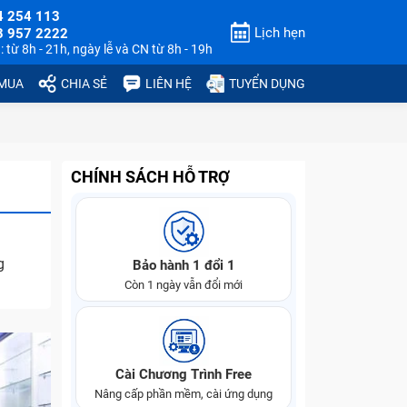
4 254 113
Lịch hẹn
3 957 2222
 từ 8h - 21h, ngày lễ và CN từ 8h - 19h
 MUA
CHIA SẺ
LIÊN HỆ
TUYỂN DỤNG
CHÍNH SÁCH HỖ TRỢ
g
Bảo hành 1 đổi 1
Còn 1 ngày vẫn đổi mới
Cài Chương Trình Free
Nâng cấp phần mềm, cài ứng dụng