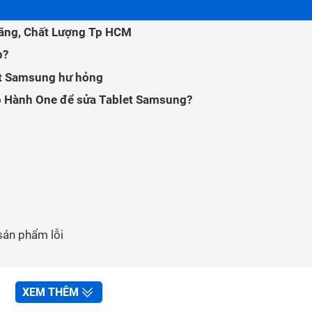
ãng, Chất Lượng Tp HCM
p?
et Samsung hư hỏng
o Hành One để sửa Tablet Samsung?
 sản phẩm lỗi
XEM THÊM
âm Bảo Hành One