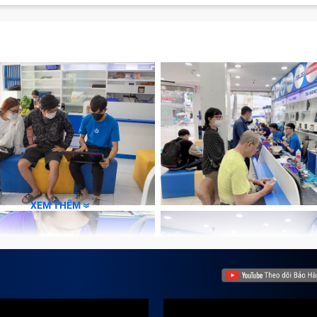
amsung nhanh chóng tại Trung Tâm Bảo Hành One
i đến
o hành
 Hãng, Chất Lượng Tp HCM
XEM THÊM
màn hình máy đủ rộng nhưng vừa có thể thuận tiện di chuyển t
h hàng. Tuy nhiên, trong quá trình sử dụng vì nhiều lý do khá
ng đến học tập hay công việc. Sửa chữa Tablet Samsung tại 
 quyết khó khăn này.