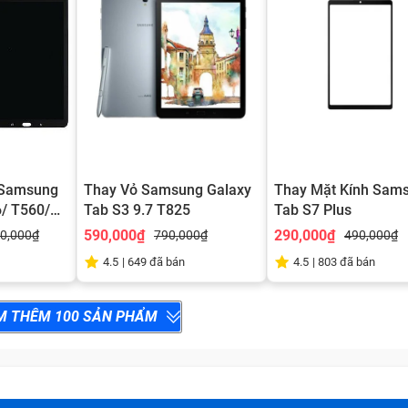
 Samsung
Thay Vỏ Samsung Galaxy
Thay Mặt Kính Sam
6/ T560/
Tab S3 9.7 T825
Tab S7 Plus
590,000₫
290,000₫
50,000₫
790,000₫
490,000₫
4.5
|
649
đã bán
4.5
|
803
đã bán
M THÊM
100
SẢN PHẨM