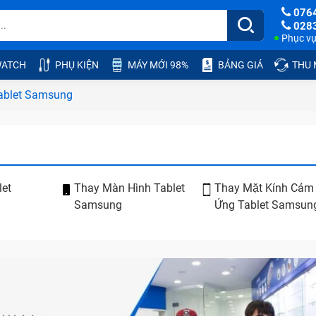
076
028
Phục vụ:
ATCH
PHỤ KIỆN
MÁY MỚI 98%
BẢNG GIÁ
THU
ablet Samsung
let
Thay Màn Hình Tablet
Thay Mặt Kính Cảm
Samsung
Ứng Tablet Samsun