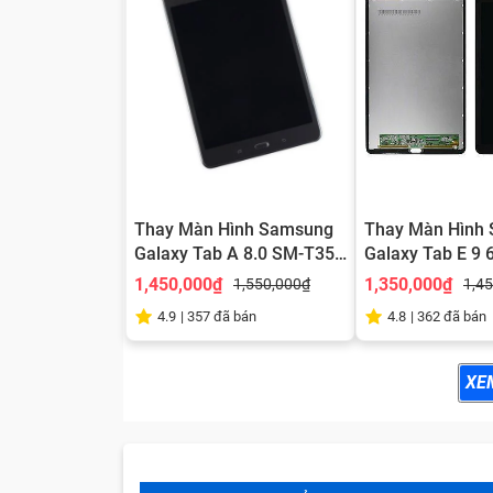
Thay Màn Hình Samsung
Thay Màn Hình
Galaxy Tab A 8.0 SM-T350
Galaxy Tab E 9 
T355/P350
T561
1,450,000₫
1,350,000₫
1,550,000₫
1,4
4.9
|
357
đã bán
4.8
|
362
đã bán
XE