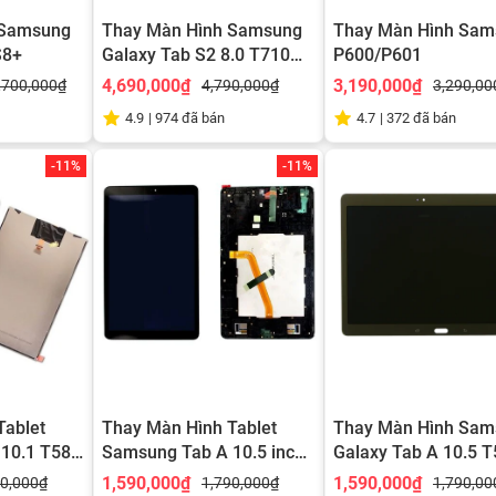
 Samsung
Thay Màn Hình Samsung
Thay Màn Hình Sam
S8+
Galaxy Tab S2 8.0 T710
P600/P601
T715 T719
4,690,000₫
3,190,000₫
,700,000₫
4,790,000₫
3,290,00
4.9
|
974
đã bán
4.7
|
372
đã bán
-11%
-11%
Tablet
Thay Màn Hình Tablet
Thay Màn Hình Sam
10.1 T585
Samsung Tab A 10.5 inch
Galaxy Tab A 10.5 
2018 T595
1,590,000₫
1,590,000₫
90,000₫
1,790,000₫
1,790,00