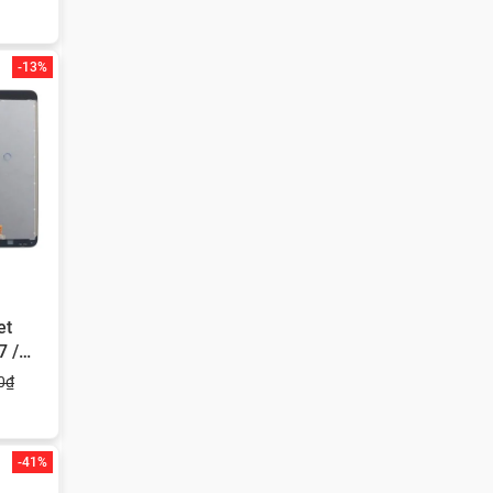
-13%
et
7 /
0₫
-41%