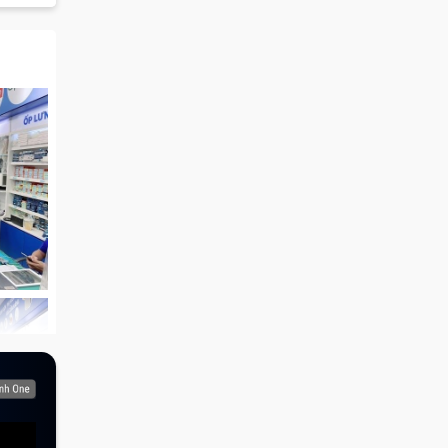
hì
c nhau
Trung