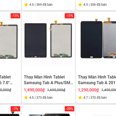
4.5
|
369
đã bán
4.5
|
356
đã bán
-13%
-12%
Tablet
Thay Màn Hình Tablet
Thay Màn Hình Tabl
 7.0"
Samsung Tab A Plus/SM-
Samsung Tab A 201
P205
T385
1,490,000₫
1,290,000₫
90,000₫
1,690,000₫
1,490,00
4.5
|
373
đã bán
4.7
|
370
đã bán
-7%
-25%