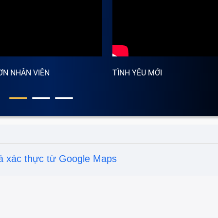
g, Chất Lượng Tp HCM
amsung hư hỏng
ành One để sửa Tablet Samsung?
ƠN NHÂN VIÊN
TÌNH YÊU MỚI
phẩm lỗi
á xác thực từ Google Maps
ảo Hành One