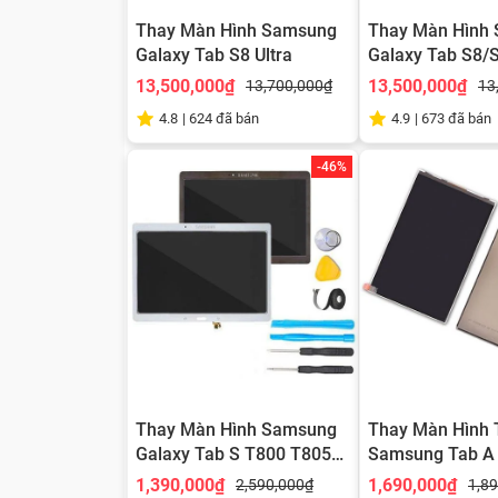
Thay Màn Hình Samsung
Thay Màn Hình
Galaxy Tab S8 Ultra
Galaxy Tab S8/
13,500,000₫
13,500,000₫
13,700,000₫
13
4.8
|
624
đã bán
4.9
|
673
đã bán
-46%
Thay Màn Hình Samsung
Thay Màn Hình 
Galaxy Tab S T800 T805
Samsung Tab A 
Sm-t805
(2016)
1,390,000₫
1,690,000₫
2,590,000₫
1,8