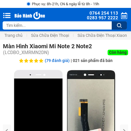
Phục vụ: 8h-21h, CN & ngày lễ từ 8h - 19h
0764 254 113
0283 957 2222
Trang chủ
Sửa Chữa Điện Thoại
Sửa Chữa Điện Thoại Xiaomi
Màn Hình Xiaomi Mi Note 2 Note2
(
LCDBO_XMRMN2DN
)
Còn hàng
(79 đánh giá)
|
021
sản phẩm đã bán