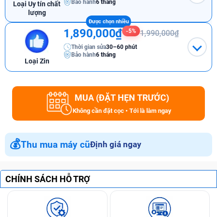
Bảo hành
6 tháng
Loại Uy tín chất
lượng
1,890,000₫
-5%
1,990,000₫
Thời gian sửa
30–60 phút
Bảo hành
6 tháng
Loại Zin
MUA (ĐẶT HẸN TRƯỚC)
Không cần đặt cọc • Tới là làm ngay
💰
Thu mua máy cũ
Định giá ngay
CHÍNH SÁCH HỖ TRỢ