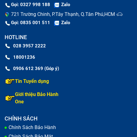
Gọi: 0327 998 188
Zalo
khác để không làm trầy xước màn hình.
721 Trường Chinh, P.Tây Thạnh, Q.Tân Phú,HCM
Có thể sử dụng cồn isopropyl để tẩy rửa và diệt
Gọi: 0835 001 511
Zalo
khuẩn cho màn hình. Bạn nên pha loãng cồn với
HOTLINE
nước theo tỉ lệ 40% cồn và 60% nước. Nên thấm
028 3957 2222
dung dịch vào khăn mềm và không đổ trực tiếp lên
18001236
điện thoại.
0906 612 369 (Góp ý)
Tin Tuyển dụng
Giới thiệu Bảo Hành
One
CHÍNH SÁCH
Chính Sách Bảo Hành
Chính Sách Bảo Mật