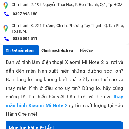
Chi nhánh 2. 195 Nguyễn Thái Học, P. Bến Thành, Q.1, Tp.HCM.
0327 998 188
Chi nhánh 3. 721 Trường Chinh, Phường Tây Thạnh, Q.Tân Phú,
Tp.HCM.
0835 001 511
Chi tiết sản phẩm
Chính sách dịch vụ
Hỏi đáp
Bạn vô tình làm điện thoại Xiaomi Mi Note 2 bị rơi và
dẫn đến màn hình xuất hiện những đường sọc lớn?
Bạn đang lo lắng không biết phải xử lý như thế nào và
thay màn hình ở đâu cho uy tín? Đừng lo, hãy cùng
chúng tôi tìm hiểu bài viết bên dưới và dịch vụ
thay
màn hình Xiaomi Mi Note 2
uy tin, chất lượng tại Bảo
Hành One nhé!
Mục lục bài viết
[
Ẩn
]