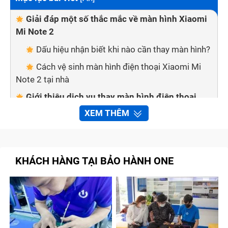
Giải đáp một số thắc mắc về màn hình Xiaomi
Mi Note 2
Dấu hiệu nhận biết khi nào cần thay màn hình?
Cách vệ sinh màn hình điện thoại Xiaomi Mi
Note 2 tại nhà
Giới thiệu dịch vụ thay màn hình điện thoại
Xiaomi Mi Note 2 tại Bảo Hành One
XEM THÊM
Linh kiện chính hãng, rõ nguồn gốc
Dịch vụ tư vấn 24/7, nhiệt tình
KHÁCH HÀNG TẠI BẢO HÀNH ONE
Đội ngũ kỹ thuật viên chuyên nghiệp
Bảo hành dài hạn
Quy trình thay màn hình điện thoại Xiaomi Mi
Note 2 tại Bảo Hành One
Bước 1: Tư vấn trước khi đến trung tâm