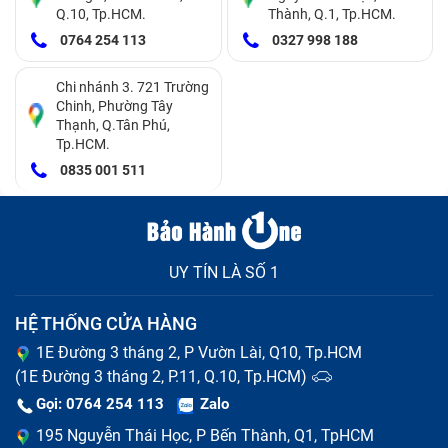
Màn hình bị đốm đen
Q.10, Tp.HCM.
Thành, Q.1, Tp.HCM.
0764 254 113
0327 998 188
Cách vệ sinh màn hình điện thoại Xiaomi Mi
Note 2 tại nhà
Chi nhánh 3. 721 Trường
Chinh, Phường Tây
Thạnh, Q.Tân Phú,
Vệ sinh màn hình điện thoại là một việc hết sức cần
Tp.HCM.
thiết để giúp loại bỏ bụi bẩn, vi khuẩn. Dưới đây là một
0835 001 511
số cách vệ sinh màn hình điện thoại tại nhà đơn giản
và hiệu quả, bạn có thể tham khảo và làm theo:
Bạn có thể sử dụng vải mềm để lau sạch bụi bẩn và
UY TÍN LÀ SỐ 1
vân tay trên màn hình. Bạn nên xịt nước vào khăn
trước khi lau và lau theo chiều kim đồng hồ, nhẹ
HỆ THỐNG CỬA HÀNG
nhàng và không ấn quá mạnh.
1E Đường 3 tháng 2, P Vườn Lài, Q10, Tp.HCM
(1E Đường 3 tháng 2, P.11, Q.10, Tp.HCM)
Sử dụng bông ngoáy tai để làm sạch những khe
Gọi: 0764 254 113
Zalo
nhỏ hoặc những vết bẩn cứng đầu trên màn hình.
195 Nguyễn Thái Học, P Bến Thành, Q1, TpHCM
Bạn nên tránh dùng móng tay hay các vật cứng