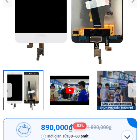
‹
›
890,000₫
-53%
1,890,000₫
Thời gian sửa
30–60 phút