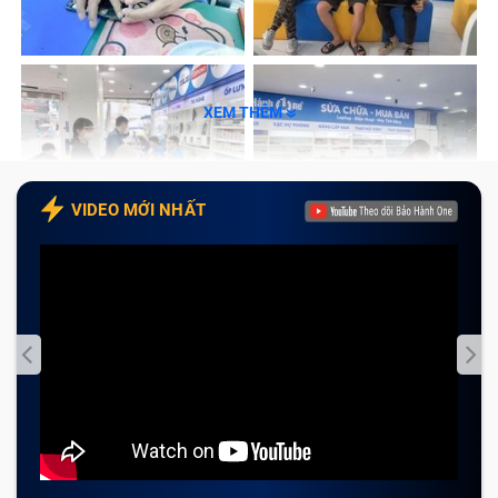
Bước 2: Kiểm tra và báo giá
Bước 3: Tiến hành thay mới màn hình
Bước 4: Kiểm tra và hoàn tất thanh toán
XEM THÊM
Giới thiệu một số dịch vụ khác tại Bảo Hành
One
VIDEO MỚI NHẤT
Thay màn hình Xiaomi Mi Note 2 uy tin, chất lượng tại