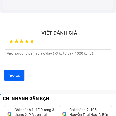
Màn bị mờ, hiển thị chập chờn, nhiễu, gợn sóng, đen
1 vùng.
Màn hình bị ẩm hiển thị chập chờn và cảm ứng bị
đơ, loạn khó thao tác.
VIẾT ĐÁNH GIÁ
Màn hình đen và không thể khởi động lên.
Cảm ứng bị liệt, hình ảnh bị nhòe và lẫn màu.
CHI NHÁNH GẦN BẠN
Chi nhánh 1. 1E Đường 3
Chi nhánh 2. 195
tháng 2, P. Vườn Lài,
Nguyễn Thái Học, P. Bến