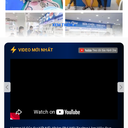
Dịch vụ thay màn hình Xiaomi Black Shark 4/4 Pro uy tín
tại Bảo Hành One
XEM THÊM
Thông số kỹ thuật màn hình điện
thoại Xiaomi Black Shark 4/4 Pro
VIDEO MỚI NHẤT
Một số ưu điểm nổi bật của màn hình điện thoại
Xiaomi Black Shark 4/4 Pro có thể kể đến như sau:
Màn hình của Black Shark 4/4 Pro được trang bị tần
số làm mới cao, giúp tăng cường trải nghiệm chơi
game và di chuyển trang nhanh chóng, mượt mà.
Màn hình Full HD+ cung cấp hình ảnh sắc nét và chi
tiết cao, làm tăng trải nghiệm khi xem video, chơi
game và duyệt web.