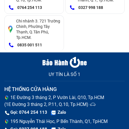
0764 254 113
0327 998 188
Có một số dấu hiệu và triệu chứng mà người dùng có
thể nhận biết khi cần phải thay màn hình Black Shark
Chi nhánh 3. 721 Trường
Chinh, Phường Tây
4/4 Pro. Dưới đây là một số dấu hiệu phổ biến:
Thạnh, Q.Tân Phú,
Tp.HCM.
Nếu màn hình của bạn bị trầy xước nặng hoặc kính
0835 001 511
màn hình đã vỡ, đây là một dấu hiệu rõ ràng rằng
cần thay màn hình mới để khôi phục tính thẩm mỹ
và chức năng của điện thoại.
UY TÍN LÀ SỐ 1
Màn hình hiển thị màu sắc không đúng, có điểm
chết, hay xuất hiện các đốm đen.
HỆ THỐNG CỬA HÀNG
Màn hình không phản ứng đúng khi bạn chạm vào
1E Đường 3 tháng 2, P Vườn Lài, Q10, Tp.HCM
(1E Đường 3 tháng 2, P.11, Q.10, Tp.HCM)
hoặc có các khu vực không nhận cảm ứng.
Gọi: 0764 254 113
Zalo
Màn hình hiển thị nhấp nháy, giật lag, hoặc có các
195 Nguyễn Thái Học, P Bến Thành, Q1, TpHCM
hiện tượng không bình thường khác trong quá trình