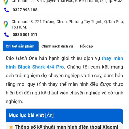
Chi nhánh 2. 195 Nguyễn Thái Học, P. Bến Thành, Q.1, Tp.HCM.
0327 998 188
Chi nhánh 3. 721 Trường Chinh, Phường Tây Thạnh, Q.Tân Phú,
Tp.HCM.
0835 001 511
Chi tiết sản phẩm
Chính sách dịch vụ
Hỏi đáp
Bảo Hành One
hân hạnh giới thiệu dịch vụ
thay màn
hình Black Shark 4/4 Pro
. Chúng tôi cam kết mang
đến trải nghiệm độ chuyên nghiệp và tin cậy, đảm bảo
rằng mọi quy trình thay thế màn hình đều được thực
hiện bởi đội ngũ kỹ thuật viên chuyên nghiệp và có kinh
nghiệm.
Mục lục bài viết
[
Ẩn
]
Thông số kỹ thuật màn hình điện thoại Xiaomi