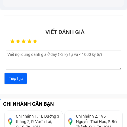
lượng cao để chống trầy xước và va đập, bảo vệ
hiệu suất và thẩm mỹ của điện thoại.
VIẾT ĐÁNH GIÁ
Điện thoại Black Shark 4/4 Pro
CHI NHÁNH GẦN BẠN
Những dấu hiệu nhận biết cần thay
Chi nhánh 1. 1E Đường 3
Chi nhánh 2. 195
tháng 2, P. Vườn Lài,
Nguyễn Thái Học, P. Bến
màn hình Xiaomi Black Shark 4/4 Pro
Q.10, Tp.HCM.
Thành, Q.1, Tp.HCM.