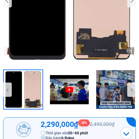
‹
›
2,290,000₫
-8%
2,490,000₫
Thời gian sửa
30–60 phút
Bảo hành
6 tháng