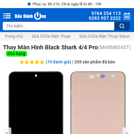
Phục vụ: 8h-21h, CN & ngày lễ từ 8h - 19h
0764 254 113
0283 957 2222
Trang chủ
Sửa Chữa Điện Thoại
Sửa Chữa Điện Thoại Xiaomi
Thay Màn Hình Black Shark 4/4 Pro
(
MHXMBS4ST
)
Còn hàng
(79 đánh giá)
|
255
sản phẩm đã bán