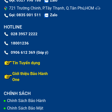
Gọi: 0327 998 188
Zalo
sử dụng.
721 Trường Chinh, P.Tây Thạnh, Q.Tân Phú,HCM
Ánh sáng nền của màn hình không hoạt động, điều
Gọi: 0835 001 511
Zalo
này có thể khiến màn hình trở nên tối đen và khó
HOTLINE
nhìn.
028 3957 2222
Điện thoại đã từng tiếp xúc với nước và màn hình
18001236
bắt đầu có hiện tượng mờ hoặc hiển thị không rõ,
0906 612 369 (Góp ý)
có thể là do nước đã vào bên trong màn hình và cần
phải thay thế.
Tin Tuyển dụng
Giới thiệu Bảo Hành
One
CHÍNH SÁCH
Chính Sách Bảo Hành
Chính Sách Bảo Mật