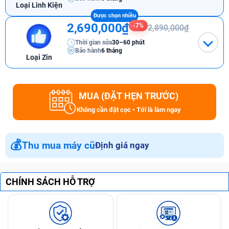
Loại Linh Kiện
2,690,000₫
-7%
2,890,000₫
Thời gian sửa
30–60 phút
Bảo hành
6 tháng
Loại Zin
MUA (ĐẶT HẸN TRƯỚC)
Không cần đặt cọc • Tới là làm ngay
💰
Thu mua máy cũ
Định giá ngay
CHÍNH SÁCH HỖ TRỢ