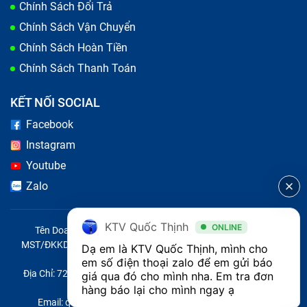
Chính Sách Đổi Trả
Chính Sách Vận Chuyển
Chính Sách Hoàn Tiền
Chính Sách Thanh Toán
Màn hình Realme X7 5G bị chảy mực
KẾT NỐI SOCIAL
Phân biệt màn hình Realme X7 5G
Facebook
chính hãng và màn hình Realme X7 5G
Instagram
kém chất lượng
Youtube
Zalo
Màn hình là bộ phận quyết định phần lớn đến trải
nghiệm của bạn. Do đó, bạn cần thay màn hình Realme
KTV Quốc Thịnh
ONLINE
X7 5G bằng loại màn hình chính hãng, chất lượng tốt.
Tên Doanh Nghiệp: CÔNG TY TNHH CITY ONE VIỆT NAM
MST/ĐKKD/QĐTL: 0316569346 do sở KHĐT TP.HCM cấp ngày
Dạ em là KTV Quốc Thịnh, mình cho 
Để tránh thay nhầm loại màn hình chất lượng kém, sau
14/04/2023
em số điện thoại zalo để em gửi báo 
đây là một số tiêu chí phân biệt giữa màn hình chính
Địa Chỉ: 721 Trường Chinh, Phường Tây Thạnh, Quận Tân Phú,
giá qua đó cho mình nha. Em tra đơn 
Thành phố Hồ Chí Minh, Việt Nam
hàng báo lại cho mình ngay ạ 
hãng và màn hình chất lượng kém bạn có thể tham
Email: quoc@baohanhone.com | Điện Thoại: 18001236