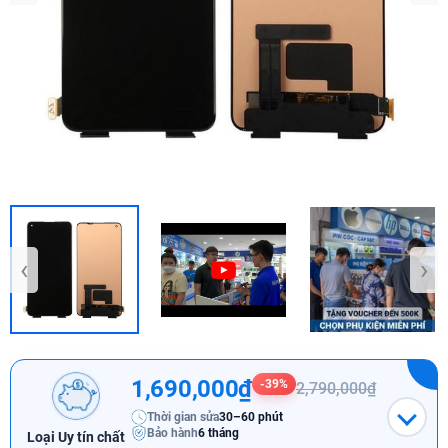
‹
›
1,690,000₫
-39%
2,790,000₫
Thời gian sửa
30–60 phút
Bảo hành
6 tháng
Loại Uy tín chất