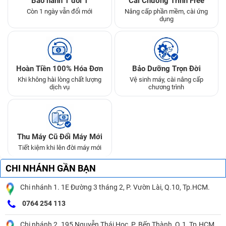
Bảo hành 1 đổi 1
Cài Chương Trình Free
Còn 1 ngày vẫn đổi mới
Nâng cấp phần mềm, cài ứng
dụng
Hoàn Tiền 100% Hóa Đơn
Bảo Dưỡng Trọn Đời
Khi không hài lòng chất lượng
Vệ sinh máy, cài nâng cấp
dịch vụ
chương trình
Thu Máy Cũ Đổi Máy Mới
Tiết kiệm khi lên đời máy mới
CHI NHÁNH GẦN BẠN
Chi nhánh 1. 1E Đường 3 tháng 2, P. Vườn Lài, Q.10, Tp.HCM.
0764 254 113
Chi nhánh 2. 195 Nguyễn Thái Học, P. Bến Thành, Q.1, Tp.HCM.