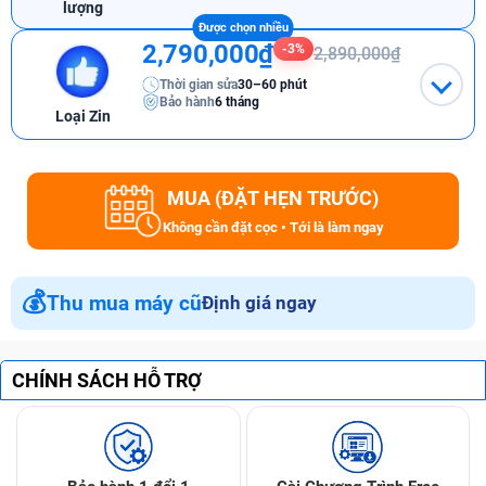
lượng
2,790,000₫
-3%
2,890,000₫
Thời gian sửa
30–60 phút
Bảo hành
6 tháng
Loại Zin
MUA (ĐẶT HẸN TRƯỚC)
Không cần đặt cọc • Tới là làm ngay
💰
Thu mua máy cũ
Định giá ngay
CHÍNH SÁCH HỖ TRỢ