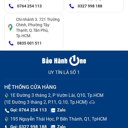
Màn hình vỡ, nứt
: Đây là một trong những sự cố
0764 254 113
0327 998 188
thường gặp nhất trên màn hình Realme X7 5G nói
Chi nhánh 3. 721 Trường
riêng và mọi dòng smartphone nói chung. Nó
Chinh, Phường Tây
thường xuất phát từ việc màn hình bị tác động bởi
Thạnh, Q.Tân Phú,
Tp.HCM.
lực lớn như bị rơi rớt, va đập hoặc bị đè nén bởi vật
0835 001 511
nặng.
Chất lượng hiển thị kém
: Hình ảnh hiển thị bị mờ,
nhòe, không rõ nét, màu sắc trở nên đậm hoặc nhạt
UY TÍN LÀ SỐ 1
bất thường.
Lỗi cảm ứng
: Màn hình Realme X7 5G không phản
HỆ THỐNG CỬA HÀNG
ứng hoặc phản ứng chậm, phản ứng sai với các
1E Đường 3 tháng 2, P Vườn Lài, Q10, Tp.HCM
(1E Đường 3 tháng 2, P.11, Q.10, Tp.HCM)
thao tác vuốt chạm của người dùng.
Gọi: 0764 254 113
Zalo
Màn hình tối đen
: Mặc dù điện thoại vẫn lên nguồn
195 Nguyễn Thái Học, P Bến Thành, Q1, TpHCM
và hoạt động bình thường nhưng màn hình Realme
Gọi: 0327 998 188
Zalo