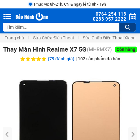
Phục vụ: 8h-21h, CN & ngày lễ từ 8h - 19h
0764 254 113
0283 957 2222
Trang chủ
Sửa Chữa Điện Thoại
Sửa Chữa Điện Thoại Xiaomi
Thay Màn Hình Realme X7 5G
(
MHRMX7
)
Còn hàng
(79 đánh giá)
|
102
sản phẩm đã bán