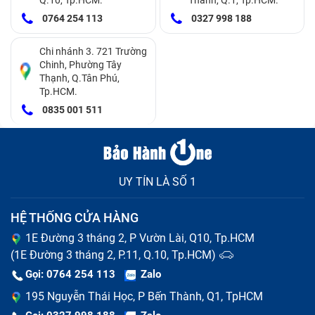
0764 254 113
0327 998 188
Chi nhánh 3. 721 Trường
Chinh, Phường Tây
Thạnh, Q.Tân Phú,
Tp.HCM.
0835 001 511
Màn hình bị chảy mực
Khi nào nên thay mặt kính
UY TÍN LÀ SỐ 1
Bạn chỉ cần thay mặt kính của Xiaomi 11T Pro khi mặt
kính gặp tình trạng như sau:
HỆ THỐNG CỬA HÀNG
Bị nứt vỡ.
1E Đường 3 tháng 2, P Vườn Lài, Q10, Tp.HCM
(1E Đường 3 tháng 2, P.11, Q.10, Tp.HCM)
Bị trầy xước, dùng cảm ứng không mượt.
Gọi: 0764 254 113
Zalo
Bị nứt ở góc cạnh, các góc xuất hiện tình trạng bị
195 Nguyễn Thái Học, P Bến Thành, Q1, TpHCM
bung ra khỏi khung viền.