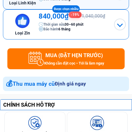
Loại Linh Kiện
840,000₫
-19%
1,040,000₫
Thời gian sửa
30–60 phút
Bảo hành
6 tháng
Loại Zin
MUA (ĐẶT HẸN TRƯỚC)
Không cần đặt cọc • Tới là làm ngay
💰
Thu mua máy cũ
Định giá ngay
CHÍNH SÁCH HỖ TRỢ