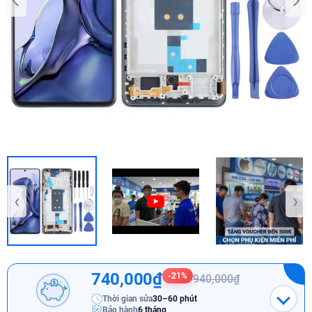
‹
›
740,000₫
-21%
940,000₫
Thời gian sửa
30–60 phút
Bảo hành
6 tháng