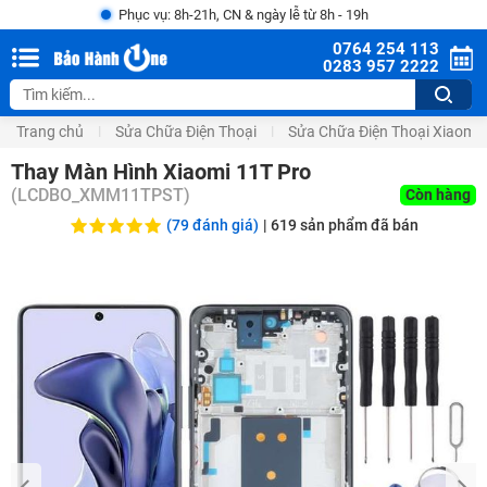
Phục vụ: 8h-21h, CN & ngày lễ từ 8h - 19h
0764 254 113
0283 957 2222
Trang chủ
Sửa Chữa Điện Thoại
Sửa Chữa Điện Thoại Xiaomi
Thay Màn Hình Xiaomi 11T Pro
(
LCDBO_XMM11TPST
)
Còn hàng
(79 đánh giá)
|
619
sản phẩm đã bán