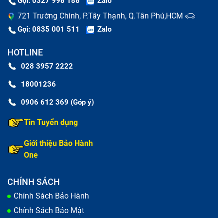
Gọi: 0327 998 188
Zalo
721 Trường Chinh, P.Tây Thạnh, Q.Tân Phú,HCM
Gọi: 0835 001 511
Zalo
HOTLINE
028 3957 2222
18001236
0906 612 369 (Góp ý)
Tin Tuyển dụng
Giới thiệu Bảo Hành
One
Thay mặt kính Xiaomi 11T Pro
CHÍNH SÁCH
Nên thay màn hình Xiaomi 11T Pro
Chính Sách Bảo Hành
chính hãng hay hàng lô?
Chính Sách Bảo Mật