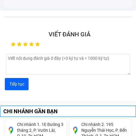
khi không thao tác sử dụng.
Cảm ứng bị tê liệt, không cảm ứng được các thao
tác ở một vài điểm hoặc cả màn hình.
VIẾT ĐÁNH GIÁ
CHI NHÁNH GẦN BẠN
Chi nhánh 1. 1E Đường 3
Chi nhánh 2. 195
tháng 2, P. Vườn Lài,
Nguyễn Thái Học, P. Bến
Q.10, Tp.HCM.
Thành, Q.1, Tp.HCM.