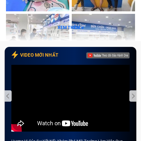
XEM THÊM
VIDEO MỚI NHẤT
Thay màn hình Xiaomi 11T Pro tại Bảo Hành One
Dấu hiệu cảnh báo cần thay màn hình
Xiaomi 11T Pro
Khi nào nên thay nguyên bộ màn hình Xiaomi
11T Pro