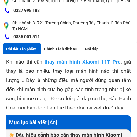
Chi nhánh 2. 195 Nguyễn Thái Học, P. Bến Thành, Q.1, Tp.HCM.
0327 998 188
Chi nhánh 3. 721 Trường Chinh, Phường Tây Thạnh, Q.Tân Phú,
Tp.HCM.
0835 001 511
Chi tiết sản phẩm
Chính sách dịch vụ
Hỏi đáp
Khi nào thì cần
thay màn hình Xiaomi 11T Pro
, giá
thay là bao nhiêu, thay loại màn hình nào thì chất
lượng,... Đây là những điều mà người dùng quan tâm
đến khi màn hình của họ gặp các tình trạng như bị kẻ
sọc, bị nhòe màu,... Để có lời giải đáp cụ thể, Bảo Hành
One mời bạn đọc tiếp tục theo dõi bài viết dưới đây.
Mục lục bài viết
[
Ẩn
]
Dấu hiệu cảnh báo cần thay màn hình Xiaomi