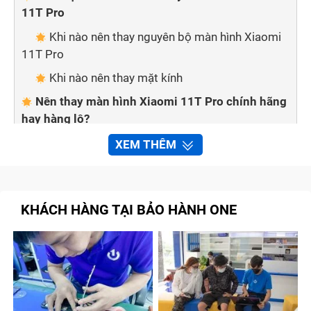
11T Pro
Khi nào nên thay nguyên bộ màn hình Xiaomi
11T Pro
Khi nào nên thay mặt kính
Nên thay màn hình Xiaomi 11T Pro chính hãng
hay hàng lô?
Màn hình zin new
XEM THÊM
Màn hình linh kiện
Bảo Hành One thay màn hình Xiaomi 11T Pro
nhanh chóng, uy tín
KHÁCH HÀNG TẠI BẢO HÀNH ONE
Quy trình thay màn hình Xiaomi 11T Pro của
Bảo Hành One
Tổng kết