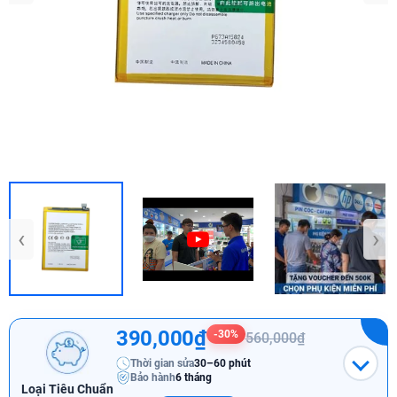
‹
›
390,000₫
-30%
560,000₫
Thời gian sửa
30–60 phút
Bảo hành
6 tháng
Loại Tiêu Chuẩn