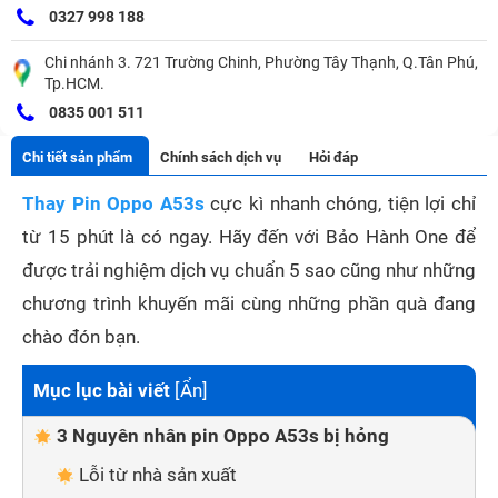
0327 998 188
Chi nhánh 3. 721 Trường Chinh, Phường Tây Thạnh, Q.Tân Phú,
Tp.HCM.
0835 001 511
Chi tiết sản phẩm
Chính sách dịch vụ
Hỏi đáp
Thay Pin Oppo A53s
cực kì nhanh chóng, tiện lợi chỉ
từ 15 phút là có ngay. Hãy đến với Bảo Hành One để
được trải nghiệm dịch vụ chuẩn 5 sao cũng như những
chương trình khuyến mãi cùng những phần quà đang
chào đón bạn.
Mục lục bài viết
[
Ẩn
]
3 Nguyên nhân pin Oppo A53s bị hỏng
Lỗi từ nhà sản xuất