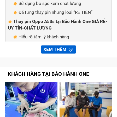
Sử dụng bộ sạc kém chất lượng
Đã từng thay pin nhưng loại “RẺ TIỀN”
Thay pin Oppo A53s tại Bảo Hành One GIÁ RẺ-
UY TÍN-CHẤT LƯỢNG
Hiểu rõ tâm lý khách hàng
Nhân viên nhiệt tình- tận tâm
XEM THÊM
Chính sách bảo hành lâu dài
Quy trình thay pin Oppo A53s tại Bảo Hành
One
KHÁCH HÀNG TẠI BẢO HÀNH ONE
Bước 1: Hỗ trợ tư vấn
Bước 2: Kiểm tra và báo giá
Bước 3: Tiến hành thay thế, sửa chữa
Bước 4: Thanh toán dịch vụ
Tổng kết