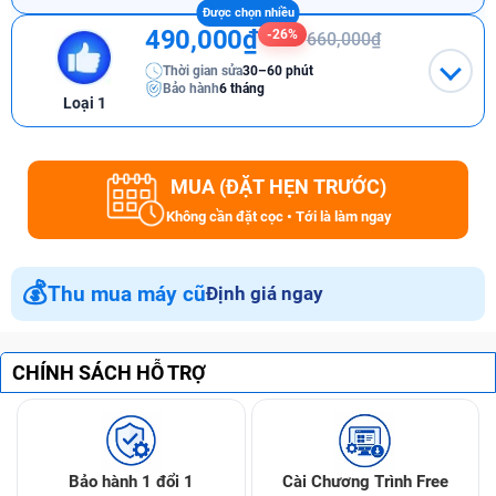
490,000₫
-26%
660,000₫
Thời gian sửa
30–60 phút
Bảo hành
6 tháng
Loại 1
MUA (ĐẶT HẸN TRƯỚC)
Không cần đặt cọc • Tới là làm ngay
💰
Thu mua máy cũ
Định giá ngay
CHÍNH SÁCH HỖ TRỢ
Bảo hành 1 đổi 1
Cài Chương Trình Free