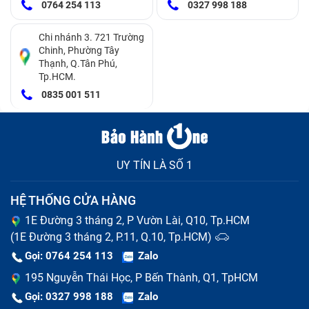
0764 254 113
0327 998 188
quà vô cùng đặc biệt.
Chi nhánh 3. 721 Trường
Nhân viên nhiệt tình- tận tâm
Chinh, Phường Tây
Thạnh, Q.Tân Phú,
Nhân viên tại Bảo Hành One luôn được đào tạo chuyên
Tp.HCM.
0835 001 511
nghiệp, sẵn sàng hỗ trợ khách hàng 24/7. Nhân viên kỹ
thuật giàu kinh nghiệm vì thế việc
thay pin điện thoại
Oppo
nhanh chóng và chuẩn xác.
UY TÍN LÀ SỐ 1
HỆ THỐNG CỬA HÀNG
1E Đường 3 tháng 2, P Vườn Lài, Q10, Tp.HCM
(1E Đường 3 tháng 2, P.11, Q.10, Tp.HCM)
Gọi: 0764 254 113
Zalo
195 Nguyễn Thái Học, P Bến Thành, Q1, TpHCM
Gọi: 0327 998 188
Zalo