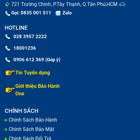
721 Trường Chinh, P.Tây Thạnh, Q.Tân Phú,HCM
Nhân viên nhiệt tình- tận tâm với khách hàng
Gọi: 0835 001 511
Zalo
HOTLINE
Chính sách bảo hành lâu dài
028 3957 2222
Đối với những linh kiện được thay thế, sửa chữa tại
18001236
Bảo Hành One sẽ được bảo hành dài hạn từ 3-6 tháng.
0906 612 369 (Góp ý)
Trường hợp có xảy ra lỗi từ nhà sản xuất cam kết 1
ĐỔI 1 sản phẩm linh kiện mới và không phải mất thêm
Tin Tuyển dụng
chi phí nào.
Giới thiệu Bảo Hành
One
CHÍNH SÁCH
Chính Sách Bảo Hành
Chính Sách Bảo Mật
Chính Sách Đổi Trả