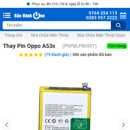
Phục vụ: 8h-21h, CN & ngày lễ từ 8h - 19h
0764 254 113
0283 957 2222
Trang chủ
Sửa Chữa Điện Thoại
Sửa Chữa Điện Thoại Oppo
Thay Pin Oppo A53s
(
POPBLP805ST
)
Còn hàng
(79 đánh giá)
|
386
sản phẩm đã bán