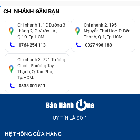
CHI NHÁNH GẦN BẠN
Chi nhánh 1. 1E Đường 3
Chi nhánh 2. 195
tháng 2, P. Vườn Lài,
Nguyễn Thái Học, P. Bến
Q.10, Tp.HCM.
Thành, Q.1, Tp.HCM.
0764 254 113
0327 998 188
Điện thoại Redmi 10 Prime hỗ trợ sạc nhanh
Chi nhánh 3. 721 Trường
Chinh, Phường Tây
Thạnh, Q.Tân Phú,
Dấu hiệu cần thay pin Redmi 10 Prime
Tp.HCM.
0835 001 511
Một số dấu hiệu mà người dùng cần lưu ý để có thể
đưa ra quyết định thay pin Redmi 10 Prime một cách
chính xác:
UY TÍN LÀ SỐ 1
Tỷ lệ tụt phần trăm pin tăng nhanh khi sử dụng các
ứng dụng thông thường.
HỆ THỐNG CỬA HÀNG