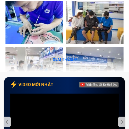
XEM THÊM
Dịch vụ thay màn hình Redmi 10 Prime uy tín tại Bảo
Hành One
VIDEO MỚI NHẤT
Đặc điểm của pin Redmi 10 Prime
Một số ưu điểm vượt trội của pin Redmi 10 Prime có
thể kể đến là:
Dung lượng pin lớn