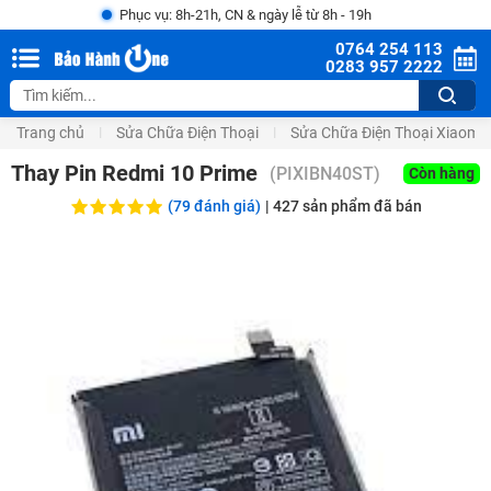
Phục vụ: 8h-21h, CN & ngày lễ từ 8h - 19h
0764 254 113
0283 957 2222
Trang chủ
Sửa Chữa Điện Thoại
Sửa Chữa Điện Thoại Xiaomi
Thay Pin Redmi 10 Prime
(
PIXIBN40ST
)
Còn hàng
(79 đánh giá)
|
427
sản phẩm đã bán