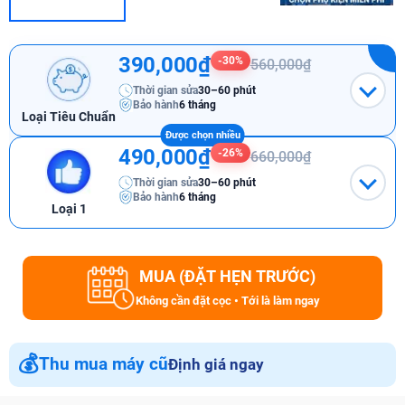
390,000₫
-30%
560,000₫
Thời gian sửa
30–60 phút
Bảo hành
6 tháng
Loại Tiêu Chuẩn
490,000₫
-26%
660,000₫
Thời gian sửa
30–60 phút
Bảo hành
6 tháng
Loại 1
MUA (ĐẶT HẸN TRƯỚC)
Không cần đặt cọc • Tới là làm ngay
💰
Thu mua máy cũ
Định giá ngay