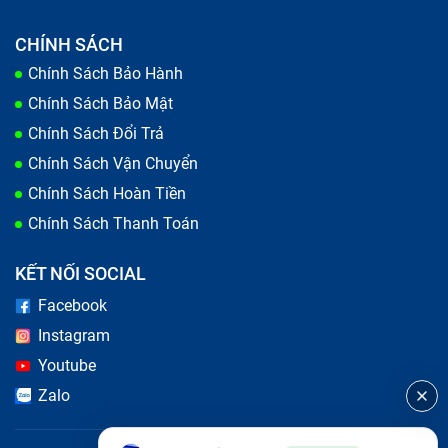
CHÍNH SÁCH
Chính Sách Bảo Hành
Chính Sách Bảo Mật
Chính Sách Đổi Trả
Chính Sách Vận Chuyển
Chính Sách Hoàn Tiền
Chính Sách Thanh Toán
Pin điện thoại bị phồng
KẾT NỐI SOCIAL
Mẹo sử dụng kéo dài tuổi thọ pin điện
Facebook
thoại Redmi 10 Prime
Instagram
Youtube
Để kéo dài tuổi thọ pin điện thoại Redmi 10 Prime, bạn
Zalo
có thể thực hiện các biện pháp tiết kiệm năng lượng
và chăm sóc pin một cách hiệu quả. Dưới đây là một