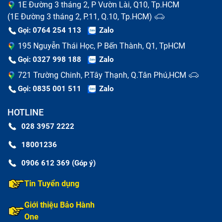
Pin yếu có thể dẫn đến tình trạng thiết bị đơ, giữa
1E Đường 3 tháng 2, P Vườn Lài, Q10, Tp.HCM
(1E Đường 3 tháng 2, P.11, Q.10, Tp.HCM)
chừng hoặc trễ trong quá trình sử dụng.
Gọi: 0764 254 113
Zalo
Pin cũ làm tăng nhanh nhiệt độ của điện thoại, khiến
195 Nguyễn Thái Học, P Bến Thành, Q1, TpHCM
máy trở nên nóng hơn bình thường.
Gọi: 0327 998 188
Zalo
Điện thoại thường xuyên tắt đột ngột mà không có
721 Trường Chinh, P.Tây Thạnh, Q.Tân Phú,HCM
lý do rõ ràng, có thể là do pin không còn đủ năng
Gọi: 0835 001 511
Zalo
lượng.
HOTLINE
Pin yếu có thể ảnh hưởng đến khả năng hoạt động
028 3957 2222
của camera và các tính năng liên quan đến năng
18001236
lượng.
0906 612 369 (Góp ý)
Mức pin hiển thị trên màn hình không phản ánh
Tin Tuyển dụng
chính xác mức pin thực tế.
Giới thiệu Bảo Hành
One