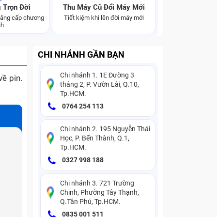
 Trọn Đời
Thu Máy Cũ Đổi Máy Mới
 nâng cấp chương
Tiết kiệm khi lên đời máy mới
nh
CHI NHÁNH GẦN BẠN
Chi nhánh 1. 1E Đường 3
ề pin.
tháng 2, P. Vườn Lài, Q.10,
Tp.HCM.
0764 254 113
Chi nhánh 2. 195 Nguyễn Thái
Học, P. Bến Thành, Q.1,
Tp.HCM.
0327 998 188
Chi nhánh 3. 721 Trường
Chinh, Phường Tây Thạnh,
Q.Tân Phú, Tp.HCM.
0835 001 511