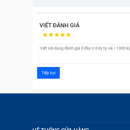
Thay pin Redmi 9 5G không chỉ là giải pháp
nâng cao hiệu suất sử dụng cho điện thoại
VIẾT ĐÁNH GIÁ
bạn các lợi ích sau:
Tăng thời lượng sử dụng
Như một lẽ thường tình, khi pin Redmi 9 
nhanh hết pin hơn. Vì vậy, khi thay pin Redm
Pin Redmi 9 5G mới sẽ có khả năng giữ năn
phải cắm sạc quá thường xuyên. Đặc biệt, b
được chất lượng tốt nhất.