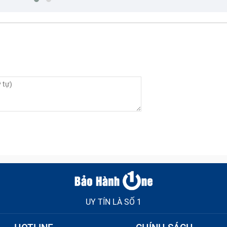
 giúp khắc phục các sự cố lỗi pin mà nó còn là một cách th
. Cụ thể, việc
thay pin điện thoại Xiaomi
kịp thời mang đ
5G bị hỏng, nó sẽ làm giảm thời lượng sử dụng, khiến điện
i 9 5G mới, nó sẽ giúp bạn khắc phục tình trạng này.
g lượng tốt hơn, từ đó, giúp điện thoại sử dụng lâu hơn và
ạn cần thay pin Xiaomi Redmi 9 5G bằng loại pin chính hãng
UY TÍN LÀ SỐ 1