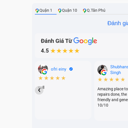
chóng hơn. Thuộc phân khúc smartphone giá
Quận 1
Quận 10
Q.Tân Phú
Đánh gi
Đánh Giá Từ
4.5
★★★★★
Shubhan
ofri einy
Singh
★★★★★
★★★★★
‹
null
Amazing place to
repairs done, the 
friendly and gene
10/10
Pin Redm
Tại sao cần thay pin Redmi 9 5