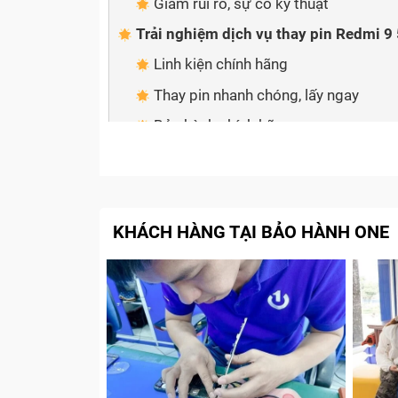
Giảm rủi ro, sự cố kỹ thuật
Trải nghiệm dịch vụ thay pin Redmi 9 
Linh kiện chính hãng
Thay pin nhanh chóng, lấy ngay
Bảo hành chính hãng
Cài phần mềm, vệ sinh thiết bị free
Tổng kết
KHÁCH HÀNG TẠI BẢO HÀNH ONE