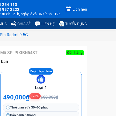
4 254 113
Lịch hẹn
3 957 2222
 từ 8h - 21h, ngày lễ và CN từ 8h - 19h
 MUA
CHIA SẺ
LIÊN HỆ
TUYỂN DỤNG
Pin Redmi 9 5G
Mã SP:
PIXIBN54ST
Còn hàng
 bán
Loại 1
490,000₫
-26%
660,000₫
Thời gian sửa
30–60 phút
Bảo hành
6 tháng