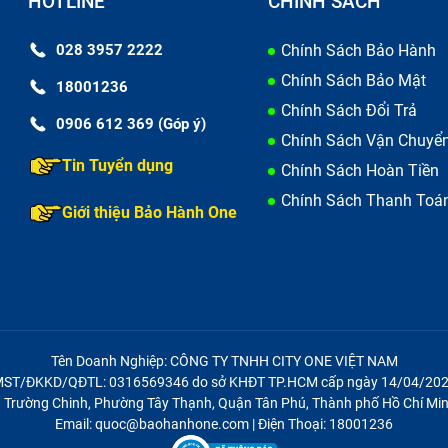
HOTLINE
CHÍNH SÁCH
028 3957 2222
Chính Sách Bảo Hành
Chính Sách Bảo Mật
18001236
Chính Sách Đổi Trả
0906 612 369 (Góp ý)
Chính Sách Vận Chuyể
Tin Tuyển dụng
Chính Sách Hoàn Tiền
Chính Sách Thanh Toá
Giới thiệu Bảo Hành One
Tên Doanh Nghiệp: CÔNG TY TNHH CITY ONE VIỆT NAM
ST/ĐKKD/QĐTL: 0316569346 do sở KHĐT TP.HCM cấp ngày 14/04/20
21 Trường Chinh, Phường Tây Thạnh, Quận Tân Phú, Thành phố Hồ Chí Min
Email: quoc@baohanhone.com | Điện Thoại: 18001236