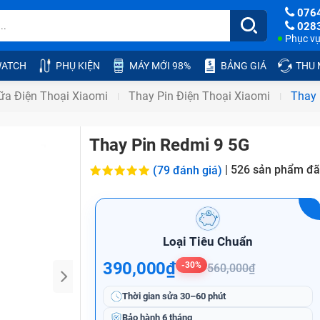
076
028
Phục vụ:
ATCH
PHỤ KIỆN
MÁY MỚI 98%
BẢNG GIÁ
THU
ữa Điện Thoại Xiaomi
Thay Pin Điện Thoại Xiaomi
Thay 
Thay Pin Redmi 9 5G
|
526
sản phẩm đã
(79 đánh giá)
Loại Tiêu Chuẩn
390,000₫
-30%
560,000₫
Thời gian sửa
30–60 phút
Bảo hành
6 tháng