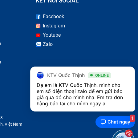
KẾT NỐI SOCIAL
Facebook
Instagram
Youtube
n
Zalo
n
KTV Quốc Thịnh
ONLINE
Dạ em là KTV Quốc Thịnh, mình cho 
em số điện thoại zalo để em gửi báo 
giá qua đó cho mình nha. Em tra đơn 
hàng báo lại cho mình ngay ạ 
1
23
h, Việt Nam