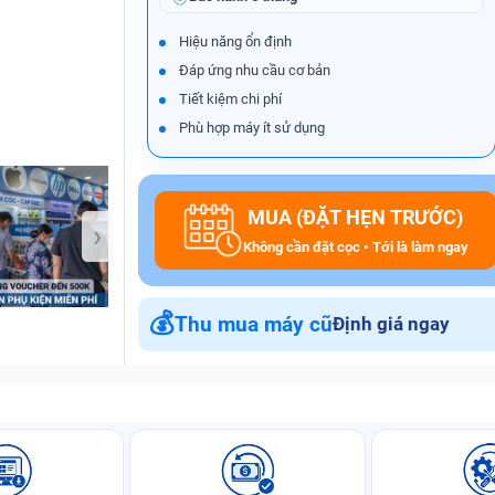
Hiệu năng ổn định
Đáp ứng nhu cầu cơ bản
Bảo Hành One
Tiết kiệm chi phí
Phù hợp máy ít sử dụng
MUA (ĐẶT HẸN TRƯỚC)
›
Không cần đặt cọc • Tới là làm ngay
💰
Thu mua máy cũ
Định giá ngay