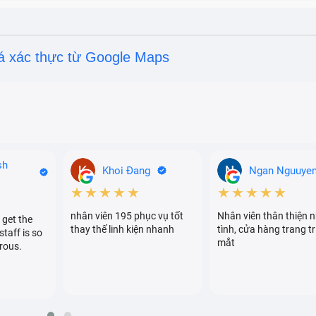
 rẻ, pin Redmi 9 5G được đánh giá là khá nổi bật.
á xác thực từ Google Maps
sh
Khoi Đang
Ngan Nguuye
★★★★★
★★★★★
nhân viên 195 phục vụ tốt
Nhân viên thân thiện n
 get the
thay thế linh kiện nhanh
tình, cửa hàng trang tr
staff is so
mắt
rous.
i 9 5G có dung lượng 5000 mAh
G?