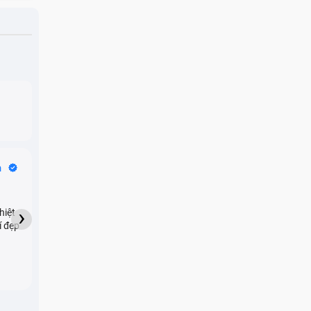
Bike Tours
n
Dragon
★★★★★
›
hiệt
My son downloaded some
í đẹp
games onto my phone,
which resulted in malicious
adware being installed and
preventing me from being
able to do anything as a
new ad would display every
few seconds. Removing the