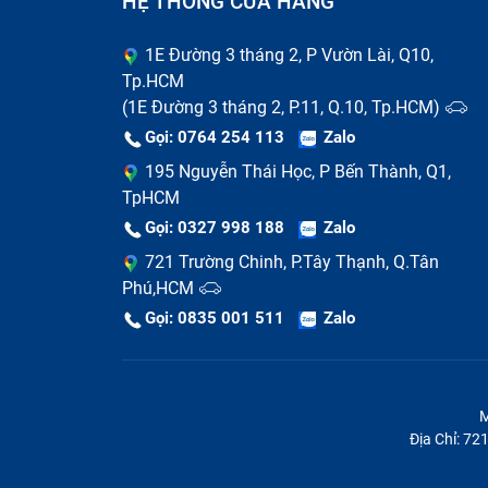
HỆ THỐNG CỬA HÀNG
1E Đường 3 tháng 2, P Vườn Lài, Q10,
Tp.HCM
(1E Đường 3 tháng 2, P.11, Q.10, Tp.HCM)
Gọi: 0764 254 113
Zalo
195 Nguyễn Thái Học, P Bến Thành, Q1,
TpHCM
Gọi: 0327 998 188
Zalo
721 Trường Chinh, P.Tây Thạnh, Q.Tân
Phú,HCM
Gọi: 0835 001 511
Zalo
M
Địa Chỉ: 7