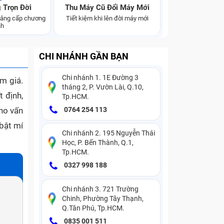
 Trọn Đời
Thu Máy Cũ Đổi Máy Mới
 nâng cấp chương
Tiết kiệm khi lên đời máy mới
nh
CHI NHÁNH GẦN BẠN
Chi nhánh 1. 1E Đường 3
m giá.
tháng 2, P. Vườn Lài, Q.10,
 định,
Tp.HCM.
ho vấn
0764 254 113
 bật mí
Chi nhánh 2. 195 Nguyễn Thái
Học, P. Bến Thành, Q.1,
Tp.HCM.
0327 998 188
Chi nhánh 3. 721 Trường
Chinh, Phường Tây Thạnh,
Q.Tân Phú, Tp.HCM.
0835 001 511