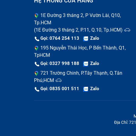
HỆ THỐNG CỬA HÀNG
Thay Pin Redmi K40 chính hãng
1E Đường 3 tháng 2, P Vườn Lài, Q10,
Tp.HCM
Nếu bạn đang tìm dịch vụ thay pin chính h
(1E Đường 3 tháng 2, P.11, Q.10, Tp.HCM)
sẽ là lựa chọn hàng đầu mà bạn có thể th
Gọi: 0764 254 113
Zalo
đánh giá cao bởi dịch vụ chuyên nghiệp, n
195 Nguyễn Thái Học, P Bến Thành, Q1,
Dưới đây là những lợi ích và dịch vụ mà q
TpHCM
Gọi: 0327 998 188
Zalo
Redmi Bảo Hành One:
721 Trường Chinh, P.Tây Thạnh, Q.Tân
Linh kiện chính hãng, chất lượng 10
Phú,HCM
Gọi: 0835 001 511
Zalo
M
Địa Chỉ: 7