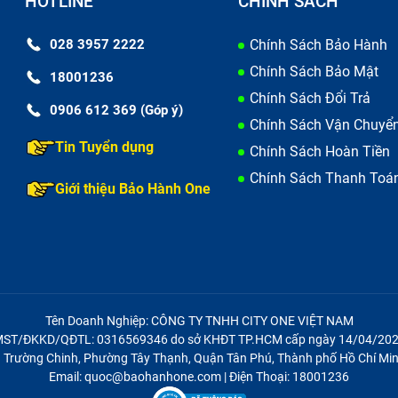
HOTLINE
CHÍNH SÁCH
 tại Bảo Hành One
028 3957 2222
Chính Sách Bảo Hành
ãng cho điện thoại Redmi K40 tại TP.HCM. Trung tâm Bảo Hà
Chính Sách Bảo Mật
18001236
am khảo. Đây là một trong những cửa hàng được nhiều khác
Chính Sách Đổi Trả
0906 612 369 (Góp ý)
hanh chóng mà giá cả phải chăng.
Chính Sách Vận Chuyể
Tin Tuyển dụng
Chính Sách Hoàn Tiền
uý khách có thể trải nghiệm khi chọn
sửa chữa điện thoại 
Chính Sách Thanh Toá
Giới thiệu Bảo Hành One
0%
Tên Doanh Nghiệp: CÔNG TY TNHH CITY ONE VIỆT NAM
ST/ĐKKD/QĐTL: 0316569346 do sở KHĐT TP.HCM cấp ngày 14/04/20
21 Trường Chinh, Phường Tây Thạnh, Quận Tân Phú, Thành phố Hồ Chí Min
Email: quoc@baohanhone.com | Điện Thoại: 18001236