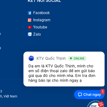
KẾT NỐI SOCIAL
Facebook
nh One
Instagram
h hàng
Youtube
n
Zalo
Xiaomi
n
KTV Quốc Thịnh
ONLINE
Dạ em là KTV Quốc Thịnh, mình cho 
em số điện thoại zalo để em gửi báo 
giá qua đó cho mình nha. Em tra đơn 
hàng báo lại cho mình ngay ạ 
1
23
h, Việt Nam