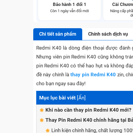
Bảo hành 1 đổi 1
Cài Chươn
Còn 1 ngày vẫn đổi mới
Nâng cấp phầ
d
Chi tiết sản phẩm
Chính sách dịch vụ
Redmi K40 là dòng điện thoại được đánh g
Nhưng viên pin Redmi K40 cũng không tránh
pin Redmi K40 có thể hao hụt và không đáp
đề này chính là
thay pin Redmi K40
zin, ch
cho bạn ngay sau đây!
Mục lục bài viết
[
Ẩn
]
Khi nào cần thay pin Redmi K40 mới?
Thay Pin Redmi K40 chính hãng tại B
Linh kiện chính hãng, chất lượng 10