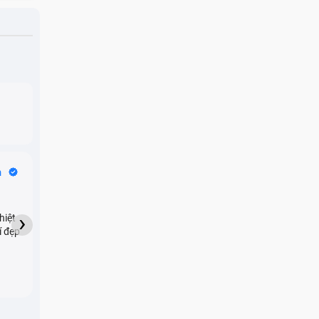
óng dù
u hiện
Bike Tours
n
Dragon
★★★★★
›
hiệt
My son downloaded some
í đẹp
games onto my phone,
which resulted in malicious
adware being installed and
preventing me from being
able to do anything as a
new ad would display every
few seconds. Removing the