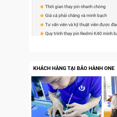
Thời gian thay pin nhanh chóng
Giá cả phải chăng và minh bạch
Tư vấn viên và kỹ thuật viên được đ
Quy trình thay pin Redmi K40 minh 
Chính sách bảo hành, quà tặng hậu 
Quy trình thay pin Redmi K40 đạt tiê
Bí quyết tiết kiệm pin Redmi K40 sau
KHÁCH HÀNG TẠI BẢO HÀNH ONE