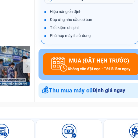
Hiệu năng ổn định
Đáp ứng nhu cầu cơ bản
Bảo Hành One
Tiết kiệm chi phí
Phù hợp máy ít sử dụng
MUA (ĐẶT HẸN TRƯỚC)
›
Không cần đặt cọc • Tới là làm ngay
💰
Thu mua máy cũ
Định giá ngay