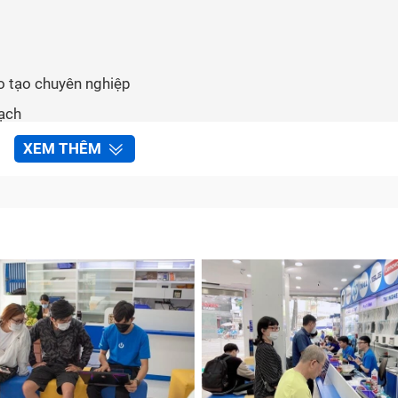
ào tạo chuyên nghiệp
bạch
mãi hấp dẫn
XEM THÊM
u chuẩn tại Bảo Hành One
 sửa chữa hiệu quả