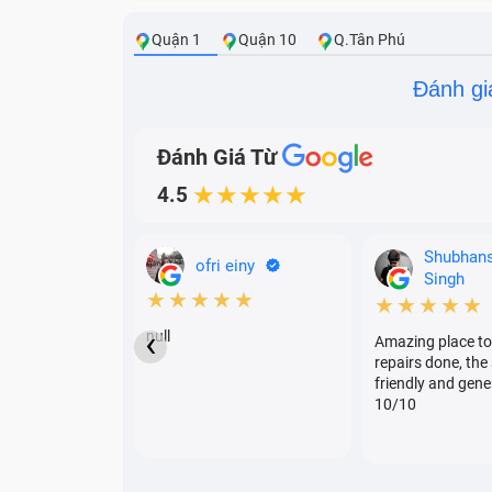
dấu hiệu cho thấy pin Redmi K40 đang gi
Quận 1
Quận 10
Q.Tân Phú
Sạc pin chậm và hao pin nhanh:
Quá tr
Đánh gi
không sử dụng tác vụ nặng là dấu hiệu ch
Tự động sập nguồn mặc dù còn pin:
Kh
Đánh Giá Từ
khi chức năng quản lý năng lượng của pi
4.5
★★★★★
Shubhan
ofri einy
Singh
★★★★★
★★★★★
‹
null
Amazing place to
repairs done, the 
friendly and gene
10/10