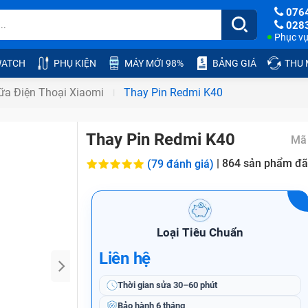
076
028
Phục vụ:
ATCH
PHỤ KIỆN
MÁY MỚI 98%
BẢNG GIÁ
THU
ữa Điện Thoại Xiaomi
Thay Pin Redmi K40
Thay Pin Redmi K40
Mã
|
864
sản phẩm đã
(79 đánh giá)
Loại Tiêu Chuẩn
Liên hệ
Thời gian sửa
30–60 phút
Bảo hành
6 tháng