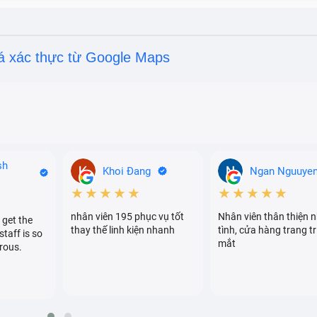
ảm khả năng lưu trữ năng lượng.
ình sạc pin kéo dài hơn bình thường và pin hao hụt nhanh ch
á xác thực từ Google Maps
o thấy pin bị chai, hỏng.
i thấy Redmi K40 tắt nguồn mặc dù pin vẫn còn là một biể
n đã gặp vấn đề.
sh
Khoi Đang
Ngan Nguuye
★★★★★
★★★★★
nhân viên 195 phục vụ tốt
Nhân viên thân thiện n
 get the
thay thế linh kiện nhanh
tình, cửa hàng trang tr
staff is so
mắt
rous.