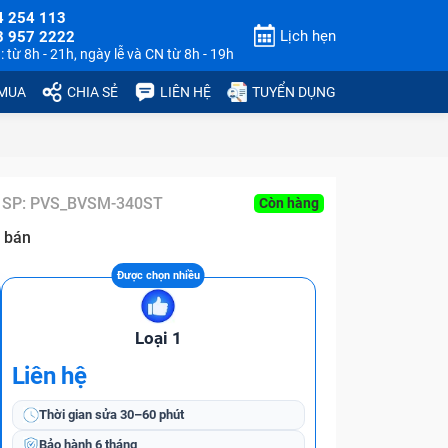
4 254 113
Lịch hẹn
3 957 2222
 từ 8h - 21h, ngày lễ và CN từ 8h - 19h
 MUA
CHIA SẺ
LIÊN HỆ
TUYỂN DỤNG
 SP:
PVS_BVSM-340ST
Còn hàng
 bán
Loại 1
Liên hệ
Thời gian sửa
30–60 phút
Bảo hành
6 tháng