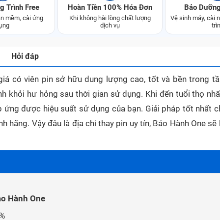
g Trình Free
Hoàn Tiền 100% Hóa Đơn
Bảo Dưỡng
n mềm, cài ứng
Khi không hài lòng chất lượng
Vệ sinh máy, cài
ụng
dịch vụ
trì
Hỏi đáp
iá có viên pin sở hữu dung lượng cao, tốt và bền trong tầ
 khỏi hư hỏng sau thời gian sử dụng. Khi đến tuổi thọ nhất
 ứng được hiệu suất sử dụng của bạn. Giải pháp tốt nhất c
ính hãng. Vậy đâu là địa chỉ thay pin uy tín, Bảo Hành One sẽ
ảo Hành One
0%