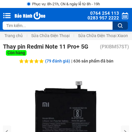
Phục vụ: 8h-21h, CN & ngày lễ từ 8h - 19h
0764 254 113
0283 957 2222
Trang chủ
Sửa Chữa Điện Thoại
Sửa Chữa Điện Thoại Xiaomi
Thay pin Redmi Note 11 Pro+ 5G
(
PXIBM57ST
)
Còn hàng
(79 đánh giá)
|
636
sản phẩm đã bán