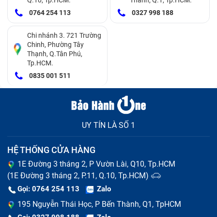
ở trạng thái bình thường.
0764 254 113
0327 998 188
Kiểm tra tình trạng pin ảo:
Điện thoại có pin ảo sẽ
Chi nhánh 3. 721 Trường
xuất hiện tình trạng tụt pin nhanh, từ 80% giảm còn
Chinh, Phường Tây
10-20% chỉ trong vài phút sử dụng hoặc sập nguồn
Thạnh, Q.Tân Phú,
Tp.HCM.
hẳn.
0835 001 511
UY TÍN LÀ SỐ 1
HỆ THỐNG CỬA HÀNG
1E Đường 3 tháng 2, P Vườn Lài, Q10, Tp.HCM
(1E Đường 3 tháng 2, P.11, Q.10, Tp.HCM)
Gọi: 0764 254 113
Zalo
195 Nguyễn Thái Học, P Bến Thành, Q1, TpHCM
Pin có dấu hiệu phình bất thường