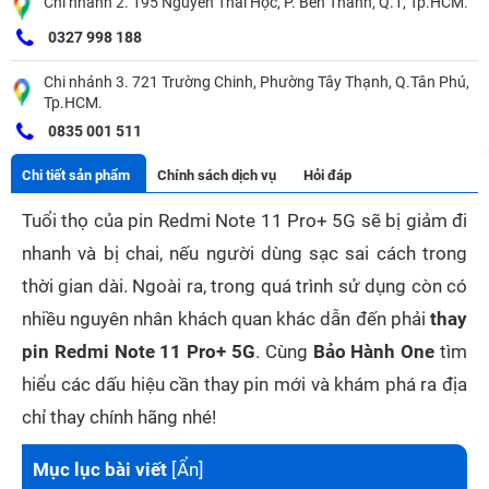
Chi nhánh 2. 195 Nguyễn Thái Học, P. Bến Thành, Q.1, Tp.HCM.
0327 998 188
Chi nhánh 3. 721 Trường Chinh, Phường Tây Thạnh, Q.Tân Phú,
Tp.HCM.
0835 001 511
Chi tiết sản phẩm
Chính sách dịch vụ
Hỏi đáp
Tuổi thọ của pin Redmi Note 11 Pro+ 5G sẽ bị giảm đi
nhanh và bị chai, nếu người dùng sạc sai cách trong
thời gian dài. Ngoài ra, trong quá trình sử dụng còn có
nhiều nguyên nhân khách quan khác dẫn đến phải
thay
pin Redmi Note 11 Pro+ 5G
. Cùng
Bảo Hành One
tìm
hiểu các dấu hiệu cần thay pin mới và khám phá ra địa
chỉ thay chính hãng nhé!
Mục lục bài viết
[
Ẩn
]