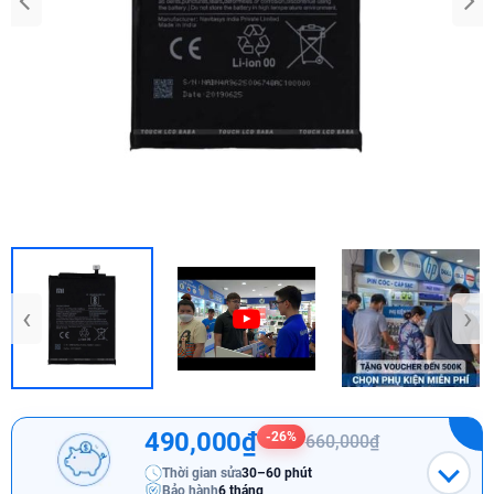
‹
›
490,000₫
-26%
660,000₫
Thời gian sửa
30–60 phút
Bảo hành
6 tháng