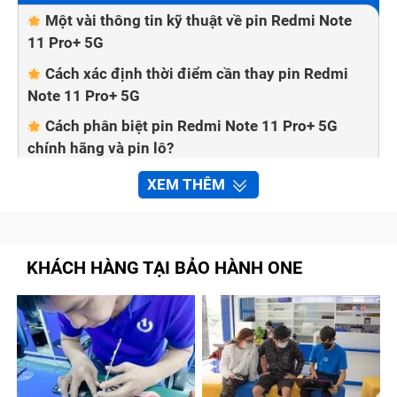
Một vài thông tin kỹ thuật về pin Redmi Note
11 Pro+ 5G
Cách xác định thời điểm cần thay pin Redmi
Note 11 Pro+ 5G
Cách phân biệt pin Redmi Note 11 Pro+ 5G
chính hãng và pin lô?
Trung tâm Bảo Hành One - địa chỉ thay pin
XEM THÊM
Redmi Note 11 Pro+ 5G chính hãng
KHÁCH HÀNG TẠI BẢO HÀNH ONE