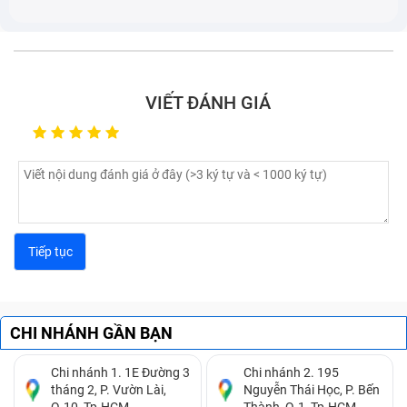
Thông số chi tiết pin Redmi Note 11 Pro+ 5G
VIẾT ĐÁNH GIÁ
Cách xác định thời điểm cần thay pin
Redmi Note 11 Pro+ 5G
Tuổi thọ của pin điện thoại sẽ phụ thuộc phần lớn vào
cách sạc pin và thói quen sử dụng điện thoại của mỗi
cá nhân. Nếu bạn nhận thấy pin điện thoại đã có dấu
hiệu xuống cấp, hãy xem ngay cách xác định thời điểm
cần thay pin dưới đây để đánh giá:
CHI NHÁNH GẦN BẠN
Quan sát độ phồng của pin:
Xem xét mặt lưng của
Chi nhánh 1. 1E Đường 3
Chi nhánh 2. 195
điện thoại để xác định rằng pin đã bị phồng hay vẫn
tháng 2, P. Vườn Lài,
Nguyễn Thái Học, P. Bến
Q.10, Tp.HCM.
Thành, Q.1, Tp.HCM.