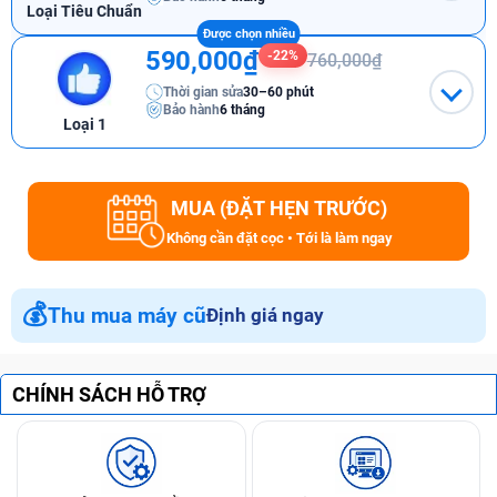
Loại Tiêu Chuẩn
590,000₫
-22%
760,000₫
Thời gian sửa
30–60 phút
Bảo hành
6 tháng
Loại 1
MUA (ĐẶT HẸN TRƯỚC)
Không cần đặt cọc • Tới là làm ngay
💰
Thu mua máy cũ
Định giá ngay
CHÍNH SÁCH HỖ TRỢ