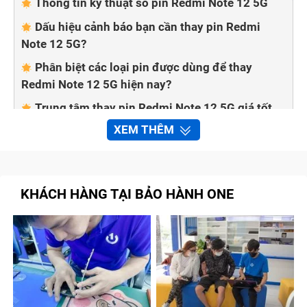
Thông tin kỹ thuật số pin Redmi Note 12 5G
Dấu hiệu cảnh báo bạn cần thay pin Redmi
Note 12 5G?
Phân biệt các loại pin được dùng để thay
Redmi Note 12 5G hiện nay?
Trung tâm thay pin Redmi Note 12 5G giá tốt,
chuẩn hàng chính hãng tại TP.HCM
XEM THÊM
Một số mẹo giúp kéo dài tuổi thọ pin Redmi
Note 12 5G sau khi thay mới
KHÁCH HÀNG TẠI BẢO HÀNH ONE