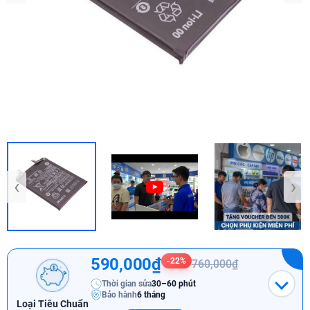
‹
›
590,000₫
-22%
760,000₫
Thời gian sửa
30–60 phút
Bảo hành
6 tháng
Loại Tiêu Chuẩn