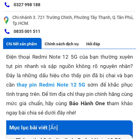
0327 998 188
Chi nhánh 3. 721 Trường Chinh, Phường Tây Thạnh, Q.Tân Phú,
Tp.HCM.
0835 001 511
Chi tiết sản phẩm
Chính sách dịch vụ
Hỏi đáp
Điện thoại Redmi Note 12 5G của bạn thường xuyên
tụt pin nhanh và sập nguồn không rõ nguyên nhân?
Đây là những dấu hiệu cho thấy pin đã bị chai và bạn
cần
thay pin Redmi Note 12 5G
sớm để khắc phục
tình trạng trên. Để tìm địa chỉ thay pin chính hãng cùng
mức giá chuẩn, hãy cùng
Bảo Hành One t
ham khảo
ngay bài chia sẻ dưới đây nhé!
Mục lục bài viết
[
Ẩn
]