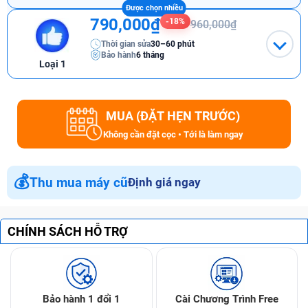
790,000₫
-18%
960,000₫
Thời gian sửa
30–60 phút
Bảo hành
6 tháng
Loại 1
MUA (ĐẶT HẸN TRƯỚC)
Không cần đặt cọc • Tới là làm ngay
💰
Thu mua máy cũ
Định giá ngay
CHÍNH SÁCH HỖ TRỢ
Bảo hành 1 đổi 1
Cài Chương Trình Free