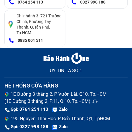
dụng, đây cũng là dấu hiệu cho thấy pin không thể
0764 254 113
0327 998 188
cung cấp đủ cho điện thoại.
Chi nhánh 3. 721 Trường
Chinh, Phường Tây
Xuất hiện tình trạng pin ảo, điện thoại đang sử dụng
Thạnh, Q.Tân Phú,
có mức pin 80% nhưng lại bị giảm xuống còn 20-
Tp.HCM.
30% chỉ trong vài phút.
0835 001 511
UY TÍN LÀ SỐ 1
HỆ THỐNG CỬA HÀNG
1E Đường 3 tháng 2, P Vườn Lài, Q10, Tp.HCM
(1E Đường 3 tháng 2, P.11, Q.10, Tp.HCM)
Gọi: 0764 254 113
Zalo
195 Nguyễn Thái Học, P Bến Thành, Q1, TpHCM
Pin điện thoại Redmi Note 12 5G báo ảo
Gọi: 0327 998 188
Zalo