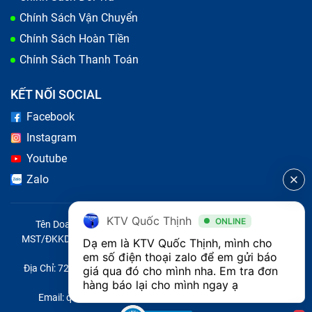
nhân. Nếu chẳng may thay nhầm các loại pin kém chất
Chính Sách Vận Chuyển
lượng, người dùng sẽ gặp nguy hiểm trong quá trình
Chính Sách Hoàn Tiền
sử dụng và phải tốn kém thêm chi phí thay mới lần
Chính Sách Thanh Toán
nữa.
KẾT NỐI SOCIAL
Facebook
Instagram
Youtube
Zalo
KTV Quốc Thịnh
ONLINE
Tên Doanh Nghiệp: CÔNG TY TNHH CITY ONE VIỆT NAM
MST/ĐKKD/QĐTL: 0316569346 do sở KHĐT TP.HCM cấp ngày
Dạ em là KTV Quốc Thịnh, mình cho 
14/04/2023
em số điện thoại zalo để em gửi báo 
Các loại pin Redmi Note 12 5G trên thị trường
Địa Chỉ: 721 Trường Chinh, Phường Tây Thạnh, Quận Tân Phú,
giá qua đó cho mình nha. Em tra đơn 
Thành phố Hồ Chí Minh, Việt Nam
hàng báo lại cho mình ngay ạ 
Bảo Hành One sẽ giúp bạn phân biệt các loại pin có
Email: quoc@baohanhone.com | Điện Thoại: 18001236