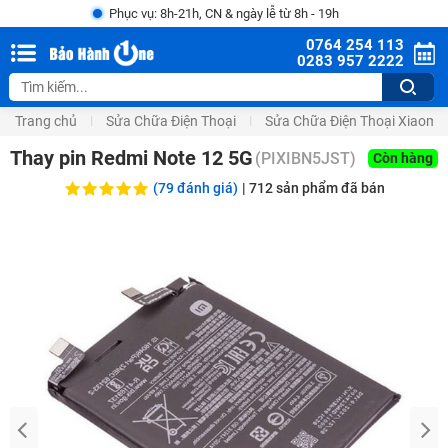
Phục vụ: 8h-21h, CN & ngày lễ từ 8h - 19h
0764 254 113
0283 957 2222
Trang chủ
Sửa Chữa Điện Thoại
Sửa Chữa Điện Thoại Xiaomi
Thay pin Redmi Note 12 5G
(
PIXIBN5JST
)
Còn hàng
(79 đánh giá)
|
712
sản phẩm đã bán