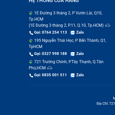
HỆ THỐNG CỬA HÀNG
Sử dụng không đúng cách
1E Đường 3 tháng 2, P Vườn Lài, Q10,
Tp.HCM
(1E Đường 3 tháng 2, P.11, Q.10, Tp.HCM)
Gọi: 0764 254 113
Zalo
195 Nguyễn Thái Học, P Bến Thành, Q1,
TpHCM
Gọi: 0327 998 188
Zalo
721 Trường Chinh, P.Tây Thạnh, Q.Tân
Phú,HCM
Gọi: 0835 001 511
Zalo
M
Địa Chỉ: 7