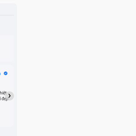
Bike Tours
n
Dragon
★★★★★
›
hiệt
My son downloaded some
í đẹp
games onto my phone,
which resulted in malicious
adware being installed and
preventing me from being
able to do anything as a
new ad would display every
few seconds. Removing the