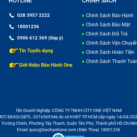
HOTLINE
CHÍNH SÁCH
028 3957 2222
Chính Sách Bảo Hành
Chính Sách Bảo Mật
18001236
Chính Sách Đổi Trả
0906 612 369 (Góp ý)
Chính Sách Vận Chuyể
Tin Tuyển dụng
Chính Sách Hoàn Tiền
Chính Sách Thanh Toá
Giới thiệu Bảo Hành One
Tên Doanh Nghiệp: CÔNG TY TNHH CITY ONE VIỆT NAM
ST/ĐKKD/QĐTL: 0316569346 do sở KHĐT TP.HCM cấp ngày 14/04/20
21 Trường Chinh, Phường Tây Thạnh, Quận Tân Phú, Thành phố Hồ Chí Min
Email: quoc@baohanhone.com | Điện Thoại: 18001236