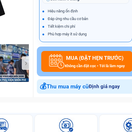
Hiệu năng ổn định
Đáp ứng nhu cầu cơ bản
Bảo Hành One
Tiết kiệm chi phí
Phù hợp máy ít sử dụng
MUA (ĐẶT HẸN TRƯỚC)
›
Không cần đặt cọc • Tới là làm ngay
💰
Thu mua máy cũ
Định giá ngay