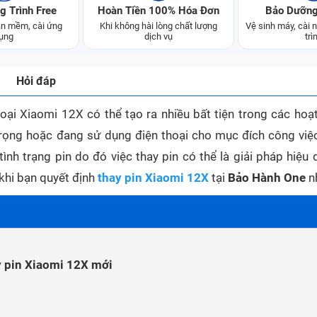
g Trình Free
Hoàn Tiền 100% Hóa Đơn
Bảo Dưỡng
n mềm, cài ứng
Khi không hài lòng chất lượng
Vệ sinh máy, cài
ụng
dịch vụ
trì
Hỏi đáp
oại Xiaomi 12X có thể tạo ra nhiều bất tiện trong các hoạ
 trọng hoặc đang sử dụng điện thoại cho mục đích công việ
ình trạng pin do đó việc thay pin có thể là giải pháp hiệu
hi bạn quyết định
thay pin Xiaomi 12X
tại
Bảo Hành One
n
 pin Xiaomi 12X mới