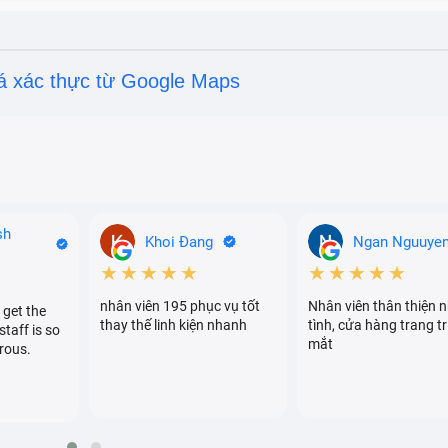
á xác thực từ Google Maps
sh
Khoi Đang
Ngan Nguuye
★★★★★
★★★★★
nhân viên 195 phục vụ tốt
Nhân viên thân thiện n
 get the
thay thế linh kiện nhanh
tình, cửa hàng trang tr
staff is so
mắt
rous.
in kỹ thuật của pin Xiaomi 12X