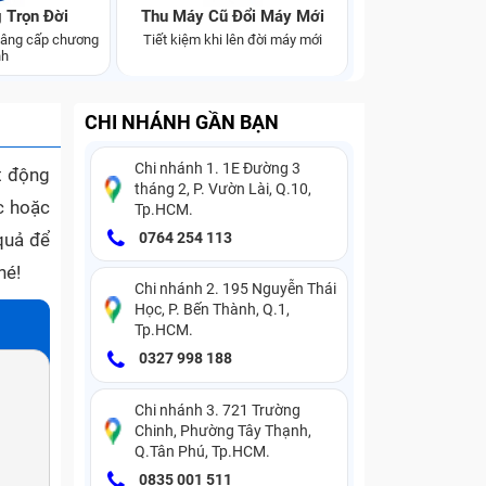
 Trọn Đời
Thu Máy Cũ Đổi Máy Mới
 nâng cấp chương
Tiết kiệm khi lên đời máy mới
nh
CHI NHÁNH GẦN BẠN
Chi nhánh 1. 1E Đường 3
t động
tháng 2, P. Vườn Lài, Q.10,
c hoặc
Tp.HCM.
 quả để
0764 254 113
hé!
Chi nhánh 2. 195 Nguyễn Thái
Học, P. Bến Thành, Q.1,
Tp.HCM.
0327 998 188
Chi nhánh 3. 721 Trường
Chinh, Phường Tây Thạnh,
Q.Tân Phú, Tp.HCM.
0835 001 511