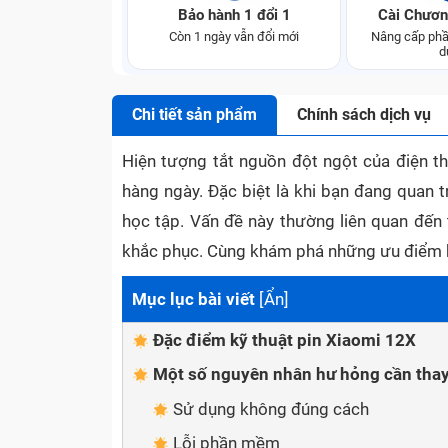
Bảo hành 1 đổi 1
Cài Chươn
Còn 1 ngày vẫn đổi mới
Nâng cấp phầ
d
Chi tiết sản phẩm
Chính sách dịch vụ
Hiện tượng tắt nguồn đột ngột của điện th
hàng ngày. Đặc biệt là khi bạn đang quan
học tập. Vấn đề này thường liên quan đến t
khắc phục. Cùng khám phá những ưu điểm k
Mục lục bài viết
[
Ẩn
]
Đặc điểm kỹ thuật pin Xiaomi 12X
Một số nguyên nhân hư hỏng cần thay
Sử dụng không đúng cách
Lỗi phần mềm