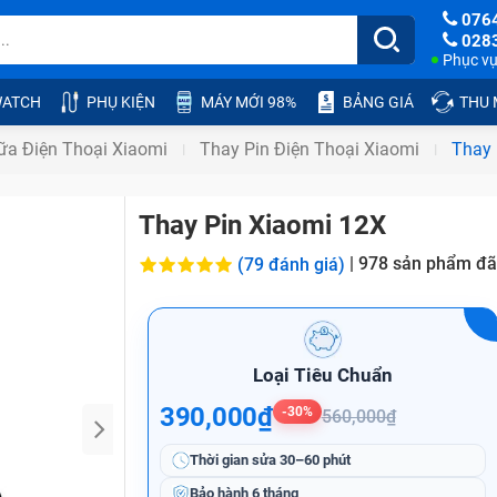
076
028
Phục vụ:
ATCH
PHỤ KIỆN
MÁY MỚI 98%
BẢNG GIÁ
THU
ữa Điện Thoại Xiaomi
Thay Pin Điện Thoại Xiaomi
Thay 
Thay Pin Xiaomi 12X
|
978
sản phẩm đã
(79 đánh giá)
Loại Tiêu Chuẩn
390,000₫
-30%
560,000₫
Thời gian sửa
30–60 phút
Bảo hành
6 tháng