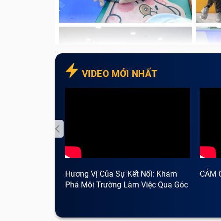
Dịch vụ thay 
VIDEO MỚI NHẤT
Đặc điểm kỹ thuật pin Xiaomi 
Điện thoại Xiaomi 12X mới đây ra mắt cũng
người dùng yên tâm khi sử dụng. Tuy nhiên,
hỏng. Vì vậy, bạn cần biết những đặc điểm
tương thích với máy. Cụ thể các đặc điểm n
Hương Vị Của Sự Kết Nối: Khám
CẢM 
Phá Môi Trường Làm Việc Qua Góc
Nhìn Cà Phê