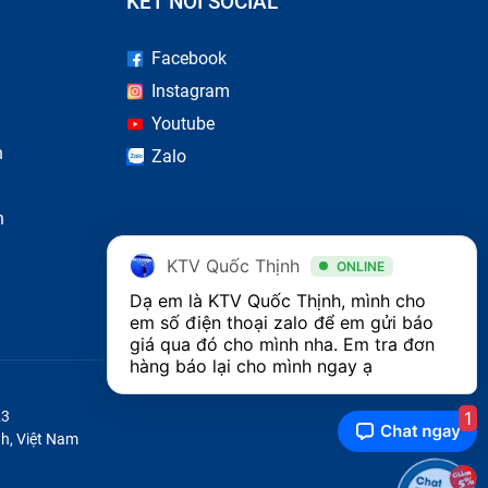
KẾT NỐI SOCIAL
Facebook
Instagram
Youtube
n
Zalo
n
KTV Quốc Thịnh
ONLINE
Dạ em là KTV Quốc Thịnh, mình cho 
em số điện thoại zalo để em gửi báo 
giá qua đó cho mình nha. Em tra đơn 
hàng báo lại cho mình ngay ạ 
1
23
h, Việt Nam