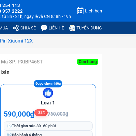
4 254 113
Lịch hẹn
3 957 2222
 từ 8h - 21h, ngày lễ và CN từ 8h - 19h
 MUA
CHIA SẺ
LIÊN HỆ
TUYỂN DỤNG
Pin Xiaomi 12X
Mã SP:
PXIBP46ST
Còn hàng
 bán
Loại 1
590,000₫
-22%
760,000₫
Thời gian sửa
30–60 phút
Bảo hành
6 tháng