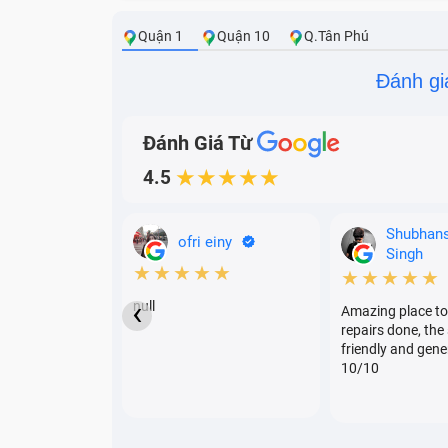
Quận 1
Quận 10
Q.Tân Phú
Đánh gi
Đánh Giá Từ
4.5
★★★★★
Shubhan
ofri einy
Singh
★★★★★
★★★★★
‹
null
Amazing place to
repairs done, the 
friendly and gene
10/10
Thông t