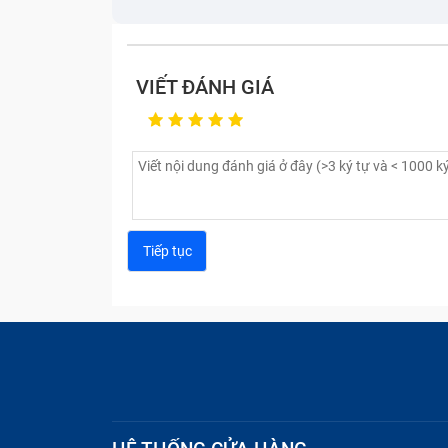
Dung lượng pin: 4500mAh
Công nghệ pin: Li-Po
VIẾT ĐÁNH GIÁ
Hỗ trợ sạc nhanh 67W
Thời gian sạc 0-100%: Khoảng 41 phút
Thời lượng pin: Khoảng 1 ngày.
Đạt chuẩn an toàn pin của TÜV Rheinland
Một số nguyên nhân hư hỏng cầ
Xiaomi 12X là chiếc smartphone vừa được 
hẹn sẽ đem đến thời lượng sử dụng lâu dà
Xiaomi cũng khó tránh khỏi các hư hỏng. 
mới: