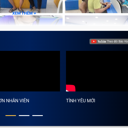
XEM THÊM
pin điện thoại Xiaomi 12X chính hãng
12X
 được trang bị viên pin dung lượng lớn còn hỗ trợ sạc nhan
 trong một số trường hợp viên pin điện thoại có thể gặp sự
 kỹ thuật của pin nhằm giúp việc
thay pin Xiaomi 12X
hoà
hư sau:
ƠN NHÂN VIÊN
TÌNH YÊU MỚI