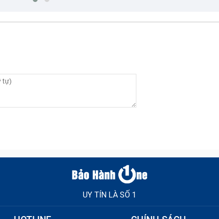
n thay pin Xiaomi 12X mới
ra mắt cách đây không lâu với viên pin dung lượng 4500m
i cho người dùng. Tuy nhiên, với nhiều lý do khác nhau n
Những nguyên phổ biến bạn cần biết để
thay pin điện thoại 
UY TÍN LÀ SỐ 1